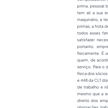
prima, pessoal b
tem ali a sua 
maquinário, a t
primas, a frota 
todos esses fa
satisfazer nece
portanto, empr
fisicamente. É u
quem, de acordo 
serviço. Para o 
física dos sócio
e 448 da CLT diz
de trabalho e n
mesmo que a emp
direito dos em
obrigações trab