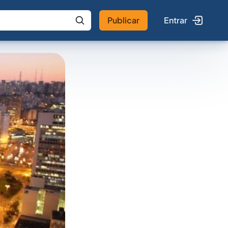
Publicar
Entrar
 IA
Buscar no Jus