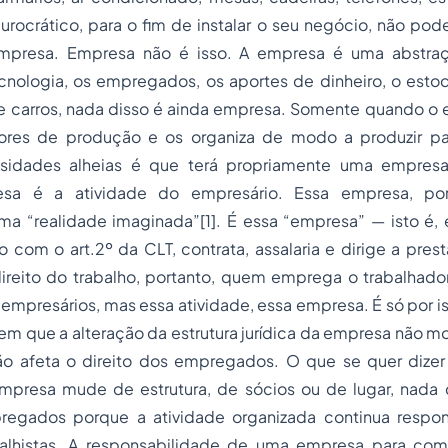
urocrático, para o fim de instalar o seu negócio, não pod
empresa. Empresa não é isso. A empresa é uma abstraç
ecnologia, os empregados, os aportes de dinheiro, o esto
de carros, nada disso é ainda empresa. Somente quando o 
tores de produção e os organiza de modo a produzir p
ssidades alheias é que terá propriamente uma empresa.
esa é a atividade do empresário. Essa empresa, po
ma “realidade imaginada”[1]. É essa “empresa” — isto é, 
com o art.2º da CLT, contrata, assalaria e dirige a pres
direito do trabalho, portanto, quem emprega o trabalhado
s empresários, mas essa atividade, essa empresa. É só por is
em que a alteração da estrutura jurídica da empresa não mo
ão afeta o direito dos empregados. O que se quer dize
resa mude de estrutura, de sócios ou de lugar, nada 
pregados porque a atividade organizada continua respo
alhistas. A responsabilidade de uma empresa para com