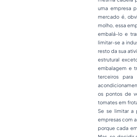
uma empresa pr
mercado é, obvi
molho, essa emp
embalá-lo e tr
limitar-se a ind
resto da sua ati
estrutural exce
embalagem e tr
terceiros par
acondicionament
os pontos de ve
tomates em frot
Se se limitar a
empresas com as
porque cada emp
Mas, se decidir