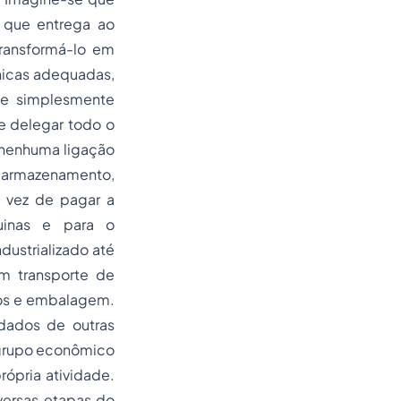
 que entrega ao
transformá-lo em
nicas adequadas,
de simplesmente
e delegar todo o
a nenhuma ligação
a armazenamento,
 vez de pagar a
uinas e para o
ustrializado até
am transporte de
cos e embalagem.
idados de outras
 grupo econômico
ópria atividade.
versas etapas do