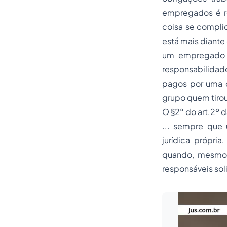
empregados é re
coisa se complic
está mais diante
um empregado 
responsabilidade
pagos por uma 
grupo quem tiro
O §2° do art.2º 
... sempre que
jurídica própri
quando, mesmo 
responsáveis so