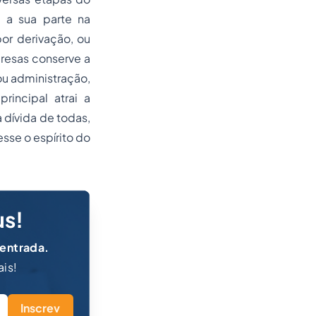
 a sua parte na
r derivação, ou
resas conserve a
ou administração,
incipal atrai a
 dívida de todas,
sse o espírito do
us!
 entrada.
ais!
Inscrev