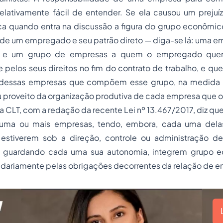
lativamente fácil de entender. Se ela causou um prejuí
a quando entra na discussão a figura do grupo econômico.
 de um empregado e seu patrão direto — diga-se lá: uma e
e um grupo de empresas a quem o empregado quer a
 pelos seus direitos no fim do contrato de trabalho, e qu
dessas empresas que compõem esse grupo, na medida 
u proveito da organização produtiva de cada empresa que
da CLT, com a redação da recente Lei nº 13.467/2017, diz qu
 uma ou mais empresas, tendo, embora, cada uma delas
a, estiverem sob a direção, controle ou administração de
guardando cada uma sua autonomia, integrem grupo e
lidariamente pelas obrigações decorrentes da relação de 