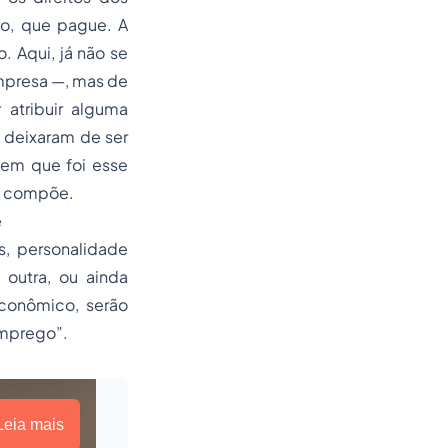
zo, que pague. A
 Aqui, já não se
mpresa —, mas de
tribuir alguma
e deixaram de ser
em que foi esse
 o compõe.
e
, personalidade
 outra, ou ainda
conômico, serão
emprego”.
Leia mais