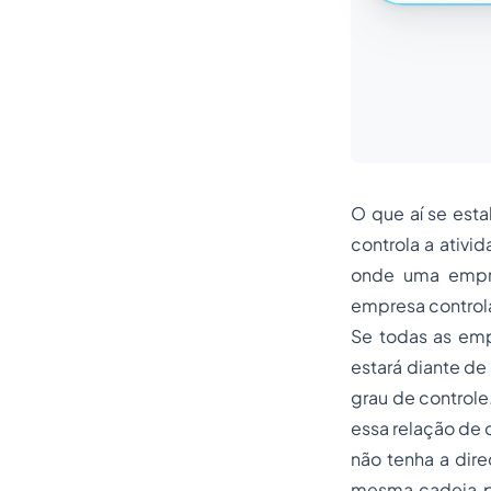
O que aí se est
controla a ativi
onde uma empre
empresa controla
Se todas as em
estará diante de
grau de controle
essa relação de 
não tenha a dire
mesma cadeia pr