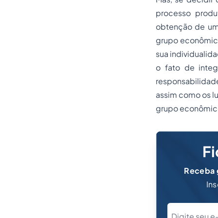
processo produ
obtenção de um
grupo econômico
sua individualid
o fato de inte
responsabilidade
assim como os lu
grupo econômic
Fi
Receba g
Ins