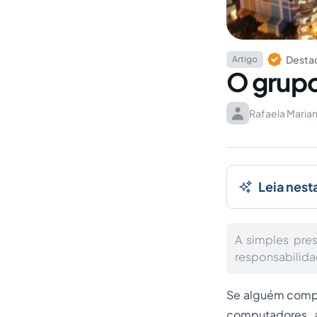
Destaq
Artigo
O grupo
Rafaela Maria
Leia nest
A simples pre
responsabilida
Se alguém compra
computadores, a