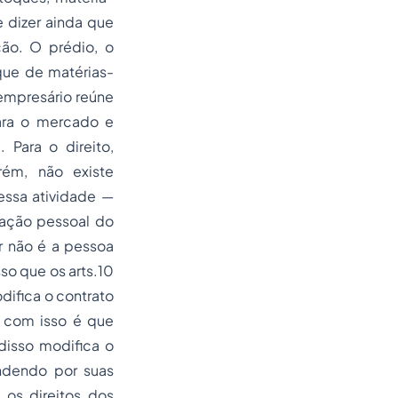
e dizer ainda que
ão. O prédio, o
que de matérias-
empresário reúne
ara o mercado e
 Para o direito,
rém, não existe
essa atividade —
tação pessoal do
r não é a pessoa
so que os arts.10
difica o contrato
r com isso é que
disso modifica o
ndendo por suas
 os direitos dos