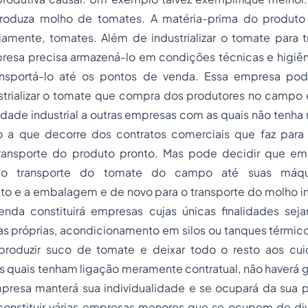
oduza molho de tomates. A matéria-prima do produto
amente, tomates. Além de industrializar o tomate para 
resa precisa armazená-lo em condições técnicas e higiê
ansportá-lo até os pontos de venda. Essa empresa po
ustrializar o tomate que compra dos produtores no campo 
vidade industrial a outras empresas com as quais não tenh
to a que decorre dos contratos comerciais que faz par
ansporte do produto pronto. Mas pode decidir que em
a o transporte do tomate do campo até suas máq
o e a embalagem e de novo para o transporte do molho ind
nda constituirá empresas cujas únicas finalidades sej
as próprias, acondicionamento em silos ou tanques térmi
 produzir suco de tomate e deixar todo o resto aos cu
 quais tenham ligação meramente contratual, não haverá
resa manterá sua individualidade e se ocupará da sua pr
 constituir várias empresas menores que se ocupem de di