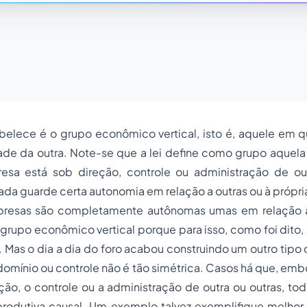
abelece é o grupo econômico vertical, isto é, aquele em
dade da outra. Note-se que a lei define como grupo aquela
sa está sob direção, controle ou administração de out
da guarde certa autonomia em relação a outras ou à própri
presas são completamente autônomas umas em relação às
 grupo econômico vertical porque para isso, como foi dito, 
. Mas o dia a dia do foro acabou construindo um outro tip
domínio ou controle não é tão simétrica. Casos há que, e
ção, o controle ou a administração de outra ou outras, t
odutiva causal. Um exemplo talvez exemplifique melhor