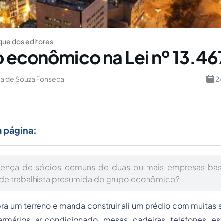
ue dos editores
 econômico na Lei nº 13.4
na de Souza Fonseca
2
a página:
sença de sócios comuns de duas ou mais empresas basta
de trabalhista presumida do grupo econômico?
 um terreno e manda construir ali um prédio com muitas s
rmários, ar condicionado, mesas, cadeiras, telefones, es