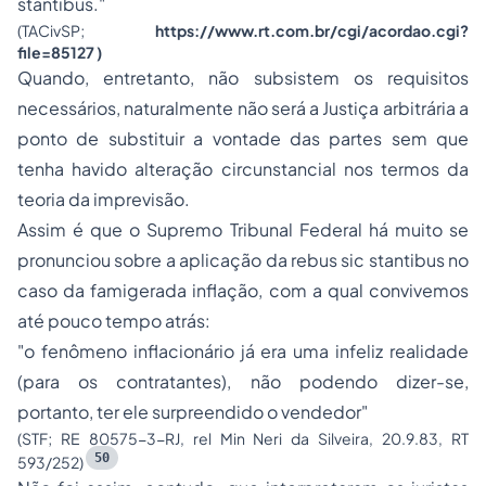
stantibus
."
(TACivSP;
https://www.rt.com.br/cgi/acordao.cgi?
file=85127
)
Quando, entretanto, não subsistem os requisitos
necessários, naturalmente não será a Justiça arbitrária a
ponto de substituir a vontade das partes sem que
tenha havido alteração circunstancial nos termos da
teoria da imprevisão.
Assim é que o Supremo Tribunal Federal há muito se
pronunciou sobre a aplicação da
rebus sic stantibus
no
caso da famigerada inflação, com a qual convivemos
até pouco tempo atrás:
"o fenômeno inflacionário já era uma infeliz realidade
(para os contratantes), não podendo dizer-se,
portanto, ter ele surpreendido o vendedor"
(STF; RE 80575-3-RJ, rel Min Neri da Silveira, 20.9.83, RT
50
593/252)