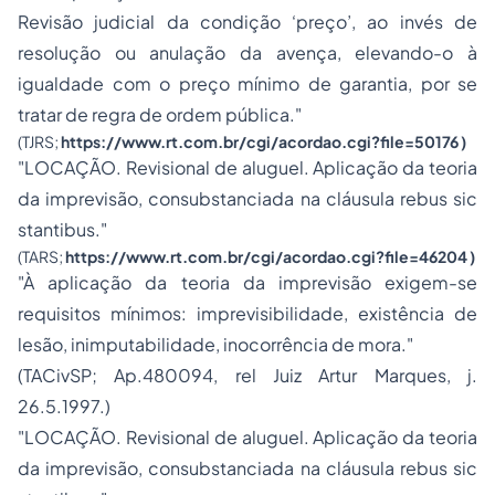
Revisão judicial da condição ‘preço’, ao invés de
resolução ou anulação da avença, elevando-o à
igualdade com o preço mínimo de garantia, por se
tratar de regra de ordem pública."
(TJRS;
https://www.rt.com.br/cgi/acordao.cgi?file=50176
)
"LOCAÇÃO. Revisional de aluguel. Aplicação da teoria
da imprevisão, consubstanciada na cláusula
rebus sic
stantibus
."
(TARS;
https://www.rt.com.br/cgi/acordao.cgi?file=46204
)
"À aplicação da teoria da imprevisão exigem-se
requisitos mínimos: imprevisibilidade, existência de
lesão, inimputabilidade, inocorrência de mora."
(TACivSP; Ap.480094, rel Juiz Artur Marques, j.
26.5.1997.)
"LOCAÇÃO. Revisional de aluguel. Aplicação da teoria
da imprevisão, consubstanciada na cláusula
rebus sic