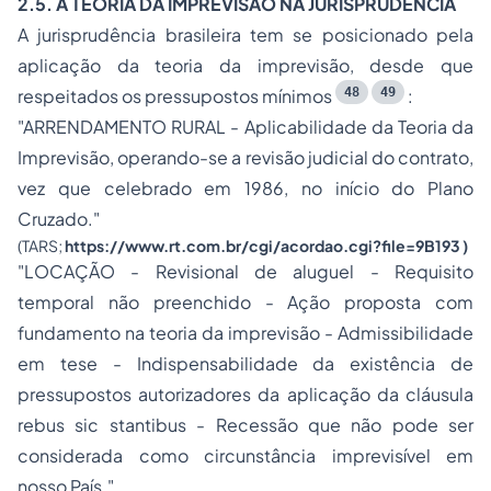
2.5. A TEORIA DA IMPREVISÃO NA JURISPRUDÊNCIA
A jurisprudência brasileira tem se posicionado pela
aplicação da teoria da imprevisão, desde que
48
49
respeitados os pressupostos mínimos
:
"ARRENDAMENTO RURAL - Aplicabilidade da Teoria da
Imprevisão, operando-se a revisão judicial do contrato,
vez que celebrado em 1986, no início do Plano
Cruzado."
(TARS;
https://www.rt.com.br/cgi/acordao.cgi?file=9B193
)
"LOCAÇÃO - Revisional de aluguel - Requisito
temporal não preenchido - Ação proposta com
fundamento na teoria da imprevisão - Admissibilidade
em tese - Indispensabilidade da existência de
pressupostos autorizadores da aplicação da cláusula
rebus sic stantibus
- Recessão que não pode ser
considerada como circunstância imprevisível em
nosso País."