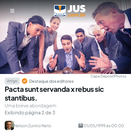
Capa:
DepositPhotos
Destaque dos editores
Artigo
Pacta sunt servanda x rebus sic
stantibus.
Uma breve abordagem
Exibindo página 2 de 3
Nelson Zunino Neto
01/05/1999 às 00:00