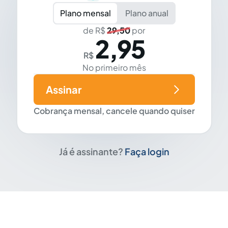
Plano mensal
Plano anual
de R$
29,50
por
2,95
R$
No primeiro mês
Assinar
Cobrança mensal, cancele quando quiser
Já é assinante?
Faça login