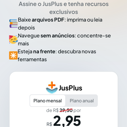
Assine o JusPlus e tenha recursos
exclusivos
Baixe
arquivos PDF
: imprima ou leia
depois
Navegue
sem anúncios
: concentre-se
mais
Esteja
na frente
: descubra novas
ferramentas
JusPlus
Plano mensal
Plano anual
de R$
29,50
por
2,95
R$