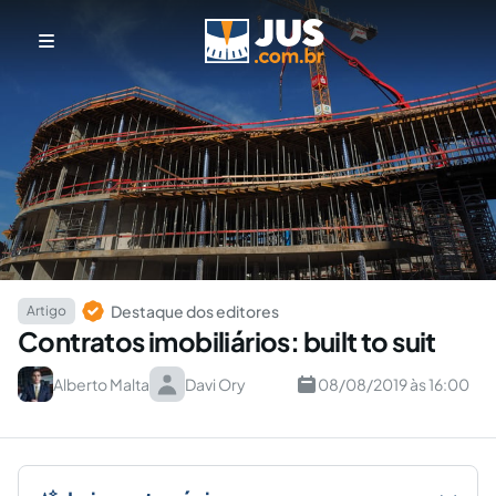
Destaque dos editores
Artigo
Contratos imobiliários: built to suit
Alberto Malta
Davi Ory
08/08/2019 às 16:00