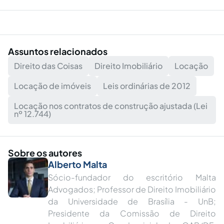
Assuntos relacionados
Direito das Coisas
Direito Imobiliário
Locação
Locação de imóveis
Leis ordinárias de 2012
Locação nos contratos de construção ajustada (Lei
nº 12.744)
Sobre os autores
Alberto Malta
Sócio-fundador do escritório Malta
Advogados; Professor de Direito Imobiliário
da Universidade de Brasília - UnB;
Presidente da Comissão de Direito