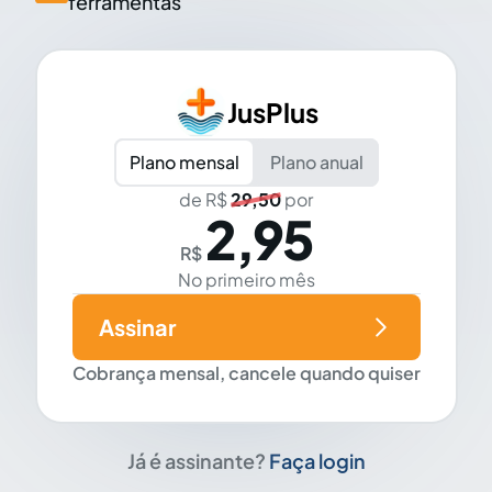
ferramentas
JusPlus
Plano mensal
Plano anual
de R$
29,50
por
2,95
R$
No primeiro mês
Assinar
Cobrança mensal, cancele quando quiser
Já é assinante?
Faça login