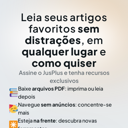
Leia seus artigos
favoritos
sem
distrações
, em
qualquer lugar
e
como quiser
Assine o JusPlus e tenha recursos
exclusivos
Baixe
arquivos PDF
: imprima ou leia
depois
Navegue
sem anúncios
: concentre-se
mais
Esteja
na frente
: descubra novas