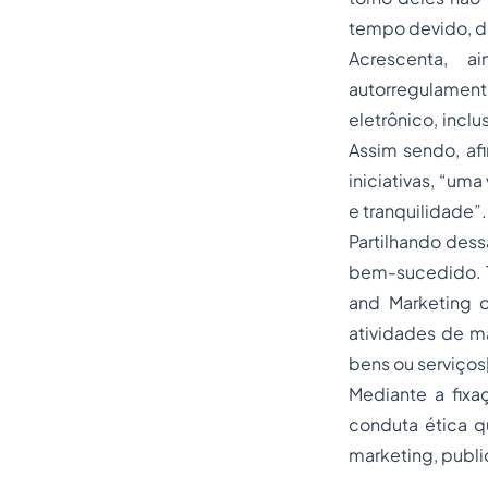
tempo devido, de
Acrescenta, 
autorregulamen
eletrônico, incl
Assim sendo, af
iniciativas, “um
e tranquilidade”.
Partilhando des
bem-sucedido. 
and Marketing o
atividades de m
bens ou serviços
Mediante a fixa
conduta ética q
marketing, publi