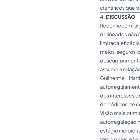
científicos que 
4. DISCUSSÃO
Reconhecem alg
delineados não s
limitada eficáci
meios seguros d
descumprimentos
assume a relação
Guilherme Mart
autorregulament
dos interesses d
de códigos de c
Visão mais otimi
autorregulação 
estágio incipie
torno deles
não 