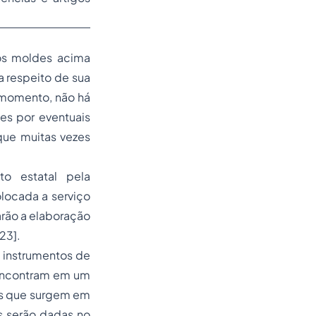
os moldes acima
a respeito de sua
e momento, não há
es por eventuais
que muitas vezes
to estatal pela
locada a serviço
arão a elaboração
[23]
.
s instrumentos de
 encontram em um
os que surgem em
s serão dadas no