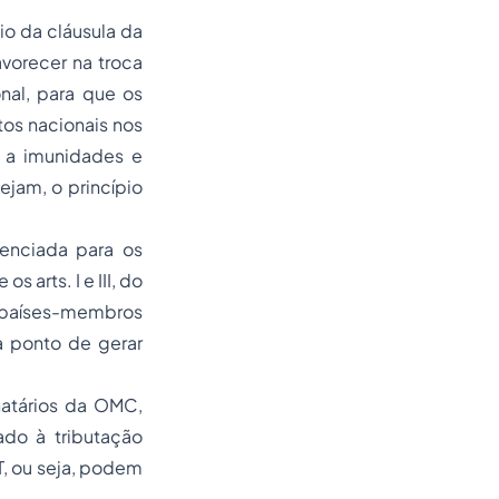
io da cláusula da
vorecer na troca
nal, para que os
tos nacionais nos
 a imunidades e
ejam, o princípio
enciada para os
 arts. I e III, do
e países-membros
a ponto de gerar
natários da OMC,
do à tributação
T, ou seja, podem