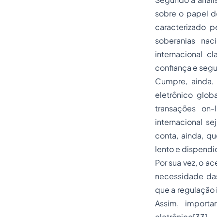
sobre o papel d
caracterizado p
soberanias nac
internacional c
confiança e seg
Cumpre, ainda, 
eletrônico glob
transações
on-
internacional s
conta, ainda, qu
lento e dispend
Por sua vez, o a
necessidade das
que a regulação 
Assim, import
eletrônico
[33]
.