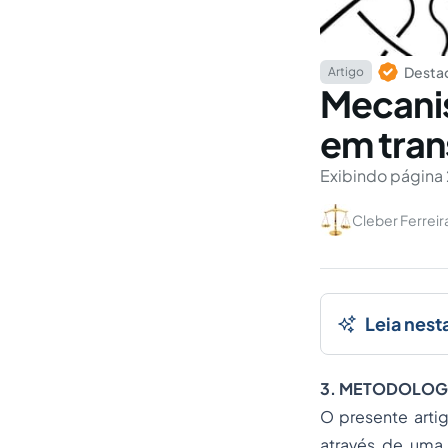
Destaq
Artigo
Mecani
em tran
Exibindo página 
Cleber Ferreir
Leia nest
3. METODOLOG
O presente arti
através de uma r