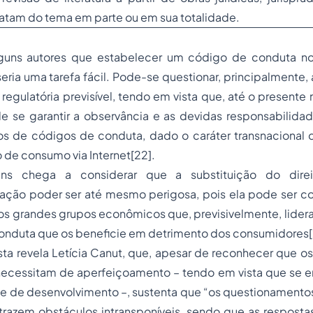
tratam do tema em parte ou em sua totalidade.
uns autores que estabelecer um código de conduta n
eria uma tarefa fácil. Pode-se questionar, principalmente, 
a regulatória previsível, tendo em vista que, até o present
e se garantir a observância e as devidas responsabilidad
 de códigos de conduta, dado o caráter transnacional 
 de consumo via Internet
[22]
.
ins chega a considerar que a substituição do direi
ação poder ser até mesmo perigosa, pois ela pode ser co
os grandes grupos econômicos que, previsivelmente, lider
onduta que os beneficie em detrimento dos consumidores
sta revela Letícia Canut, que, apesar de reconhecer que o
necessitam de aperfeiçoamento – tendo em vista que se
nte de desenvolvimento –, sustenta que “os questionament
trazem obstáculos intransponíveis
, sendo que as resposta