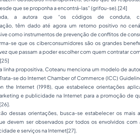
sde que se proponha a encontrá-las” (grifou-se).
[24]
ainda, a autora que “os códigos de conduta,
tação, têm dado até agora um retorno positivo no cen
usive como
instrumentos de prevenção de conflitos de con
irma-se que os
ciberconsumidores
são os grandes benefi
a vez que passam a poder escolher com quem contratar com
[25]
sa linha propositiva, Coteanu menciona um modelo de aut
Trata-se do
Internet Chamber of Commerce (ICC) Guideline
n the Internet
(1998), que estabelece orientações aplic
arketing e publicidade na Internet para a promoção de q
[26]
.
ção dessas orientações, busca-se estabelecer os mais 
ue devem ser observados por todos os envolvidos com 
cidade e serviços na Internet
[27]
.