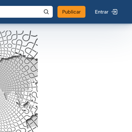
Publicar
Entrar
 IA
Buscar no Jus