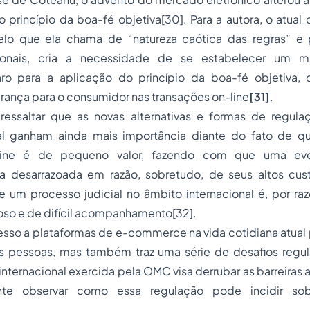
o princípio da boa-fé objetiva
[30]
. Para a autora, o atual 
elo que ela chama de “natureza caótica das regras” e 
ionais, cria a necessidade de se estabelecer um ma
laro para a aplicação do princípio da boa-fé objetiva,
urança para o consumidor nas transações
on-line
[31]
.
ressaltar que as novas alternativas e formas de regu
al ganham ainda mais importância diante do fato de q
line
é de pequeno valor, fazendo com que uma ev
eja desarrazoada em razão, sobretudo, de seus altos cu
e um processo judicial no âmbito internacional é, por ra
ioso e de difícil acompanhamento
[32]
.
cesso a plataformas de
e-commerce
na vida cotidiana atual
 pessoas, mas também traz uma série de desafios regul
internacional exercida pela OMC visa derrubar as barreiras a
ante observar como essa regulação pode incidir so