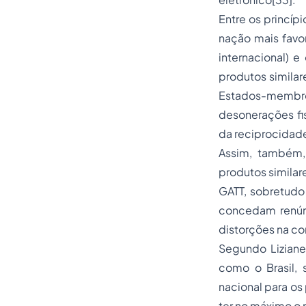
Entre os princíp
nação mais favor
internacional) e
produtos similar
Estados-membro
desonerações fis
da reciprocidade
Assim, também,
produtos similare
GATT, sobretudo
concedam renúnc
distorções na co
Segundo Liziane
como o Brasil,
nacional para os
ter no máximo o 