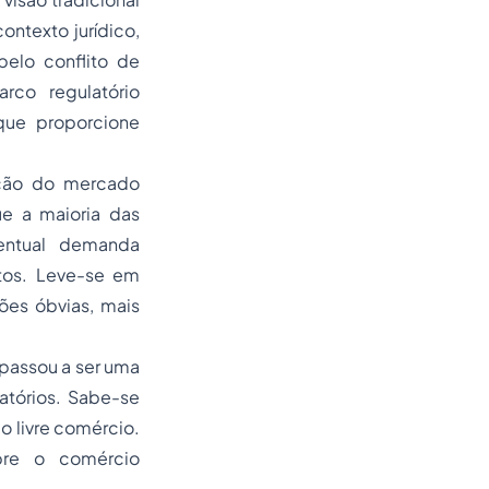
contexto jurídico,
pelo conflito de
rco regulatório
 que proporcione
lação do mercado
ue a maioria das
entual demanda
stos. Leve-se em
zões óbvias, mais
 passou a ser uma
atórios. Sabe-se
o livre comércio.
bre o comércio