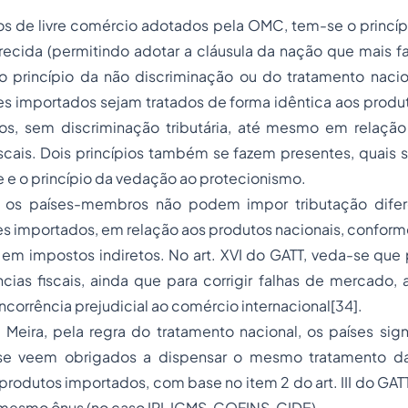
ios de livre comércio adotados pela OMC, tem-se o princíp
ecida (permitindo adotar a cláusula da nação que mais fa
 o princípio da não discriminação ou do tratamento nacio
es importados sejam tratados de forma idêntica aos produ
s, sem discriminação tributária, até mesmo em relação
cais. Dois princípios também se fazem presentes, quais s
 e o princípio da vedação ao protecionismo.
 os países-membros não podem impor tributação difer
s importados, em relação aos produtos nacionais, conforme os
 em impostos indiretos. No art. XVI do GATT, veda-se qu
ias fiscais, ainda que para corrigir falhas de mercado, 
ncorrência prejudicial ao comércio internacional
[34]
.
 Meira, pela regra do tratamento nacional, os países sig
 se veem obrigados a dispensar o mesmo tratamento da
 produtos importados, com base no item 2 do art. III do GAT
mesmo ônus (no caso IPI, ICMS, COFINS, CIDE).