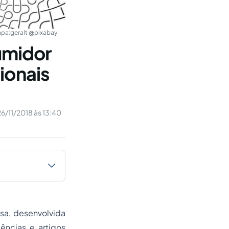
pa:
geralt @pixabay
umidor
ionais
26/11/2018 às 13:40
sa, desenvolvida
dências e artigos