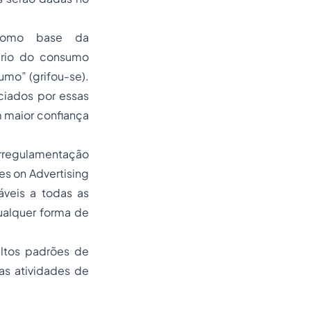
 como base da
ário do consumo
sumo
” (grifou-se).
ciados por essas
 maior confiança
orregulamentação
s on Advertising
áveis a todas as
ualquer forma de
altos padrões de
as atividades de