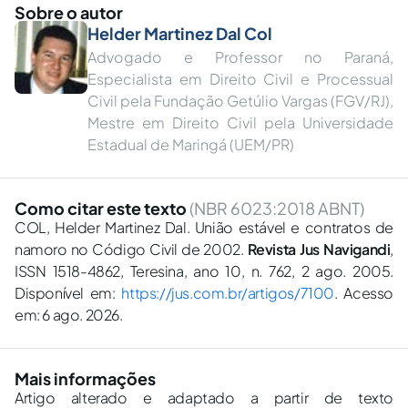
Sobre o autor
Helder Martinez Dal Col
Advogado e Professor no Paraná,
Especialista em Direito Civil e Processual
Civil pela Fundação Getúlio Vargas (FGV/RJ),
Mestre em Direito Civil pela Universidade
Estadual de Maringá (UEM/PR)
Como citar este texto
(NBR 6023:2018 ABNT)
COL, Helder Martinez Dal. União estável e contratos de
namoro no Código Civil de 2002.
Revista Jus Navigandi
,
ISSN 1518-4862, Teresina, ano 10, n. 762, 2 ago. 2005.
Disponível em:
https://jus.com.br/artigos/7100
. Acesso
em: 6 ago. 2026.
Mais informações
Artigo alterado e adaptado a partir de texto