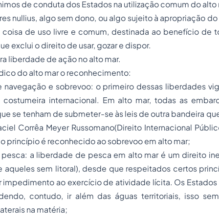
imos de conduta dos Estados na utilização comum do alto 
res nullius, algo sem dono, ou algo sujeito à apropriação d
 coisa de uso livre e comum, destinada ao benefício de 
ue exclui o direito de usar, gozar e dispor.
a liberdade de ação no alto mar.
ídico do alto mar o reconhecimento:
 navegação e sobrevoo: o primeiro dessas liberdades vi
a costumeira internacional. Em alto mar, todas as emb
ue se tenham de submeter-se às leis de outra bandeira qu
ciel Corrêa Meyer Russomano(Direito Internacional Públic
 princípio é reconhecido ao sobrevoo em alto mar;
pesca: a liberdade de pesca em alto mar é um direito ine
e aqueles sem litoral), desde que respeitados certos princ
impedimento ao exercício de atividade lícita. Os Estados t
dendo, contudo, ir além das águas territoriais, isso se
laterais na matéria;