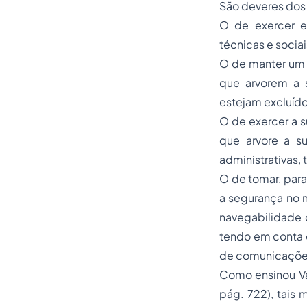
São deveres dos 
O de exercer ef
técnicas e socia
O de manter um r
que arvorem a 
estejam excluído
O de exercer a s
que arvore a su
administrativas,
O de tomar, para
a segurança no m
navegabilidade 
tendo em conta o
de comunicações
Como ensinou Val
pág. 722), tais 