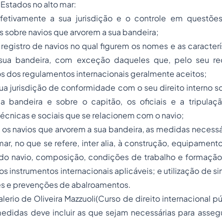
Estados no alto mar:
etivamente a sua jurisdição e o controle em questões 
is sobre navios que arvorem a sua bandeira;
egistro de navios no qual figurem os nomes e as caracterí
sua bandeira, com exceção daqueles que, pelo seu re
s dos regulamentos internacionais geralmente aceitos;
ua jurisdição de conformidade com o seu direito interno s
a bandeira e sobre o capitão, os oficiais e a tripula
 técnicas e sociais que se relacionem com o navio;
 os navios que arvorem a sua bandeira, as medidas necessár
ar, no que se refere, inter alia, à construção, equipamen
do navio, composição, condições de trabalho e formação 
s instrumentos internacionais aplicáveis; e utilização de s
 e prevenções de abalroamentos.
erio de Oliveira Mazzuoli(Curso de direito internacional pú
medidas deve incluir as que sejam necessárias para asseg