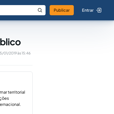
Publicar
Entrar
 IA
Buscar no Jus
úblico
15/01/2019 às 15:46
ar territorial
ições
ernacional.