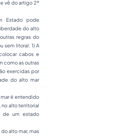
 vê do artigo 2º
um Estado pode
liberdade do alto
outras regras do
sem litoral: 1) A
colocar cabos e
im como as outras
são exercidas por
dade do alto mar
 mar é entendido
o alto territorial
as de um estado
 do alto mar, mas