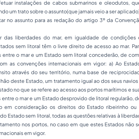
fetuar instalações de cabos submarinos e oleodutos, q
do um trato sobre o assunto(que jamais veio a ser aplicado)
tar no assunto para as redação do artigo 3º da Convençã
uir das liberdades do mar, em igualdade de condições
stados sem litoral têm o livre direito de acesso ao mar. Pa
s entre o mar e um Estado sem litoral concederão, de c
om as convenções internacionais em vigor: a) Ao Estad
trânsito através do seu território, numa base de reciprocid
lhão deste Estado, um tratamento igual ao dos seus navios
stado no que se refere ao acesso aos portos marítimos e sua 
 entre o mar e um Estado desprovido de litoral regularão
 em consideração os direitos do Estado ribeirinho ou 
do Estado sem litoral, todas as questões relativas à liberda
atamento nos portos, no caso em que estes Estados não se
nacionais em vigor.