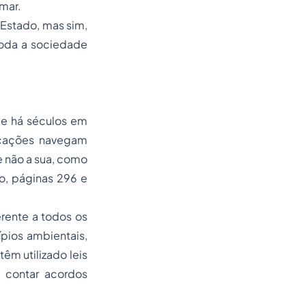
mar.
o Estado, mas sim,
toda a sociedade
ge há séculos em
arcações navegam
e não a sua, como
o, páginas 296 e
rente a todos os
ípios ambientais,
êm utilizado leis
m contar acordos