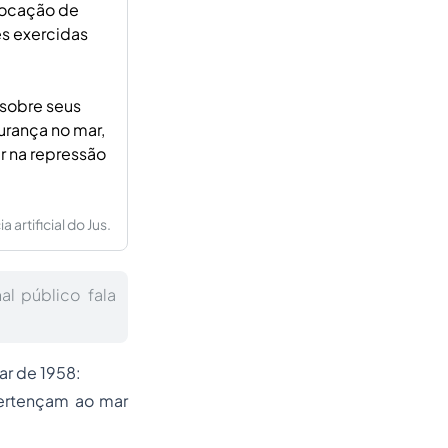
olocação de
es exercidas
 sobre seus
urança no mar,
r na repressão
artificial do Jus.
l público fala
ar de 1958:
pertençam ao mar