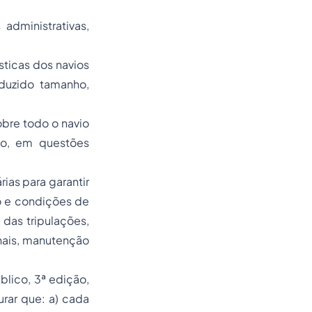
administrativas,
sticas dos navios
duzido tamanho,
obre todo o navio
ção, em questões
ias para garantir
to e condições de
das tripulações,
inais, manutenção
blico, 3ª edição,
urar que: a) cada