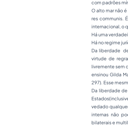
com padrões mín
O alto mar não é 
res communis. É
internacional, o q
Há uma verdadeir
Há no regime jur
Da liberdade de
virtude de regr
livremente sem q
ensinou Gilda Ma
297). Esse mesmo
Da liberdade de 
Estados(inclusiv
vedado qualquer 
internas não po
bilaterais e multi