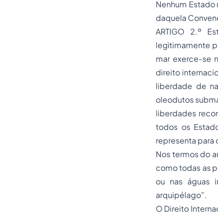
Nenhum Estado no
daquela Conven
ARTIGO 2.º Es
legìtimamente pr
mar exerce-se n
direito internac
liberdade de n
oleodutos submar
liberdades recon
todos os Estado
representa para 
Nos termos do a
como todas as par
ou nas águas i
arquipélago”.
O Direito Intern