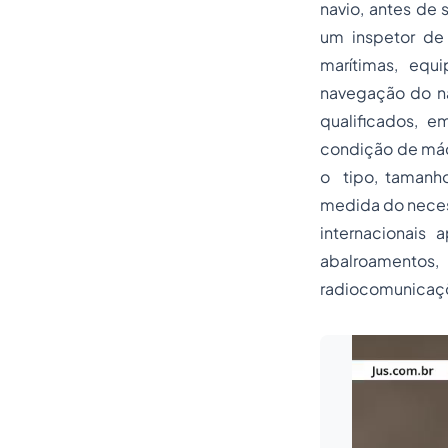
navio, antes de 
um inspetor de 
marítimas, equ
navegação do na
qualificados, 
condição de máq
o tipo, tamanho
medida do neces
internacionais
abalroamentos,
radiocomunicaç