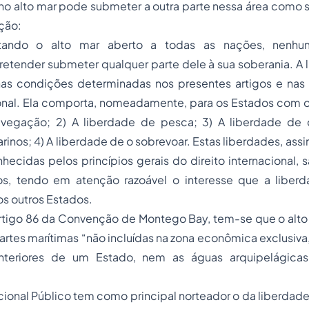
 alto mar pode submeter a outra parte nessa área como se
ção:
tando o alto mar aberto a todas as nações, nenh
etender submeter qualquer parte dele à sua soberania. A 
as condições determinadas nos presentes artigos e nas 
ional. Ela comporta, nomeadamente, para os Estados com ou 
avegação; 2) A liberdade de pesca; 3) A liberdade de 
inos; 4) A liberdade de o sobrevoar. Estas liberdades, ass
hecidas pelos princípios gerais do direito internacional, 
s, tendo em atenção razoável o interesse que a liber
os outros Estados.
rtigo 86 da Convenção de Montego Bay, tem-se que o alto
tes marítimas “não incluídas na zona econômica exclusiva, n
nteriores de um Estado, nem as águas arquipelágic
acional Público tem como principal norteador o da liberdade