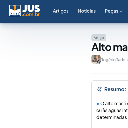
Artigos
Notícias
Peças
Artigo
Alto mar
Rogério Tade
Resumo:
O alto mar é
ou às águas in
determinadas p