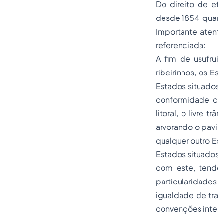
Do direito de e
desde 1854, quan
Importante aten
referenciada:
A fim de usufr
ribeirinhos, os E
Estados situado
conformidade c
litoral, o livre 
arvorando o pavi
qualquer outro E
Estados situados
com este, tendo
particularidades 
igualdade de tr
convenções inter