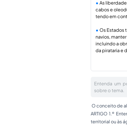
As liberdade
cabos e oleodu
tendo em cont
Os Estados t
navios, manter
incluindo a ob
da pirataria e 
Entenda um po
sobre o tema.
O conceito de al
ARTIGO 1.º Ente
territorial ou às