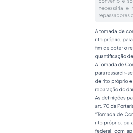
convênio e so
necessária e
repassadores d
A tomada de con
rito próprio, pa
fim de obter o r
quantificação de
A Tomada de Cont
para ressarcir-s
de rito próprio 
reparação do da
As definições pa
art. 70 da Portar
“Tomada de Cont
rito próprio, pa
federal, com ap