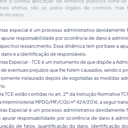
bre a correta aplicação de dinheiros públicos torna-se
 mais efetiva, não só pelos órgãos de controle, mas
e recursos.
tas especial é um processo administrativo devidamente 
ra apurar responsabilidade por ocorrência de dano à admini
espectivo ressarcimento. Essa dinâmica tem por base a apu
 dano e a identificação de responsáveis.
as Especial - TCE é um instrumento de que dispõe a Admin
e de eventuais prejuízos que lhe forem causados, sendo o p
e somente instaurado depois de esgotadas as medidas admi
no.
ra TCE estão contidas no art. 2º da Instrução Normativa TC
ia Interministerial MPDG/MF/CGU nº 424/2016, a seguir trans
as Especial é um processo administrativo devidamente 
ra apurar responsabilidade por ocorrência de dano à admi
uração de fatos, quantificação do dano, identificação do