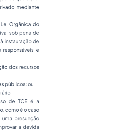
Privado, mediante
 Lei Orgânica do
iva, sob pena de
 à instauração de
s responsáveis e
ção dos recursos
es públicos; ou
rário.
esso de TCE é a
do, como é o caso
de uma presunção
mprovar a devida