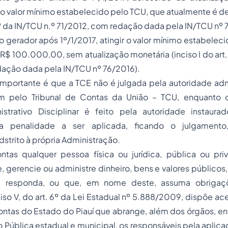
ir o valor mínimo estabelecido pelo TCU, que atualmente é
. 6º da IN/TCU n.º 71/2012, com redação dada pela IN/TCU nº 
ato gerador após 1º/1/2017, atingir o valor mínimo estabelec
R$ 100.000,00, sem atualização monetária (inciso I do art.
dação dada pela IN/TCU nº 76/2016).
importante é que a TCE não é julgada pela autoridade adm
sim pelo Tribunal de Contas da União – TCU, enquanto 
strativo Disciplinar é feito pela autoridade instaurad
 penalidade a ser aplicada, ficando o julgamento
dstrito à própria Administração.
tas qualquer pessoa física ou jurídica, pública ou priva
, gerencie ou administre dinheiro, bens e valores públicos,
1 responda, ou que, em nome deste, assuma obrigaç
ciso V, do art. 6º da Lei Estadual nº 5.888/2009, dispõe ace
ontas do Estado do Piauí que abrange, além dos órgãos, e
 Pública estadual e municipal, os responsáveis pela aplic