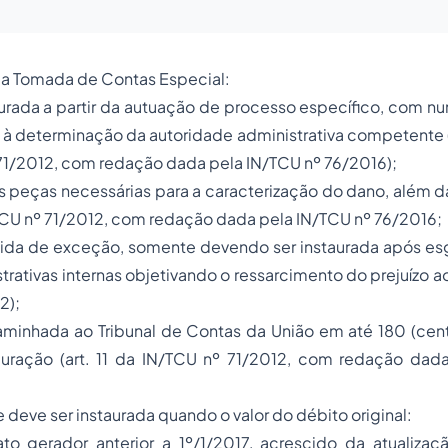
da Tomada de Contas Especial:
aurada a partir da autuação de processo específico, com n
 determinação da autoridade administrativa competente (a
71/2012, com redação dada pela IN/TCU nº 76/2016);
s peças necessárias para a caracterização do dano, além 
/TCU nº 71/2012, com redação dada pela IN/TCU nº 76/2016;
dida de exceção, somente devendo ser instaurada após es
ativas internas objetivando o ressarcimento do prejuízo ao 
2);
minhada ao Tribunal de Contas da União em até 180 (cento
auração (art. 11 da IN/TCU nº 71/2012, com redação dad
 deve ser instaurada quando o valor do débito original:
ato gerador anterior a 1º/1/2017, acrescido da atualizaç