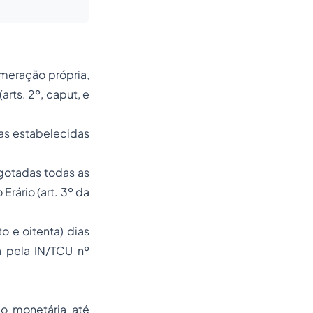
umeração própria,
rts. 2º, caput, e
das estabelecidas
gotadas todas as
Erário (art. 3º da
 e oitenta) dias
a pela IN/TCU nº
ão monetária até