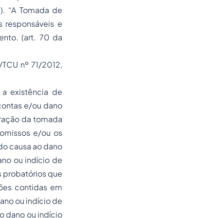
2). “A Tomada de
s responsáveis e
nto. (art. 70 da
/TCU nº 71/2012,
 a existência de
 contas e/ou dano
auração da tomada
s omissos e/ou os
ado causa ao dano
ano ou indício de
s probatórios que
ções contidas em
ano ou indício de
o dano ou indício