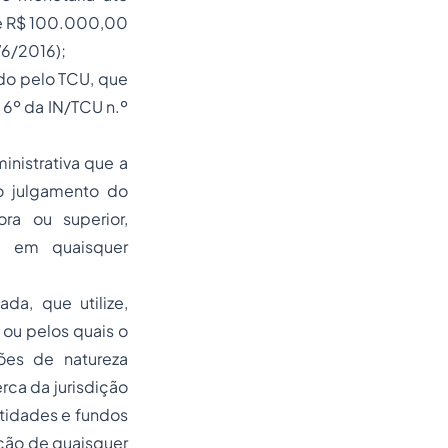
 de R$ 100.000,00
76/2016);
ido pelo TCU, que
 6º da IN/TCU n.º
inistrativa que a
o julgamento do
ora ou superior,
, em quaisquer
da, que utilize,
 ou pelos quais o
ões de natureza
rca da jurisdição
ntidades e fundos
ação de quaisquer