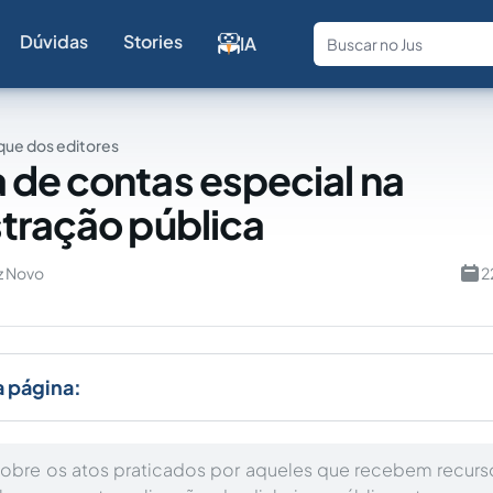
Dúvidas
Stories
IA
Fale com a
ue dos editores
de contas especial na
tração pública
z Novo
2
a página:
 sobre os atos praticados por aqueles que recebem recur