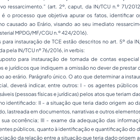
vo ressarcimento.” (art. 2º, caput, da IN/TCU n.º 71/201
é o processo que objetiva apurar os fatos, identificar o
no causado ao Erário, visando ao seu imediato ressarcime
nisterial MPDG/MF/CGU n.º 424/2016).
para instauração de TCE estão descritos no art. 5º da IN
 pela IN/TCU nº 76/2016, in verbis:
suposto para instauração de tomada de contas especial
s e jurídicos que indiquem a omissão no dever de prestar
no ao erário. Parágrafo único. O ato que determinar a inst
al, deverá indicar, entre outros: I - os agentes público
áveis (pessoas físicas e jurídicas) pelos atos que teriam d
no identificado: II - a situação que teria dado origem ao d
do, lastreada em documentos, narrativas e outros elemento
sua ocorrência; III - exame da adequação das informa
ntes públicos, quanto à identificação e quantificação do d
nciação da relação entre a situação que teria dado origem a