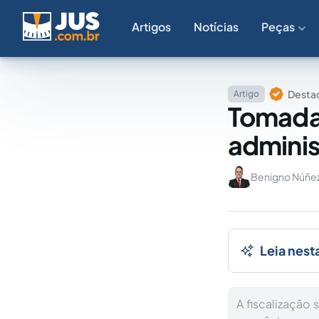
Artigos
Notícias
Peças
Destaq
Artigo
Tomada 
adminis
Benigno Núñe
Leia nest
A fiscalização