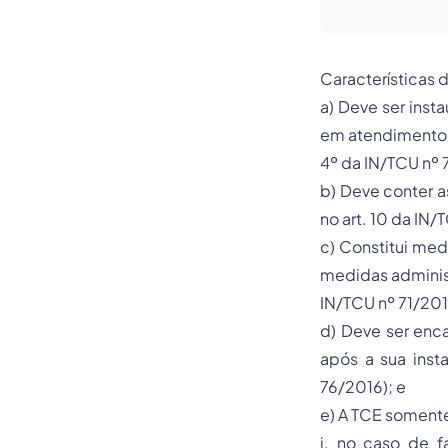
Características 
a) Deve ser inst
em atendimento à
4º da IN/TCU nº 
b) Deve conter a
no art. 10 da IN
c) Constitui me
medidas administr
IN/TCU nº 71/201
d) Deve ser enca
após a sua inst
76/2016); e
e) A TCE somente
i. no caso de f