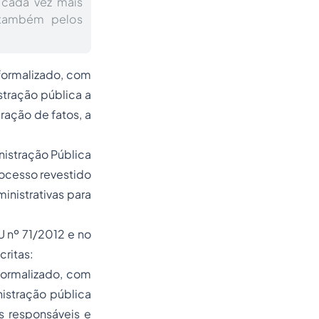
 cada vez mais
 também pelos
formalizado, com
stração pública a
ração de fatos, a
istração Pública
rocesso revestido
nistrativas para
U nº 71/2012 e no
critas:
formalizado, com
nistração pública
s responsáveis e