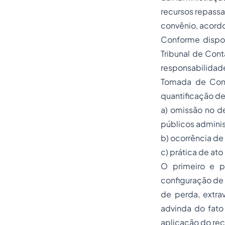
recursos repassa
convênio, acordo
Conforme dispos
Tribunal de Cont
responsabilidade
Tomada de Conta
quantificação de
a) omissão no d
públicos adminis
b) ocorrência de
c) prática de ato
O primeiro e p
configuração de 
de perda, extra
advinda do fato
aplicação do recu