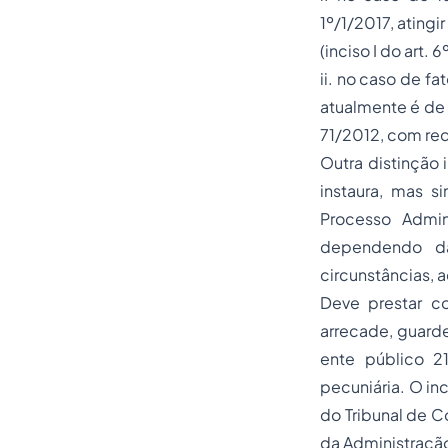
1º/1/2017, ating
(inciso I do art
ii. no caso de f
atualmente é de 
71/2012, com re
Outra distinção 
instaura, mas 
Processo Admini
dependendo da
circunstâncias, a
Deve prestar con
arrecade, guarde
ente público 2
pecuniária. O in
do Tribunal de C
da Administração