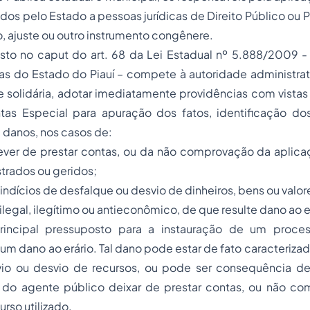
dos pelo Estado a pessoas jurídicas de Direito Público ou 
, ajuste ou outro instrumento congênere.
to no caput do art. 68 da Lei Estadual nº 5.888/2009 -
as do Estado do Piauí – compete à autoridade administrat
 solidária, adotar imediatamente providências com vistas
s Especial para apuração dos fatos, identificação do
 danos, nos casos de:
ever de prestar contas, ou da não comprovação da aplica
trados ou geridos;
 indícios de desfalque ou desvio de dinheiros, bens ou valor
 ilegal, ilegítimo ou antieconômico, de que resulte dano ao e
rincipal pressuposto para a instauração de um proc
um dano ao erário. Tal dano pode estar de fato caracteriza
vio ou desvio de recursos, ou pode ser consequência 
 do agente público deixar de prestar contas, ou não co
rso utilizado.