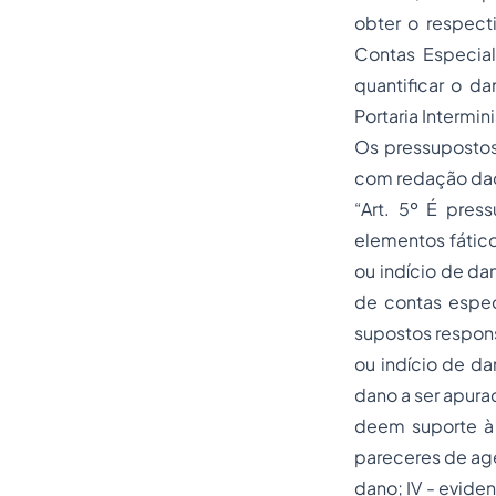
obter o respecti
Contas Especial 
quantificar o da
Portaria Intermi
Os pressupostos 
com redação dada
“Art. 5º É pres
elementos fático
ou indício de da
de contas especi
supostos respons
ou indício de da
dano a ser apura
deem suporte à 
pareceres de age
dano; IV - evide