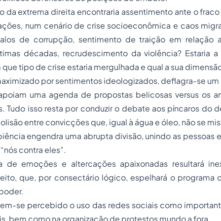
o da extrema direita encontraria assentimento ante o fra
ções, num cenário de crise socioeconômica e caos migr
dalos de corrupção, sentimento de traição em relação 
timas décadas, recrudescimento da violência? Estaria
m que tipo de crise estaria mergulhada e qual a sua dimensã
imizado por sentimentos ideologizados, deflagra-se um cl
e apoiam uma agenda de propostas belicosas
versus
os an
. Tudo isso resta por conduzir o debate aos píncaros do 
lisão entre convicções que, igual à água e óleo, não se mi
biência engendra uma abrupta divisão, unindo as pessoas 
“nós contra eles”.
 de emoções e altercações apaixonadas resultará ine
ito, que, por consectário lógico, espelhará o programa d
poder.
 tem-se percebido o uso das redes sociais como important
ais, bem como na organização de protestos mundo a fora.