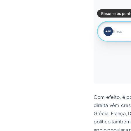
Com efeito, é po
direita vêm cre
Grécia, França, D
político também 
apoio popular a 