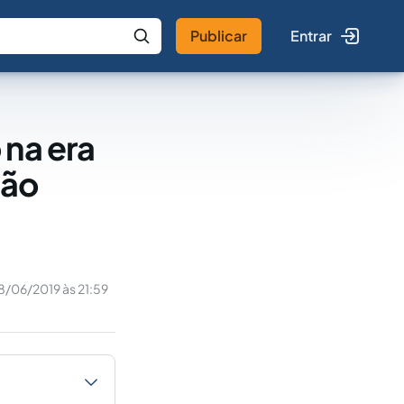
Publicar
Entrar
 IA
Buscar no Jus
 na era
xão
8/06/2019 às 21:59