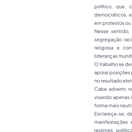
político, que,
democráticos, e
em protestos ou 
Nesse sentido, 
segregação racia
religiosa e co
lideranças mundi
O trabalho se de
apoiar posições 
no resultado elei
Cabe advertir, 
visando apenas l
forma mais neutra
Esclareça-se, d
manifestações 
regimes políti