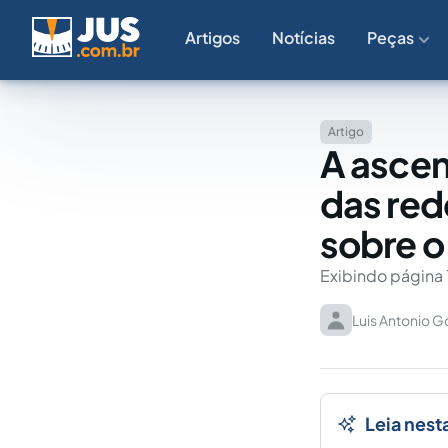
Artigos
Notícias
Peças
Artigo
A ascen
das red
sobre o 
Exibindo página 
Luis Antonio G
Leia nest