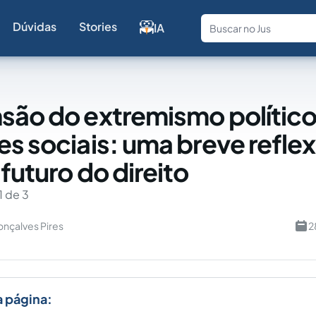
Dúvidas
Stories
IA
Fale com a
são do extremismo político
es sociais: uma breve refle
futuro do direito
1 de 3
onçalves Pires
2
a página: