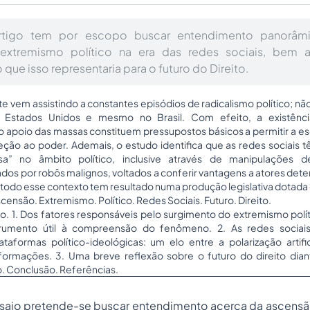
rtigo tem por escopo buscar entendimento panorâm
extremismo político na era das redes sociais, bem a
ue isso representaria para o futuro do Direito.
 vem assistindo a constantes episódios de radicalismo político; nã
stados Unidos e mesmo no Brasil. Com efeito, a existênci
 apoio das massas constituem pressupostos básicos a permitir a e
eção ao poder. Ademais, o estudo identifica que as redes sociai
osa” no âmbito político, inclusive através de manipulações 
nçados por robôs malignos, voltados a conferir vantagens a atores dete
 todo esse contexto tem resultado numa produção legislativa dotada
scensão. Extremismo. Político. Redes Sociais. Futuro. Direito.
o. 1. Dos fatores responsáveis pelo surgimento do extremismo políti
strumento útil à compreensão do fenômeno. 2. As redes sociai
aformas político-ideológicas: um elo entre a polarização artifi
formações. 3. Uma breve reflexão sobre o futuro do direito dia
o. Conclusão. Referências.
nsaio pretende-se buscar entendimento acerca da ascens