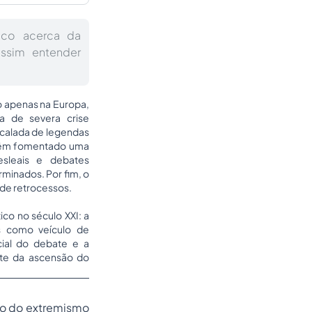
ico acerca da
ssim entender
o apenas na Europa,
a de severa crise
scalada de legendas
s têm fomentado uma
desleais e debates
rminados. Por fim, o
 de retrocessos.
co no século XXI: a
s como veículo de
cial do debate e a
nte da ascensão do
ão do extremismo