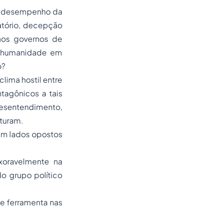
co desempenho da
atório, decepção
aos governos de
 a humanidade em
o?
ima hostil entre
tagônicos a tais
desentendimento,
sturam.
em lados opostos
xoravelmente na
o grupo político
e ferramenta nas