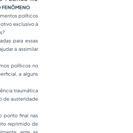
DO FENÔMENO
imentos políticos
otivo exclusivo à
es?
adas para essas
udar a assimilar
os políticos no
rficial, a alguns
iência traumática
do de austeridade
o ponto final nas
nto reprimido de
almente ante as