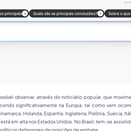
ssível observar, através do noticiário popular, que movi
scendo significativamente na Europa, tal como vem ocorr
inamarca, Holanda, Espanha, Inglaterra, Polônia, Suécia, Itá
está em alta nos Estados Unidos. No Brasil, tem-se assisti
políticos defensores de posições de embate.