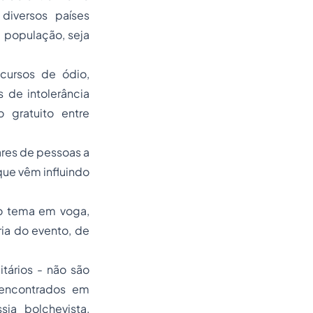
iversos países
 população, seja
scursos de ódio,
 de intolerância
 gratuito entre
ares de pessoas a
que vêm influindo
 o tema em voga,
ria do evento, de
tários - não são
 encontrados em
ia bolchevista,