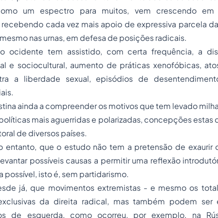
 como um espectro para muitos, vem crescendo em d
 recebendo cada vez mais apoio de expressiva parcela da
mesmo nas urnas, em defesa de posições radicais.
o ocidente tem assistido, com certa frequência, a di
l e sociocultural, aumento de práticas xenofóbicas, atos
ntra a liberdade sexual, episódios de desentendimento
ais.
stina ainda a compreender os motivos que tem levado milh
políticas mais aguerridas e polarizadas, concepções estas 
toral de diversos países.
no entanto, que o estudo não tem a pretensão de exaurir
evantar possíveis causas a permitir uma reflexão introdutó
 possível, isto é, sem partidarismo.
esde já, que movimentos extremistas - e mesmo os totali
exclusivas da direita radical, mas também podem ser
cos de esquerda, como ocorreu, por exemplo, na Rúss