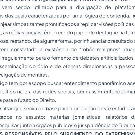
vem sendo utilizado para a divulgação de platafor
tas das quais caracterizadas por uma lógica de contenda,
njear simpatizantes prontificados a replicar visões política
, as mídias sociais têm exercido papel de destaque na fo
oas, restando, de alguma forma, por influenciar o resultado 
tem constatado a existência de “robôs malignos” atua
s irregularmente para o fomento de debates artificializados 
sseminação do ódio e de ofensas direcionadas a pessoa
ulgação de mentiras.
tigo tem por escopo buscar entendimento panorâmico ac
olítico na era das redes sociais, bem assim entender m
a para o futuro do Direito.
ssaltar que serviu de base para a produção deste estudo: art
izados no assunto; matérias jornalísticas; relatórios
esquisas junto a órgãos públicos e jurisprudência de Tribuna
ES RESPONSÁVEIS PELO SURGIMENTO DO EXTREMISM