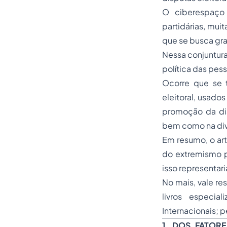
O ciberespaço 
partidárias, mui
que se busca gra
Nessa conjuntura
política das pess
Ocorre que se 
eleitoral, usado
promoção da di
bem como na div
Em resumo, o ar
do extremismo p
isso representari
No mais, vale re
livros especial
Internacionais; p
1. DOS FATOR