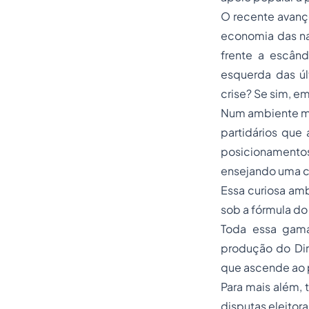
O recente avanç
economia das na
frente a escân
esquerda das úl
crise? Se sim, e
Num ambiente max
partidários qu
posicionamentos
ensejando uma co
Essa curiosa am
sob a fórmula do 
Toda essa gama
produção do Dire
que ascende ao 
Para mais além,
disputas eleitor