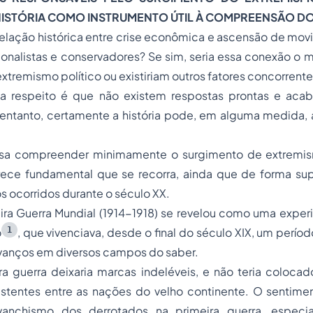
 HISTÓRIA COMO INSTRUMENTO ÚTIL À COMPREENSÃO 
elação histórica entre crise econômica e ascensão de mov
ionalistas e conservadores? Se sim, seria essa conexão o m
xtremismo político ou existiriam outros fatores concorrent
a respeito é que não existem respostas prontas e acab
ntanto, certamente a história pode, em alguma medida, aj
ssa compreender minimamente o surgimento de extremism
rece fundamental que se recorra, ainda que de forma supe
os ocorridos durante o século XX.
ira Guerra Mundial (1914-1918) se revelou como uma exper
1
o
, que vivenciava, desde o final do século XIX, um perío
vanços em diversos campos do saber.
a guerra deixaria marcas indeléveis, e não teria colocad
xistentes entre as nações do velho continente. O sentime
evanchismo dos derrotados na primeira guerra, especi