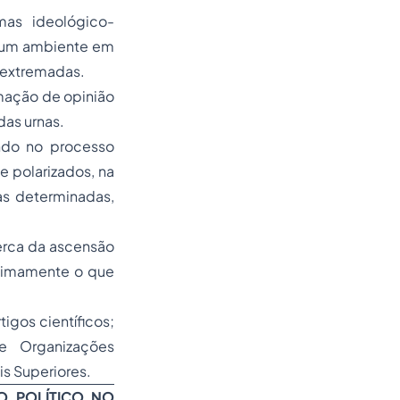
mas ideológico-
 num ambiente em
s extremadas.
rmação de opinião
das urnas.
ndo no processo
e polarizados, na
s determinadas,
erca da ascensão
inimamente o que
igos científicos;
 de Organizações
is Superiores.
O POLÍTICO NO