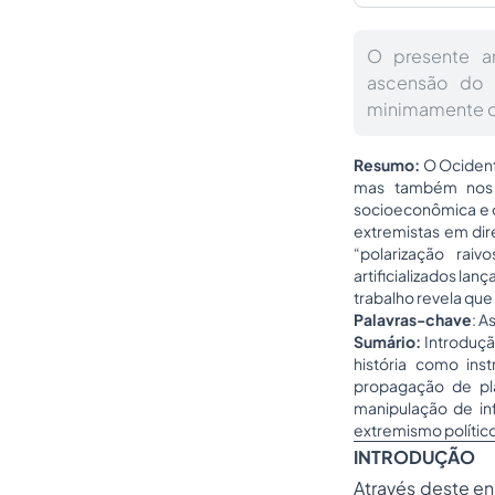
O presente a
ascensão do 
minimamente o q
Resumo:
O Ocidente
mas também nos E
socioeconômica e o
extremistas em dir
“polarização raiv
artificializados la
trabalho revela que
Palavras-chave
: A
Sumário:
Introduçã
história como in
propagação de plat
manipulação de in
extremismo polític
INTRODUÇÃO
Através deste e