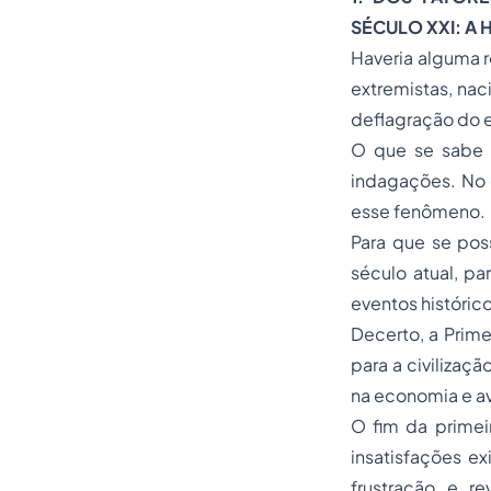
SÉCULO XXI: A
Haveria alguma r
extremistas, nac
deflagração do e
O que se sabe 
indagações. No e
esse fenômeno.
Para que se po
século atual, pa
eventos históric
Decerto, a Prime
para a civilizaçã
na economia e a
O fim da primeir
insatisfações e
frustração e r