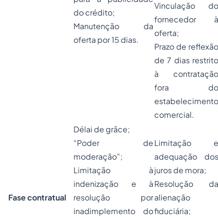
Vinculação d
do crédito;
fornecedor 
Manutenção da
oferta;
oferta por 15 dias.
Prazo de reflexã
de 7 dias restrit
à contrataçã
fora d
estabeleciment
comercial.
Délai de grâce;
“Poder de
Limitação 
moderação”;
adequação do
Limitação à
juros de mora;
indenização e à
Resolução d
Fase contratual
resolução por
alienação
inadimplemento do
fiduciária;