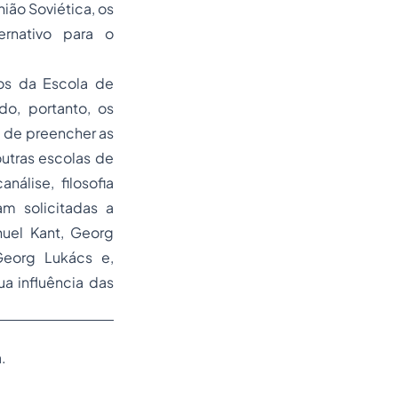
nião Soviética, os
rnativo para o
os da Escola de
o, portanto, os
 de preencher as
outras escolas de
nálise, filosofia
ram solicitadas a
nuel Kant, Georg
Georg Lukács e,
a influência das
.