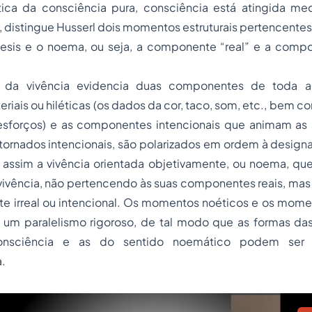
tica da consciência pura, consciência está atingida m
distingue Husserl dois momentos estruturais pertencentes 
oesis e o noema, ou seja, a componente “real” e a compon
l” da vivência evidencia duas componentes de toda a
teriais ou hiléticas (os dados da cor, taco, som, etc., bem 
esforços) e as componentes intencionais que animam as a
 tornados intencionais, são polarizados em ordem à desig
o assim a vivência orientada objetivamente, ou noema, qu
 vivência, não pertencendo às suas componentes reais, mas
e irreal ou intencional. Os momentos noéticos e os mom
 um paralelismo rigoroso, de tal modo que as formas das
onsciência e as do sentido noemático podem ser 
.