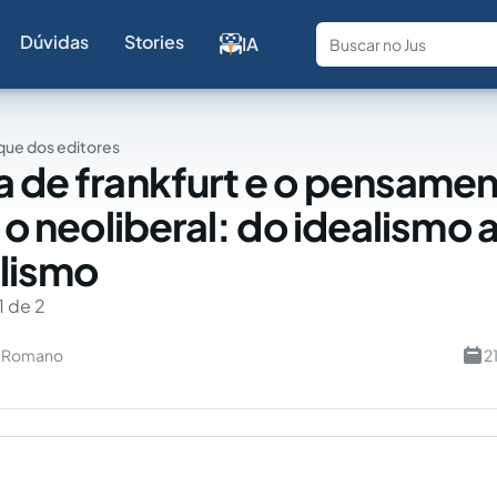
Dúvidas
Stories
IA
Fale com a
ue dos editores
a de frankfurt e o pensame
e o neoliberal: do idealismo 
lismo
1 de 2
u Romano
2