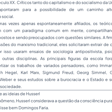
éculo XX. Críticos tanto do capitalismo e do socialismo da U
apontaram para a possibilidade de um caminho alte
 social.
mas vezes apenas espontaneamente afiliados, os teóric
ram com um paradigma comum em mente, compartilhand
stos e sendo preocupados com questões similares. A fim
ões do marxismo tradicional, eles solicitaram extrair de 
isso usaram ensaios de sociologia antipositivista, psica
e outras disciplinas. As principais figuras da escola fo
etizar os trabalhos de variados pensadores, como Imma
ich Hegel, Karl Marx, Sigmund Freud, Georg Simmel, 
Weber e seus estudos sobre a burocracia e o Estado e su
a sociedade.
e as ideias de Husserl
ômeno, Husserl considerava a questão da consciência pura
disse bem Domingos Faria.