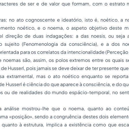
racteres de ser e de valor que formam, com o estrato 
ras: no ato cognoscente e ideatório, isto é, noético, a 
lemento noético, e o noema, o aspeto objetivo deste 
el direção de duas indagações: a das noesis, ou seja 
 o sujeito (Fenomenologia da consciência), e a dos no
rientada para os correlatos da intencionalidade (Perceçã
 e noemas são, assim, os polos extremos entre os quais s
e Husserl, pois jamais se deve deixar de ter presente qu
sa extramental, mas o ato noético enquanto se report
 Husserl é ciência do que aparece à consciência, e do que 
os ou de realidades do mundo espácio-temporal, no sent
 a análise mostrou-lhe que o noema, quanto ao cont
 uma «posição», sendo a congruência destes dois elemen
 quanto à estrutura, implica a existência como que esca