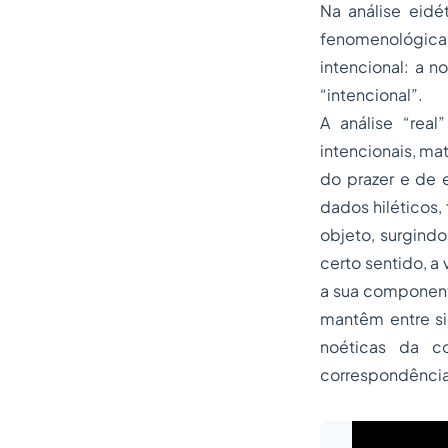
Na análise eidé
fenomenológica, 
intencional: a n
“intencional”.
A análise “rea
intencionais, ma
do prazer e de 
dados hiléticos,
objeto, surgind
certo sentido, a
a sua component
mantêm entre si
noéticas da c
correspondência