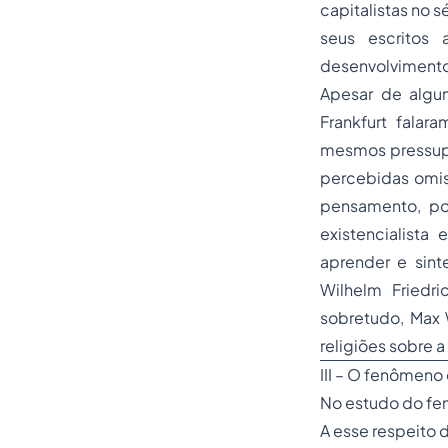
capitalistas no s
seus escritos 
desenvolvimento
Apesar de algu
Frankfurt fala
mesmos pressupo
percebidas omiss
pensamento, por 
existencialista 
aprender e sint
Wilhelm Friedr
sobretudo, Max 
religiões sobre 
III – O fenômeno 
No estudo do fen
A esse respeito 