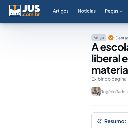
Artigos
Notícias
Peças
Destaq
Artigo
A escol
liberal 
materia
Exibindo página 
Rogério Tade
Resumo: