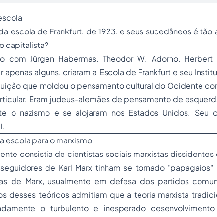
 escola
da escola de Frankfurt, de 1923, e seus sucedâneos é tão 
 capitalista?
nto com Jürgen Habermas, Theodor W. Adorno, Herbert 
r apenas alguns, criaram a Escola de Frankfurt e seu Instit
tituição que moldou o pensamento cultural do Ocidente c
ticular. Eram judeus-alemães de pensamento de esquerd
te o nazismo e se alojaram nos Estados Unidos. Seu o
l.
 da escola para o marxismo
mente consistia de cientistas sociais marxistas dissidente
seguidores de Karl Marx tinham se tornado "papagaios"
ias de Marx, usualmente em defesa dos partidos comuni
os desses teóricos admitiam que a teoria marxista tradic
adamente o turbulento e inesperado desenvolviment