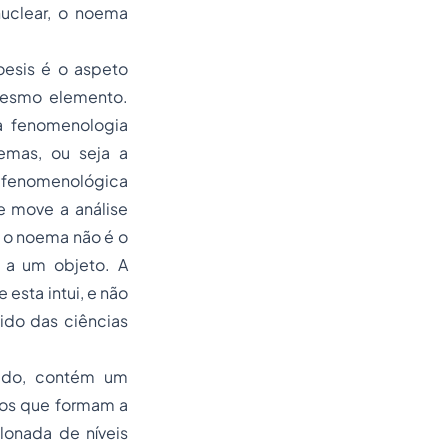
nuclear, o noema
noesis é o aspeto
mesmo elemento.
a fenomenologia
emas, ou seja a
o fenomenológica
e move a análise
e o noema não é o
a a um objeto. A
esta intui, e não
ido das ciências
eúdo, contém um
tos que formam a
lonada de níveis