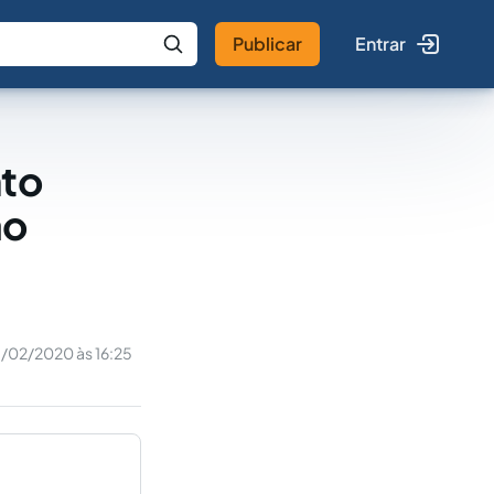
Publicar
Entrar
 IA
Buscar no Jus
nto
ao
1/02/2020 às 16:25