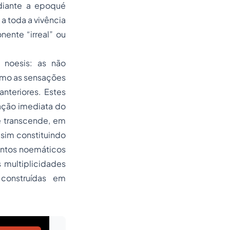
ediante a epoqué
a toda a vivência
ente “irreal” ou
 noesis: as não
como as sensações
nteriores. Estes
nação imediata do
e transcende, em
 sim constituindo
entos noemáticos
 multiplicidades
construídas em