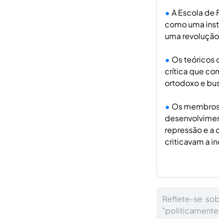
A Escola de 
como uma inst
uma revolução 
Os teóricos 
crítica que co
ortodoxo e bu
Os membros d
desenvolviment
repressão e a 
criticavam a in
Reflete-se so
"politicamente 