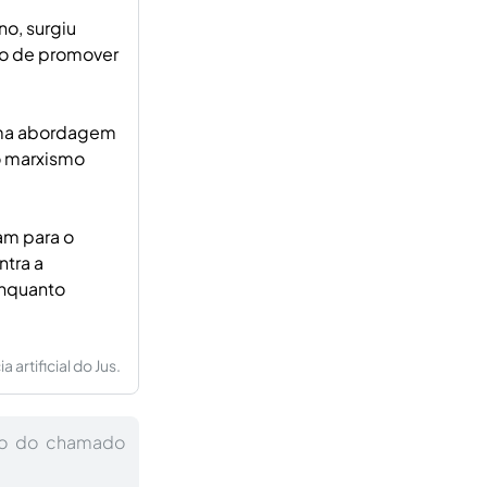
o, surgiu
vo de promover
 uma abordagem
do marxismo
am para o
ntra a
 enquanto
artificial do Jus.
tão do chamado