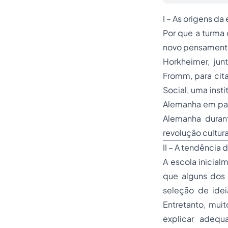
I – As origens da
Por que a turma 
novo pensamento
Horkheimer, ju
Fromm, para cita
Social, uma ins
Alemanha em par
Alemanha duran
revolução cultura
II – A tendência
A escola inicial
que alguns dos 
seleção de ide
Entretanto, muit
explicar adequ