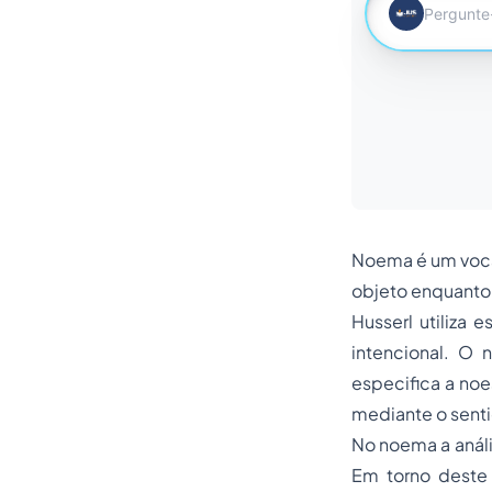
Noema é um vocá
objeto enquanto
Husserl utiliza 
intencional. O
especifica a noe
mediante o sent
No noema a análi
Em torno deste