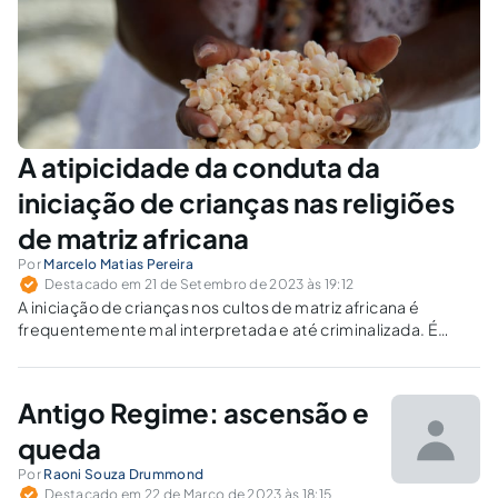
A atipicidade da conduta da
iniciação de crianças nas religiões
de matriz africana
Por
Marcelo Matias Pereira
Destacado em 21 de Setembro de 2023 às 19:12
A iniciação de crianças nos cultos de matriz africana é
frequentemente mal interpretada e até criminalizada. É
preciso combater a intolerância religiosa e proteger a
liberdade de culto.
Antigo Regime: ascensão e
queda
Por
Raoni Souza Drummond
Destacado em 22 de Março de 2023 às 18:15