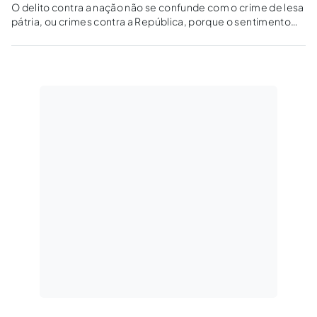
O delito contra a nação não se confunde com o crime de lesa
pátria, ou crimes contra a República, porque o sentimento
social da nação pode simplesmente fazer eco à vontade do
Füher. Aliás, o Füher dizia, soberanamente, o "direito ecoa
por minha garganta".