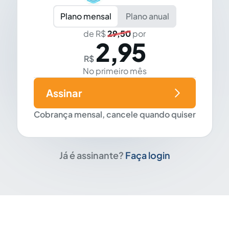
Plano mensal
Plano anual
de R$
29,50
por
2,95
R$
No primeiro mês
Assinar
Cobrança mensal, cancele quando quiser
Já é assinante?
Faça login