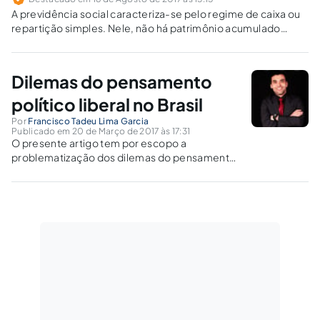
A previdência social caracteriza-se pelo regime de caixa ou
repartição simples. Nele, não há patrimônio acumulado
previamente, de modo que o dinheiro das contribuições é
imediatamente utilizado no pagamento das aposentadorias
e pensões. Entenda por que se fala em déficit na
Dilemas do pensamento
previdência, seus reflexos para o trabalhador, e por que a
reforma proposta pelo governo possui nítido viés
político liberal no Brasil
inconstitucional.
Por
Francisco Tadeu Lima Garcia
Publicado em 20 de Março de 2017 às 17:31
O presente artigo tem por escopo a
problematização dos dilemas do pensamento
político liberal no Brasil.