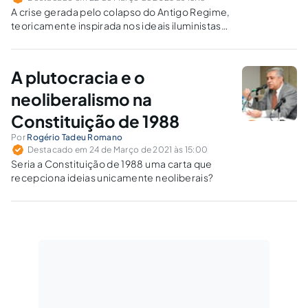
A crise gerada pelo colapso do Antigo Regime,
teoricamente inspirada nos ideais iluministas
de liberdade e igualdade, desaguou na
formação do Estado liberal democrático,
ainda hoje considerado o melhor modelo.
A plutocracia e o
neoliberalismo na
Constituição de 1988
Por
Rogério Tadeu Romano
Destacado em 24 de Março de 2021 às 15:00
Seria a Constituição de 1988 uma carta que
recepciona ideias unicamente neoliberais?