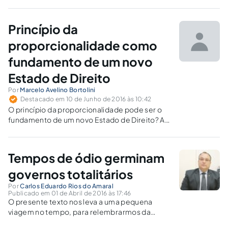
troca de ideias que possam enriquecer a frágil
democracia brasileira
Princípio da
proporcionalidade como
fundamento de um novo
Estado de Direito
Por
Marcelo Avelino Bortolini
Destacado em 10 de Junho de 2016 às 10:42
O princípio da proporcionalidade pode ser o
fundamento de um novo Estado de Direito? Ao
se conceituar e caracterizar o princípio, bem
como distingui-lo da razoabilidade, pode-se
demonstrar a sua fundamental importância.
Tempos de ódio germinam
governos totalitários
Por
Carlos Eduardo Rios do Amaral
Publicado em 01 de Abril de 2016 às 17:46
O presente texto nos leva a uma pequena
viagem no tempo, para relembrarmos da
importância de protegermos o Estado