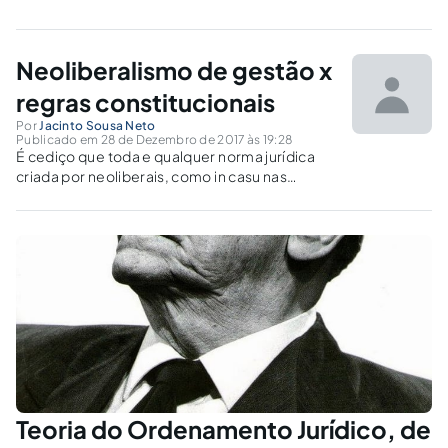
Neoliberalismo de gestão x
regras constitucionais
Por
Jacinto Sousa Neto
Publicado em 28 de Dezembro de 2017 às 19:28
É cediço que toda e qualquer norma jurídica
criada por neoliberais, como in casu nas
elaborações das Medidas Provisórias, editas
pelo governo Temer, refletem-se em
aberrações jurídicas ao ponto de servir da
análise do jurisconsulto Celso Antônio
Bandeira
Teoria do Ordenamento Jurídico, de