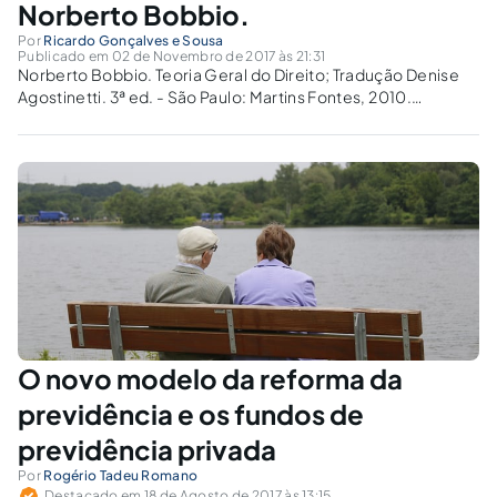
Norberto Bobbio.
Por
Ricardo Gonçalves e Sousa
Publicado em 02 de Novembro de 2017 às 21:31
Norberto Bobbio. Teoria Geral do Direito; Tradução Denise
Agostinetti. 3ª ed. - São Paulo: Martins Fontes, 2010.
Capítulo I – Novidade do problema do ordenamento A tese
central deste capítulo sustenta que a especificidade do
direito reside não na norma...
O novo modelo da reforma da
previdência e os fundos de
previdência privada
Por
Rogério Tadeu Romano
Destacado em 18 de Agosto de 2017 às 13:15