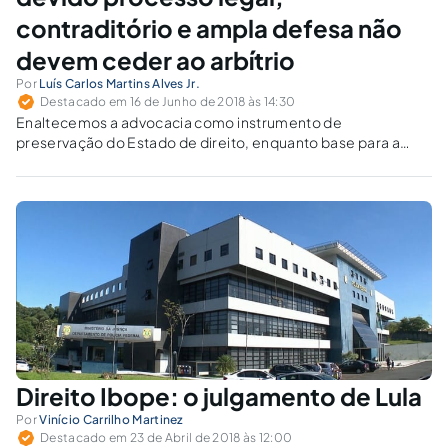
contraditório e ampla defesa não
devem ceder ao arbítrio
Por
Luís Carlos Martins Alves Jr.
Destacado em 16 de Junho de 2018 às 14:30
Enaltecemos a advocacia como instrumento de
preservação do Estado de direito, enquanto base para a
salvaguarda do devido processo legal, com a mais ampla
defesa e contraditório.
Direito Ibope: o julgamento de Lula
Por
Vinício Carrilho Martinez
Destacado em 23 de Abril de 2018 às 12:00