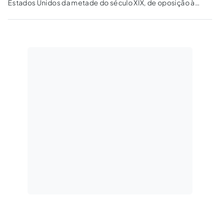
Estados Unidos da metade do século XIX, de oposição à
expansão estatal, através da defesa da liberdade individual
perante a intervenção do Estado.