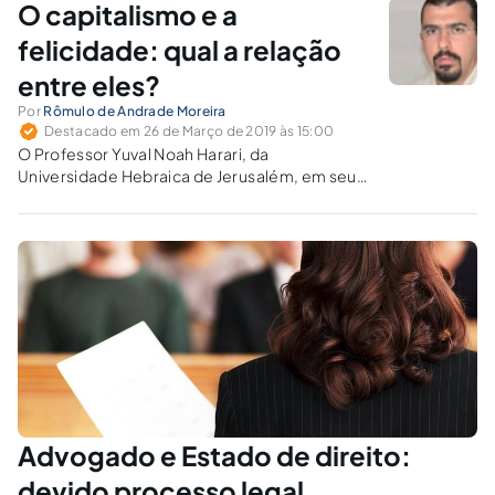
O capitalismo e a
felicidade: qual a relação
entre eles?
Por
Rômulo de Andrade Moreira
Destacado em 26 de Março de 2019 às 15:00
O Professor Yuval Noah Harari, da
Universidade Hebraica de Jerusalém, em seu
livro “Sapiens: Uma breve História da
Humanidade", discute temas como
capitalismo, livre mercado, consumismo e
felicidade sob outra ótica.
Advogado e Estado de direito:
devido processo legal,