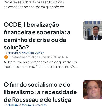
Reflete-se sobre as bases filosóficas
necessárias ao estudo da questão do
chamado "politicamente correto" e o
marxismo cultural.
OCDE, liberalização
financeira e soberania: a
caminho da crise ou da
solução?
Por
Mauro Kiithi Arima Junior
Destacado em 01 de Julho de 2019 às 17:15
A liberalização representa a passagem de um
modelo de sistema financeiro para outro. O
Estado, por sua vez, tem a incumbência de
realizar as reformas institucionais necessárias
para que essa mudança seja menos
O fim do socialismo e do
traumática para os agentes econômicos
principais e para a sociedade como um todo.
liberalismo: a necessidade
de Rousseau e de Justiça
Por
Mauricio Moura Guimarães