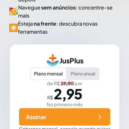
Navegue
sem anúncios
: concentre-se
mais
Esteja
na frente
: descubra novas
ferramentas
JusPlus
Plano mensal
Plano anual
de R$
29,50
por
2,95
R$
No primeiro mês
Assinar
Cobrança mensal, cancele quando quiser