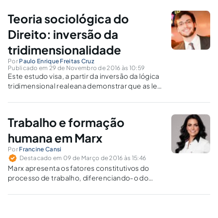
avaliação na disciplina "Introdução à filosofia",
ministrada pelo professor Luiz Sérgio Repa
Teoria sociológica do
(jun/2016)
Direito: inversão da
tridimensionalidade
Por
Paulo Enrique Freitas Cruz
Publicado em 29 de Novembro de 2016 às 10:59
Este estudo visa, a partir da inversão da lógica
tridimensional realeana demonstrar que as leis
criam fatos sociais, bem como valores, ao
mesmo tempo em que estruturam a
sociedade ditando suas diretrizes.
Trabalho e formação
humana em Marx
Por
Francine Cansi
Destacado em 09 de Março de 2016 às 15:46
Marx apresenta os fatores constitutivos do
processo de trabalho, diferenciando-o do
processo de valorização e, ao mesmo tempo,
compreendendo, como unidade de ambos, o
processo de produção capitalista.