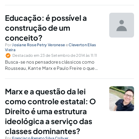
Karl Marx.
Educação: é possível a
construção de um
conceito?
Por
Josiane Rose Petry Veronese
e
Cleverton Elias
Vieira
Destacado em 23 de Setembro de 2014 às 11:11
Busca-se nos pensadores clássicos como
Rousseau, Kant e Marx e Paulo Freire o que
entendiam por educação para, em seguida,
tentar alcançar um conceito atual que em
sintonia com o Estatuto da Criança e do
Marx e a questão da lei
Adolescente.
como controle estatal: O
Direito é uma estrutura
ideológica a serviço das
classes dominantes?
Por
Francisco Renato Silva Collyer