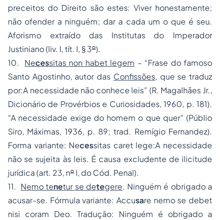
preceitos do Direito são estes: Viver honestamente;
não ofender a ninguém; dar a cada um o que é seu.
Aforismo extraído das Institutas do Imperador
Justiniano (liv. I, tít. I, § 3
º
).
10.
Ne
ces
sitas non habet legem
– “Frase do famoso
Santo Agostinho, autor das
Confissões
, que se traduz
por:A necessidade não conhece leis” (R. Magalhães Jr.,
Dicionário de Provérbios e Curiosidades, 1960, p. 181).
“A necessidade exige do homem o que quer” (Públio
Siro, Máximas, 1936, p. 89; trad. Remígio Fernandez).
Forma variante: Ne
ces
sitas caret lege:A necessidade
não se sujeita às leis. É causa excludente de ilicitude
jurídica (art. 23, n
º
I, do Cód. Penal).
11.
Nemo te
ne
tur se de
te
gere
. Ninguém é obrigado a
acusar-se. Fórmula variante: Accu
sa
re nemo se debet
nisi coram Deo. Tradução: Ninguém é obrigado a