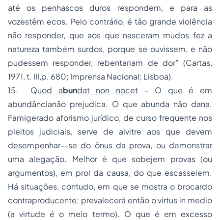
até os penhascos duros respondem, e para as
vozestêm ecos. Pelo contrário, é tão grande violência
não responder, que aos que nasceram mudos fez a
natureza também surdos, porque se ouvissem, e não
pudessem responder, rebentariam de dor” (Cartas,
1971, t. III,p. 680; Imprensa Nacional; Lisboa).
15.
Quod a
bun
dat non nocet
– O que é em
abundâncianão prejudica. O que abunda não dana.
Famigerado aforismo jurídico, de curso frequente nos
pleitos judiciais, serve de alvitre aos que devem
desempenhar-‑se do ônus da prova, ou demonstrar
uma alegação. Melhor é que sobejem provas (ou
argumentos), em prol da causa, do que escasseiem.
Há situações, contudo, em que se mostra o brocardo
contraproducente; prevalecerá então o virtus in medio
(a virtude é o meio termo). O que é em excesso