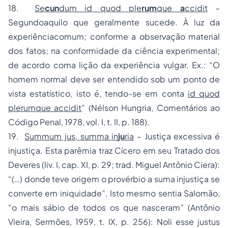
18.
Se
cun
dum id quod ple
rum
que
a
ccidit
–
Segundoaquilo que geralmente sucede. À luz da
experiênciacomum; conforme a observação material
dos fatos; na conformidade da ciência experimental;
de acordo coma lição da experiência vulgar. Ex.: “O
homem normal deve ser entendido sob um ponto de
vista estatístico, isto é, tendo-se em conta
id quod
plerumque accidit
” (Nélson Hungria, Comentários ao
Código Penal, 1978, vol. I, t. II, p. 188).
19.
Summum jus, summa in
ju
ria
– Justiça excessiva é
injustiça. Esta parêmia traz Cícero em seu Tratado dos
Deveres (liv. I, cap. XI, p. 29; trad. Miguel Antônio Ciera):
“(…) donde teve origem o provérbio a suma injustiça se
converte em iniquidade”. Isto mesmo sentia Salomão,
“o mais sábio de todos os que nasceram” (Antônio
Vieira, Sermões, 1959, t. IX, p. 256): Noli esse justus