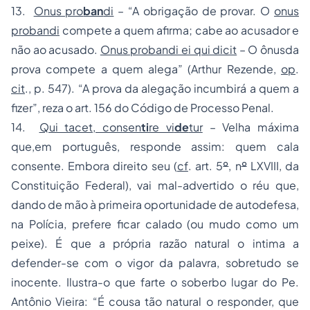
13.
Onus pro
ban
di
– “A obrigação de provar. O
onus
probandi
compete a quem afirma; cabe ao acusador e
não ao acusado.
Onus probandi ei qui dicit
– O ônusda
prova compete a quem alega” (Arthur Rezende,
op
.
cit
., p. 547). “A prova da alegação incumbirá a quem a
fizer”, reza o art. 156 do Código de Processo Penal.
14.
Qui tacet, consen
ti
re vi
de
tur
– Velha máxima
que,em português, responde assim: quem cala
consente. Embora direito seu (
cf
. art. 5
º
, n
º
LXVIII, da
Constituição Federal), vai mal-advertido o réu que,
dando de mão à primeira oportunidade de autodefesa,
na Polícia, prefere ficar calado (ou mudo como um
peixe). É que a própria razão natural o intima a
defender-se com o vigor da palavra, sobretudo se
inocente. Ilustra-o que farte o soberbo lugar do Pe.
Antônio Vieira: “É cousa tão natural o responder, que