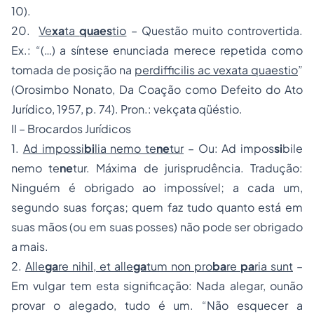
10).
20.
Ve
xa
ta
quaes
tio
– Questão muito controvertida.
Ex.: “(…) a síntese enunciada merece repetida como
tomada de posição na
perdifficilis ac vexata quaestio
”
(Orosimbo Nonato, Da Coação como Defeito do Ato
Jurídico, 1957, p. 74). Pron.: vekçata qüéstio.
II – Brocardos Jurídicos
1.
Ad impossi
bi
lia nemo te
ne
tur
– Ou: Ad impos
si
bile
nemo te
ne
tur. Máxima de jurisprudência. Tradução:
Ninguém é obrigado ao impossível; a cada um,
segundo suas forças; quem faz tudo quanto está em
suas mãos (ou em suas posses) não pode ser obrigado
a mais.
2.
Alle
ga
re nihil, et alle
ga
tum non pro
ba
re
pa
ria sunt
–
Em vulgar tem esta significação: Nada alegar, ounão
provar o alegado, tudo é um. “Não esquecer a