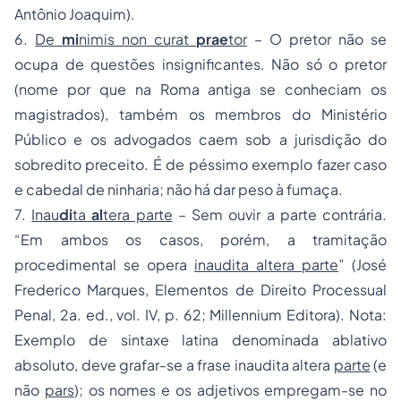
Antônio Joaquim).
6.
De
mi
nimis non curat
prae
tor
– O pretor não se
ocupa de questões insignificantes. Não só o pretor
(nome por que na Roma antiga se conheciam os
magistrados), também os membros do Ministério
Público e os advogados caem sob a jurisdição do
sobredito preceito. É de péssimo exemplo fazer caso
e cabedal de ninharia; não há dar peso à fumaça.
7.
Inau
di
ta
al
tera parte
– Sem ouvir a parte contrária.
“Em ambos os casos, porém, a tramitação
procedimental se opera
inaudita altera parte
” (José
Frederico Marques, Elementos de Direito Processual
Penal, 2a. ed., vol. IV, p. 62; Millennium Editora). Nota:
Exemplo de sintaxe latina denominada ablativo
absoluto, deve grafar-se a frase inaudita altera
parte
(e
não
pars
); os nomes e os adjetivos empregam-se no