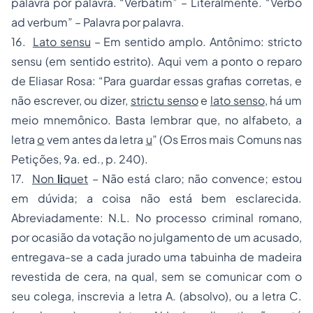
palavra por palavra. “Verbatim” – Literalmente. “Verbo
ad verbum” – Palavra por palavra.
16.
Lato sensu
– Em sentido amplo. Antônimo: stricto
sensu (em sentido estrito). Aqui vem a ponto o reparo
de Eliasar Rosa: “Para guardar essas grafias corretas, e
não escrever, ou dizer,
strictu senso
e
lato senso
, há um
meio mnemônico. Basta lembrar que, no alfabeto, a
letra
o
vem antes da letra
u
” (Os Erros mais Comuns nas
Petições, 9a. ed., p. 240).
17.
Non
li
quet
– Não está claro; não convence; estou
em dúvida; a coisa não está bem esclarecida.
Abreviadamente: N.L. No processo criminal romano,
por ocasião da votação no julgamento de um acusado,
entregava-se a cada jurado uma tabuinha de madeira
revestida de cera, na qual, sem se comunicar com o
seu colega, inscrevia a letra A. (absolvo), ou a letra C.