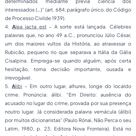
determinados mediante prévia ciência dos
interessados (…)” (art. 684, parágrafo único, do Código
de Processo Civilde 1939).
4.
A
lea jacta est
– A sorte está lançada. Célebres
palavras que, no ano 49 a.C., pronunciou Júlio César,
um dos maiores vultos da História, ao atravessar o
Rubicão, pequeno rio que separava a Itália da Gália
Cisalpina. Emprega-se quando alguém, após certa
hesitação, toma decisão importante, ousada e
irrevogável.
5.
A
libi
– Em outro lugar, alhures, longe do localdo
crime. Pronúncia: álibi. “Em Direito: ausência do
acusado no lugar do crime, provada por sua presença
noutro lugar. Já considerada palavra vernácula (álibi)
por muitos dicionaristas” (Paulo Rónai, Não Perca o seu
Latim, 1980, p. 23; Editora Nova Fronteira). Está no