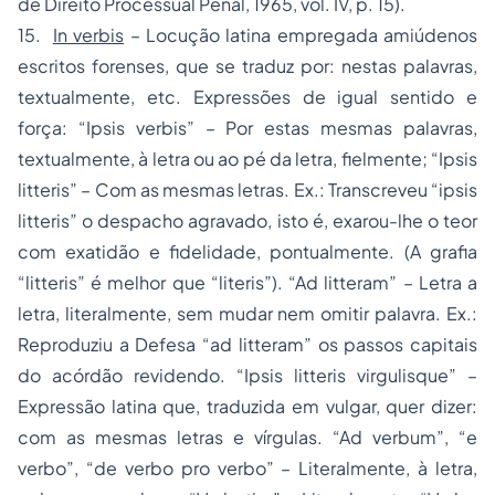
de Direito Processual Penal, 1965, vol. IV, p. 15).
15.
In verbis
­– Locução latina empregada amiúdenos
escritos forenses, que se traduz por: nestas palavras,
textualmente, etc. Expressões de igual sentido e
força: “Ipsis verbis” – Por estas mesmas palavras,
textualmente, à letra ou ao pé da letra, fielmente; “Ipsis
litteris” – Com as mesmas letras. Ex.: Transcreveu “ipsis
litteris” o despacho agravado, isto é, exarou-lhe o teor
com exatidão e fidelidade, pontualmente. (A grafia
“litteris” é melhor que “literis”). “Ad litteram” – Letra a
letra, literalmente, sem mudar nem omitir palavra. Ex.:
Reproduziu a Defesa “ad litteram” os passos capitais
do acórdão revidendo. “Ipsis litteris virgulisque” –
Expressão latina que, traduzida em vulgar, quer dizer:
com as mesmas letras e vírgulas. “Ad verbum”, “e
verbo”, “de verbo pro verbo” – Literalmente, à letra,