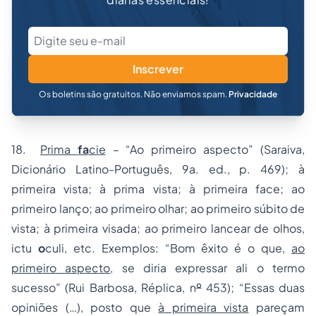
Inscrever
Os boletins são gratuitos. Não enviamos spam.
Privacidade
18.
Prima
fa
cie
– “Ao primeiro aspecto” (Saraiva,
Dicionário Latino-Português, 9a. ed., p. 469); à
primeira vista; à prima vista; à primeira face; ao
primeiro lanço; ao primeiro olhar; ao primeiro súbito de
vista; à primeira visada; ao primeiro lancear de olhos,
ictu
o
culi, etc. Exemplos: “Bom êxito é o que,
ao
primeiro aspecto
, se diria expressar ali o termo
sucesso” (Rui Barbosa, Réplica, n
º
453); “Essas duas
opiniões (…), posto que
à
primeira vista
pareçam