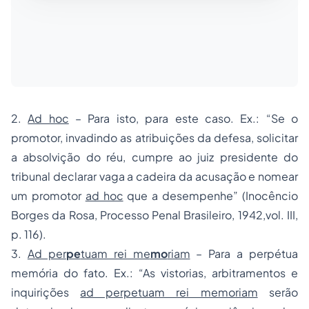
2.
Ad hoc
– Para isto, para este caso. Ex.: “Se o
promotor, invadindo as atribuições da defesa, solicitar
a absolvição do réu, cumpre ao juiz presidente do
tribunal declarar vaga a cadeira da acusação e nomear
um promotor
ad hoc
que a desempenhe” (Inocêncio
Borges da Rosa, Processo Penal Brasileiro, 1942,vol. III,
p. 116).
3.
Ad per
pe
tuam rei me
mo
riam
– Para a perpétua
memória do fato. Ex.: “As vistorias, arbitramentos e
inquirições
ad perpetuam rei memoriam
serão