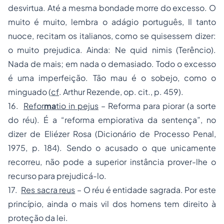
desvirtua. Até a mesma bondade morre do excesso. O
muito é muito, lembra o adágio português, Il tanto
nuoce, recitam os italianos, como se quisessem dizer:
o muito prejudica. Ainda: Ne quid nimis (Terêncio).
Nada de mais; em nada o demasiado. Todo o excesso
é uma imperfeição. Tão mau é o sobejo, como o
minguado (
cf
. Arthur Rezende, op. cit., p. 459).
16.
Refor
ma
tio in pejus
– Reforma para piorar (a sorte
do réu). É a “reforma empiorativa da sentença”, no
dizer de Eliézer Rosa (Dicionário de Processo Penal,
1975, p. 184). Sendo o acusado o que unicamente
recorreu, não pode a superior instância prover-lhe o
recurso para prejudicá-lo.
17.
Res sacra reus
– O réu é entidade sagrada. Por este
princípio, ainda o mais vil dos homens tem direito à
proteção da lei.