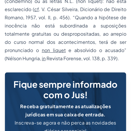
(condemno) ou as letras N.L. (non liquet): não está
esclarecido (
cf
. V. César Silveira, Dicionário de Direito
Romano, 1957, vol. II, p. 456). “Quando a hipótese de
inocência não está subordinada a suposições
totalmente gratuitas ou despropositadas, ao arrepio
do curso normal dos acontecimentos, terá de ser
pronunciado o
non liquet
e absolvido o acusado”
(Nélson Hungria,
in
Revista Forense, vol. 138, p. 339).
Fique sempre informado
com o Jus!
Receba gratuitamente as atualizações
jurídicas em sua caixa de entrada.
Inscreva-se agora e não perca as novidades
diárias essenciais!