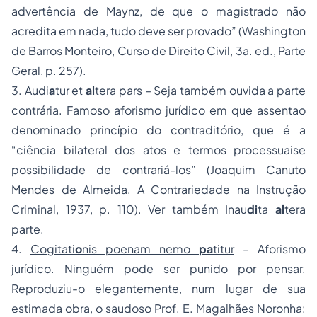
advertência de Maynz, de que o magistrado não
acredita em nada, tudo deve ser provado” (Washington
de Barros Monteiro, Curso de Direito Civil, 3a. ed., Parte
Geral, p. 257).
3.
Audi
a
tur et
al
tera pars
– Seja também ouvida a parte
contrária. Famoso aforismo jurídico em que assentao
denominado princípio do contraditório, que é a
“ciência bilateral dos atos e termos processuaise
possibilidade de contrariá-los” (Joaquim Canuto
Mendes de Almeida, A Contrariedade na Instrução
Criminal, 1937, p. 110). Ver também Inau
di
ta
al
tera
parte.
4.
Cogitati
o
nis poenam nemo
pa
titur
– Aforismo
jurídico. Ninguém pode ser punido por pensar.
Reproduziu-o elegantemente, num lugar de sua
estimada obra, o saudoso Prof. E. Magalhães Noronha: