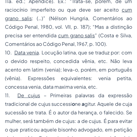
11a. ed.; Apêndice). Ex.: “Trata-se, porém, de um
raciocínio imperfeito ou que deve ser aceito
cum
grano salis
: (…)” (Nélson Hungria, Comentários ao
Código Penal, 1980, vol. VII, p. 187); “Mas a distinção
precisa ser entendida
cum grano salis
” (Costa e Silva,
Comentários ao Código Penal, 1967, p. 100).
10.
Data venia
. Locução latina, que se traduz por: com
o devido respeito, concedida vênia, etc. Não leva
acento em latim (venia); leva-o, porém, em português
(vênia). Expressões equivalentes: venia petita,
concessa venia, data maxima venia, etc.
11.
De cujus
– Primeiras palavras da expressão
tradicional de cujus successi
o
ne
a
gitur. Aquele de cuja
sucessão se trata. É o autor da herança, o falecido. Se
mulher, será também de cujus: a de cujus. É para evitar
o que praticou aquele bisonho advogado, em petição