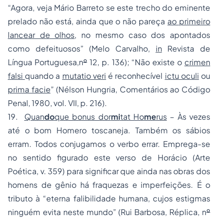
“Agora, veja Mário Barreto se este trecho do eminente
prelado não está, ainda que o não pareça
ao primeiro
lancear de olhos
, no mesmo caso dos apontados
como defeituosos” (Melo Carvalho,
in
Revista de
Língua Portuguesa,n
º
12, p. 136); “Não existe o
crimen
falsi
quando a
mutatio veri
é reconhecível
ictu oculi
ou
prima facie
” (Nélson Hungria, Comentários ao Código
Penal, 1980, vol. VII, p. 216).
19.
Quan
do
que bonus dor
mi
tat Ho
me
rus
– Às vezes
até o bom Homero toscaneja. Também os sábios
erram. Todos conjugamos o verbo errar. Emprega-se
no sentido figurado este verso de Horácio (Arte
Poética, v. 359) para significar que ainda nas obras dos
homens de gênio há fraquezas e imperfeições. É o
tributo à “eterna falibilidade humana, cujos estigmas
ninguém evita neste mundo” (Rui Barbosa, Réplica, n
º