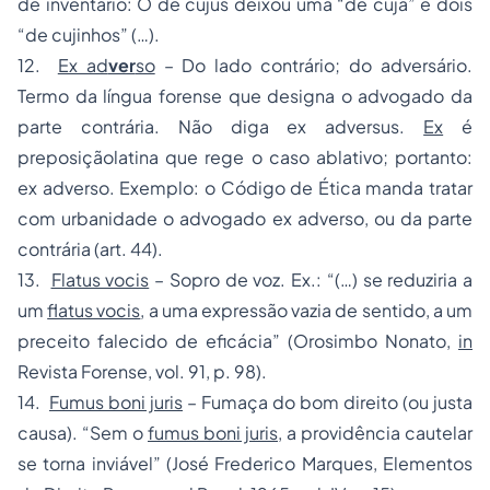
de inventário: O de cujus deixou uma “de cuja” e dois
“de cujinhos” (…).
12.
Ex ad
ver
so
– Do lado contrário; do adversário.
Termo da língua forense que designa o advogado da
parte contrária. Não diga ex adversus.
Ex
é
preposiçãolatina que rege o caso ablativo; portanto:
ex adverso. Exemplo: o Código de Ética manda tratar
com urbanidade o advogado ex adverso, ou da parte
contrária (art. 44).
13.
Flatus vocis
– Sopro de voz. Ex.: “(…) se reduziria a
um
flatus vocis
, a uma expressão vazia de sentido, a um
preceito falecido de eficácia” (Orosimbo Nonato,
in
Revista Forense, vol. 91, p. 98).
14.
Fumus boni juris
– Fumaça do bom direito (ou justa
causa). “Sem o
fumus boni juris
, a providência cautelar
se torna inviável” (José Frederico Marques, Elementos