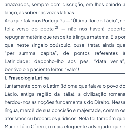
arrazoados, sempre com discrição, em lhes caindo a
lanço, as soberbas vozes latinas.
Aos que falamos Português — “Última flor do Lácio”, no
[2]
feliz verso do poeta
— não nos haverá decerto
repugnar matéria que respeite à língua materna. Eis por
que, neste singelo opúsculo, ousei tratar, ainda que
“per summa capita”, de pontos referentes à
Latinidade; deponho-lho aos pés, “data venia”,
benévolo e paciente leitor. “Vale”!
I.
Fraseologia Latina
Juntamente com o Latim (idioma que falava o povo do
Lácio, antiga região da Itália), a civilização romana
herdou-nos as noções fundamentais do Direito. Nessa
língua, mercê de sua concisão e majestade, correm os
aforismos ou brocardos jurídicos. Nela foi também que
Marco Túlio Cícero, o mais eloquente advogado que o