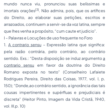
mundo nunca viu, pronunciou suas belíssimas e
[3]
imortais orações
. Não admira, pois, que os artífices
do Direito, ao elaborar suas petições, escritos e
arrazoados, continuem a servir-se da voz latina, sempre
que lhes venha a propósito, “cum caute et judicio”.
I – Palavras e Locuções de uso frequente no Foro
1.
A contrario sensu
– Expressão latina que significa:
pela razão contrária, pelo contrário, ao contrário
sentido. Exs.: “Desta disposição se induz argumento
a
contrario sensu
em favor da doutrina do Direito
Romano exposta no texto” (Conselheiro Lafaiete
Rodrigues Pereira, Direito das Coisas, 1977, vol. I, p.
150); “Donde,ao contrário sentido, a ignorância das tais
cousas impertinentes e supérfluas e prejudiciais é
discreta” (Heitor Pinto, Imagem da Vida Cristã, 1940,
vol. III,p. 10)