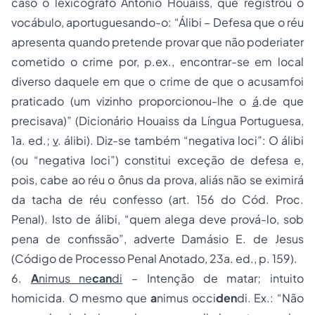
caso o lexicógrafo Antônio Houaiss, que registrou o
vocábulo, aportuguesando-o: “Álibi – Defesa que o réu
apresenta quando pretende provar que não poderiater
cometido o crime por, p.ex., encontrar-se em local
diverso daquele em que o crime de que o acusamfoi
praticado (um vizinho proporcionou-lhe o
á
.de que
precisava)” (Dicionário Houaiss da Língua Portuguesa,
1a. ed.;
v
. álibi). Diz-se também “negativa loci”: O álibi
(ou “negativa loci”) constitui exceção de defesa e,
pois, cabe ao réu o ônus da prova, aliás não se eximirá
da tacha de réu confesso (art. 156 do Cód. Proc.
Penal). Isto de álibi, “quem alega deve prová-lo, sob
pena de confissão”, adverte Damásio E. de Jesus
(Código de Processo Penal Anotado, 23a. ed., p. 159).
6.
A
nimus ne
can
di
– Intenção de matar; intuito
homicida. O mesmo que
a
nimus occi
den
di. Ex.: “Não