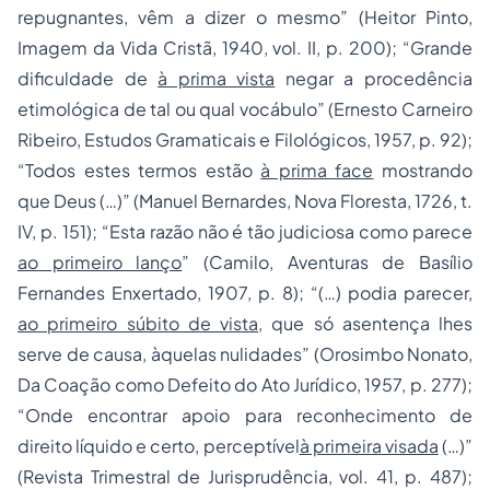
repugnantes, vêm a dizer o mesmo” (Heitor Pinto,
Imagem da Vida Cristã, 1940, vol. II, p. 200); “Grande
dificuldade de
à prima vista
negar a procedência
etimológica de tal ou qual vocábulo” (Ernesto Carneiro
Ribeiro, Estudos Gramaticais e Filológicos, 1957, p. 92);
“Todos estes termos estão
à prima face
mostrando
que Deus (…)” (Manuel Bernardes, Nova Floresta, 1726, t.
IV, p. 151); “Esta razão não é tão judiciosa como parece
ao primeiro lanço
” (Camilo, Aventuras de Basílio
Fernandes Enxertado, 1907, p. 8); “(…) podia parecer,
ao primeiro súbito de vista
, que só asentença lhes
serve de causa, àquelas nulidades” (Orosimbo Nonato,
Da Coação como Defeito do Ato Jurídico, 1957, p. 277);
“Onde encontrar apoio para reconhecimento de
direito líquido e certo, perceptível
à primeira visada
(…)”
(Revista Trimestral de Jurisprudência, vol. 41, p. 487);