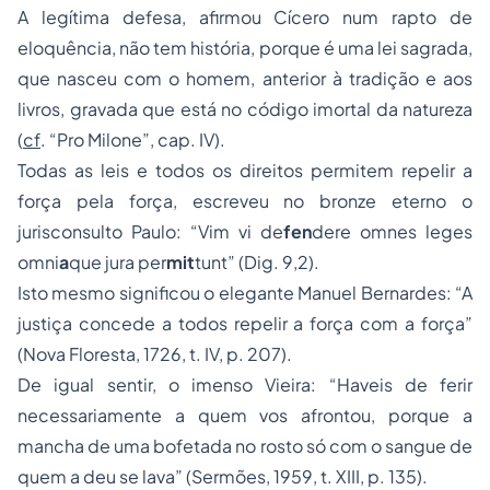
A legítima defesa, afirmou Cícero num rapto de
eloquência, não tem história, porque é uma lei sagrada,
que nasceu com o homem, anterior à tradição e aos
livros, gravada que está no código imortal da natureza
(
cf
. “Pro Milone”, cap. IV).
Todas as leis e todos os direitos permitem repelir a
força pela força, escreveu no bronze eterno o
jurisconsulto Paulo: “Vim vi de
fen
dere omnes leges
omni
a
que jura per
mit
tunt” (Dig. 9,2).
Isto mesmo significou o elegante Manuel Bernardes: “A
justiça concede a todos repelir a força com a força”
(Nova Floresta, 1726, t. IV, p. 207).
De igual sentir, o imenso Vieira: “Haveis de ferir
necessariamente a quem vos afrontou, porque a
mancha de uma bofetada no rosto só com o sangue de
quem a deu se lava” (Sermões, 1959, t. XIII, p. 135).