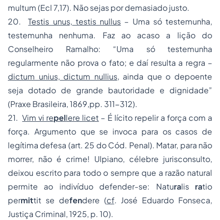
multum (Ecl 7,17). Não sejas por demasiado justo.
20.
Testis unus, testis nullus
– Uma só testemunha,
testemunha nenhuma. Faz ao acaso a lição do
Conselheiro Ramalho: “Uma só testemunha
regularmente não prova o fato; e daí resulta a regra –
dictum unius, dictum nullius
, ainda que o depoente
seja dotado de grande bautoridade e dignidade”
(Praxe Brasileira, 1869,pp. 311-312).
21.
Vim vi re
pel
lere licet
– É lícito repelir a força com a
força. Argumento que se invoca para os casos de
legítima defesa (art. 25 do Cód. Penal). Matar, para não
morrer, não é crime! Ulpiano, célebre jurisconsulto,
deixou escrito para todo o sempre que a razão natural
permite ao indivíduo defender-se: Natu
ra
lis
ra
tio
per
mit
tit se de
fen
dere (
cf
. José Eduardo Fonseca,
Justiça Criminal, 1925, p. 10).