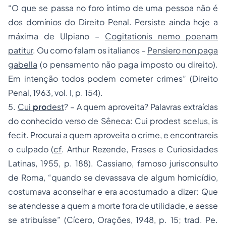
“O que se passa no foro íntimo de uma pessoa não é
dos domínios do Direito Penal. Persiste ainda hoje a
máxima de Ulpiano –
Cogitationis nemo poenam
patitur
. Ou como falam os italianos –
Pensiero non paga
gabella
(o pensamento não paga imposto ou direito).
Em intenção todos podem cometer crimes” (Direito
Penal, 1963, vol. I, p. 154).
5.
Cui
pro
dest
? – A quem aproveita? Palavras extraídas
do conhecido verso de Sêneca: Cui prodest scelus, is
fecit. Procurai a quem aproveita o crime, e encontrareis
o culpado (
cf
. Arthur Rezende, Frases e Curiosidades
Latinas, 1955, p. 188). Cassiano, famoso jurisconsulto
de Roma, “quando se devassava de algum homicídio,
costumava aconselhar e era acostumado a dizer: Que
se atendesse a quem a morte fora de utilidade, e aesse
se atribuísse” (Cícero, Orações, 1948, p. 15; trad. Pe.