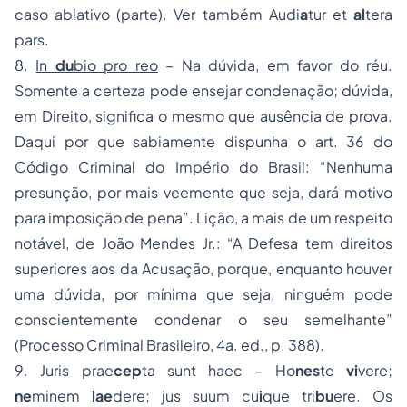
caso ablativo (parte). Ver também Audi
a
tur et
al
tera
pars.
8.
In
du
bio pro reo
– Na dúvida, em favor do réu.
Somente a certeza pode ensejar condenação; dúvida,
em Direito, significa o mesmo que ausência de prova.
Daqui por que sabiamente dispunha o art. 36 do
Código Criminal do Império do Brasil: “Nenhuma
presunção, por mais veemente que seja, dará motivo
para imposição de pena”. Lição, a mais de um respeito
notável, de João Mendes Jr.: “A Defesa tem direitos
superiores aos da Acusação, porque, enquanto houver
uma dúvida, por mínima que seja, ninguém pode
conscientemente condenar o seu semelhante”
(Processo Criminal Brasileiro, 4a. ed., p. 388).
9. Juris prae
cep
ta sunt haec – Ho
nes
te
vi
vere;
ne
minem
lae
dere; jus suum cu
i
que tri
bu
ere. Os