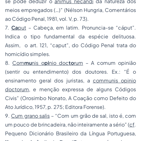
se pode deduzir o
animus necandi
da natureza dos
meios empregados (…)” (Nélson Hungria, Comentários
ao Código Penal, 1981, vol. V, p. 73).
7.
Ca
put
– Cabeça, em latim. Pronuncia-se “cáput”.
Indica o tipo fundamental da espécie delituosa.
Assim, o art. 121, “caput”, do Código Penal trata do
homicídio simples.
8.
Com
mu
nis o
pi
nio doc
to
rum
– A comum opinião
(sentir ou entendimento) dos doutores. Ex.: “É o
ensinamento geral dos juristas, a
communis opinio
doctorum
, e menção expressa de alguns Códigos
Civis” (Orosimbo Nonato, A Coação como Defeito do
Ato Jurídico, 1957, p. 275; Editora Forense).
9.
Cum grano salis
– “Com um grão de sal, isto é, com
um pouco de brincadeira, não inteiramente a sério” (
cf
.
Pequeno Dicionário Brasileiro da Língua Portuguesa,