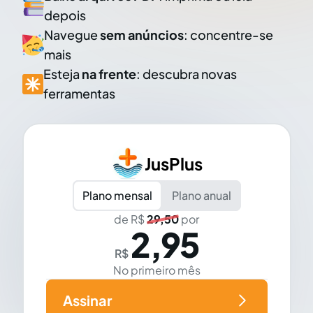
depois
Navegue
sem anúncios
: concentre-se
mais
Esteja
na frente
: descubra novas
ferramentas
JusPlus
Plano mensal
Plano anual
de R$
29,50
por
2,95
R$
No primeiro mês
Assinar