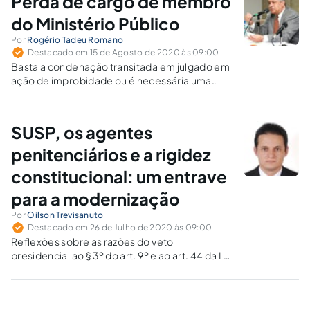
Perda de cargo de membro
Regime Geral de Previdência Social (RGPS).
do Ministério Público
Por
Rogério Tadeu Romano
Destacado em 15 de Agosto de 2020 às 09:00
Basta a condenação transitada em julgado em
ação de improbidade ou é necessária uma
ação própria para afastar o membro do
Ministério Público de suas funções?
SUSP, os agentes
penitenciários e a rigidez
constitucional: um entrave
para a modernização
Por
Oilson Trevisanuto
Destacado em 26 de Julho de 2020 às 09:00
Reflexões sobre as razões do veto
presidencial ao § 3º do art. 9º e ao art. 44 da Lei
13.675/2018, que cria o Sistema Único de
Segurança Pública (SUSP) e a Política Nacional
de Segurança Pública e Defesa Social