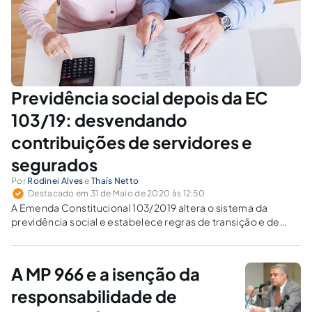
Previdência social depois da EC
103/19: desvendando
contribuições de servidores e
segurados
Por
Rodinei Alves
e
Thaís Netto
Destacado em 31 de Maio de 2020 às 12:50
A Emenda Constitucional 103/2019 altera o sistema da
previdência social e estabelece regras de transição e de
disposições transitórias. Se você ainda tem dúvidas, hora de
saná-las.
A MP 966 e a isenção da
responsabilidade de