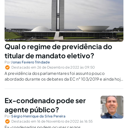
Qual o regime de previdência do
titular de mandato eletivo?
Por
Jonas Faviero Trindade
Destacado em 26 de Dezembro de 2022 às 09:50
A previdência dos parlamentares foi assunto pouco
abordado durante os debates da EC n° 103/2019 e ainda hoje
não tem recebido atenção da doutrina.
Ex-condenado pode ser
agente público?
Por
Sérgio Henrique da Silva Pereira
Destacado em 16 de Novembro de 2022 às 16:55
Ex-condenados podem ocupar cargos