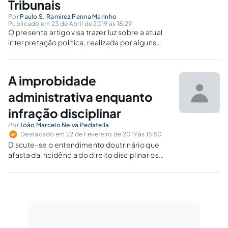
Tribunais
Por
Paulo S. Ramirez Penna Marinho
Publicado em 23 de Abril de 2019 às 18:29
O presente artigo visa trazer luz sobre a atual
interpretação política, realizada por alguns
tribunais do país,em detrimento do direito
constitucional,em relação as carreiras regidas
pelo regime estatutário.
A improbidade
administrativa enquanto
infração disciplinar
Por
João Marcelo Neiva Pedatella
Destacado em 22 de Fevereiro de 2019 às 15:50
Discute-se o entendimento doutrinário que
afasta da incidência do direito disciplinar os
atos de improbidade administrativa praticados
a título de culpa (art. 10, da Lei 8.429/92).