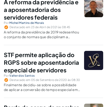
A reforma da previdência e
a aposentadoria dos
servidores federais
Por
Michel Martins de Morais
Destacado em 23 de Abril de 2021 às 08:45
A reforma da previdência de 2019 redesenhou
o conjunto de normas que disciplinam a
previdência dos servidores federais,
conferindo ao benefício de aposentadoria
roupagem inteiramente nova.
STF permite aplicação do
RGPS sobre aposentadoria
especial de servidores
Por
Valter dos Santos
Destacado em 05 de Setembro de 2020 às 08:30
Finalmente decidiu-se sobre a possibilidade
de aplicar a conversão do tempo especial em
comum, mediante contagem diferenciada, a
fim de aumentar a contagem de tempo do
servidor público, assim como é feito no