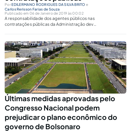
Por
EDILERMANO RODRIGUES DA SILVA BRITO
e
Carlos Rerisson Farias de Souza
Publicado em 06 de Janeiro de 2019 às 00:02
A responsabilidade dos agentes públicos nas
contratações públicas da Administração deve
se pautar em condutas que exigem além da
observância da lei, uma postura pautada de
ética e boa-fé.
Últimas medidas aprovadas pelo
Congresso Nacional podem
prejudicar o plano econômico do
governo de Bolsonaro