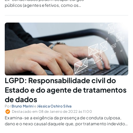
públicos (agentes efetivos, como os
aprovados em concursos públicos) e
exercerem funções públicas (agente
temporário, como na situação de função de
confiança)?
LGPD: Responsabilidade civil do
Estado e do agente de tratamentos
de dados
Por
Bruno Marini
e
Jéssica Oshiro Silva
Destacado em 08 de Janeiro de 2022 às 11:00
Examina-se a exigência da presença de conduta culposa,
dano e o nexo causal daquele que, por tratamento indevido
de dados, gera danos ao seu titular.