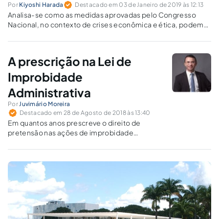
Por
Kiyoshi Harada
Destacado em 03 de Janeiro de 2019 às 12:13
Analisa-se como as medidas aprovadas pelo Congresso
Nacional, no contexto de crises econômica e ética, podem
alterar os rumos do governo que se inicia agora.
A prescrição na Lei de
Improbidade
Administrativa
Por
Juvimário Moreira
Destacado em 28 de Agosto de 2018 às 13:40
Em quantos anos prescreve o direito de
pretensão nas ações de improbidade
administrativa contra agentes políticos,
particulares e servidores públicos? Conta-se o
prazo de qual data?