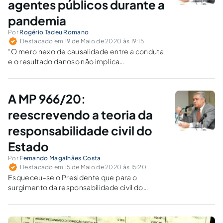
agentes públicos durante a
pandemia
Por
Rogério Tadeu Romano
Destacado em 19 de Maio de 2020 às 19:15
“O mero nexo de causalidade entre a conduta
e o resultado danoso não implica
responsabilização do agente público”, diz a MP
966. É necessário que se reflita sobre isso.
A MP 966/20:
reescrevendo a teoria da
responsabilidade civil do
Estado
Por
Fernando Magalhães Costa
Destacado em 15 de Maio de 2020 às 15:20
Esqueceu-se o Presidente que para o
surgimento da responsabilidade civil do
Estado, basta a demonstração da existência
do ato estatal (ação ou omissão), do dano e do
nexo causal entre eles.