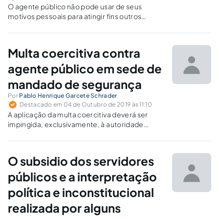
O agente público não pode usar de seus
motivos pessoais para atingir fins outros
através de um ato administrativo.
Multa coercitiva contra
agente público em sede de
mandado de segurança
Por
Pablo Henrique Garcete Schrader
Destacado em 04 de Outubro de 2019 às 11:10
A aplicação da multa coercitiva deverá ser
impingida, exclusivamente, à autoridade
coatora que se mostrar renitente, desidiosa
ou recalcitrante no cumprimento de
determinação judicial.
O subsidio dos servidores
públicos e a interpretação
política e inconstitucional
realizada por alguns