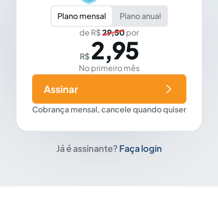
Plano mensal
Plano anual
de R$
29,50
por
2,95
R$
No primeiro mês
Assinar
Cobrança mensal, cancele quando quiser
Já é assinante?
Faça login