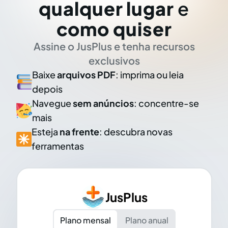
qualquer lugar
e
como quiser
Assine o JusPlus e tenha recursos
exclusivos
Baixe
arquivos PDF
: imprima ou leia
depois
Navegue
sem anúncios
: concentre-se
mais
Esteja
na frente
: descubra novas
ferramentas
JusPlus
Plano mensal
Plano anual