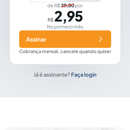
de R$
29,50
por
2,95
R$
No primeiro mês
Assinar
Cobrança mensal, cancele quando quiser
Já é assinante?
Faça login