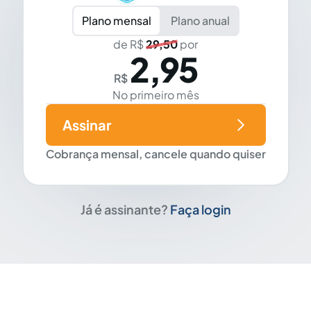
Plano mensal
Plano anual
de R$
29,50
por
2,95
R$
No primeiro mês
Assinar
Cobrança mensal, cancele quando quiser
Já é assinante?
Faça login