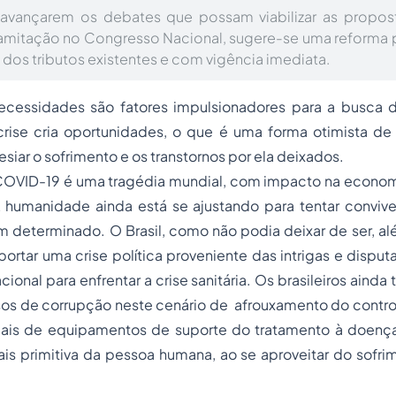
avançarem os debates que possam viabilizar as propos
tramitação no Congresso Nacional, sugere-se uma reforma
 dos tributos existentes e com vigência imediata.
necessidades são fatores impulsionadores para a busca 
rise cria oportunidades, o que é uma forma otimista d
esiar o sofrimento e os transtornos por ela deixados.
OVID-19 é uma tragédia mundial, com impacto na economia
A humanidade ainda está se ajustando para tentar conviv
m determinado. O Brasil, como não podia deixar de ser, a
portar uma crise política proveniente das intrigas e dispu
cional para enfrentar a crise sanitária. Os brasileiros ain
s de corrupção neste cenário de afrouxamento do controle
iais de equipamentos de suporte do tratamento à doenç
s primitiva da pessoa humana, ao se aproveitar do sofrim
.