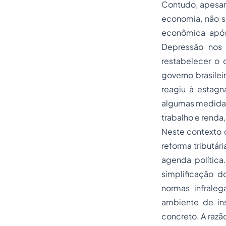
Contudo, apesar 
economia, não s
econômica após
Depressão nos 
restabelecer o 
governo brasilei
reagiu à estag
algumas medidas 
trabalho e renda
Neste contexto 
reforma tributár
agenda política
simplificação d
normas infralega
ambiente de ins
concreto. A razão