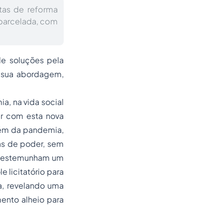
tas de reforma
 parcelada, com
de soluções pela
e sua abordagem,
, na vida social
er com esta nova
lém da pandemia,
tas de poder, sem
da testemunham um
 licitatório para
a, revelando uma
ento alheio para