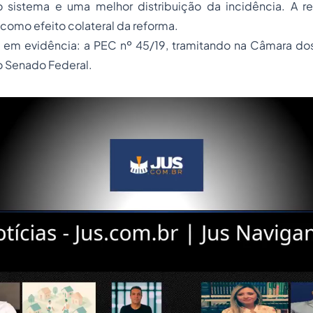
o sistema e uma melhor distribuição da incidência. A 
como efeito colateral da reforma.
s em evidência: a PEC nº 45/19, tramitando na Câmara do
o Senado Federal.