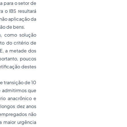
ia para o setor de
a o IBS resultará
 não aplicação da
ção de bens.
s, como solução
to do critério de
GE, a metade dos
portanto, poucos
ntificação destes
 transição de 10
Se admitirmos que
rio anacrônico e
 longos dez anos
esempregados não
a maior urgência