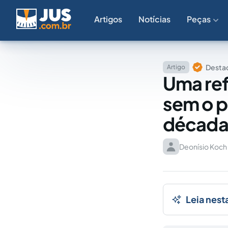
Artigos
Notícias
Peças
Destaq
Artigo
Uma ref
sem o p
décad
Deonísio Koch
Leia nest