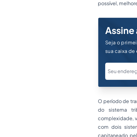
possível, melho
Assine 
Seja o prime
sua caixa de
O período de tr
do sistema tr
complexidade, vi
com dois siste
capitaneado pel