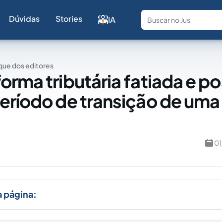
Dúvidas
Stories
IA
Fale com a
ue dos editores
orma tributária fatiada e po
eríodo de transição de uma
a
01
a página: