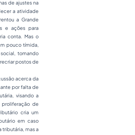
has de ajustes na
ecer a atividade
rentou a Grande
s e ações para
ria conta. Mas o
 um pouco tímida,
social, tomando
ecriar postos de
cussão acerca da
ante por falta de
tária, visando a
 proliferação de
ibutário cria um
ibutário em caso
 tributária, mas a