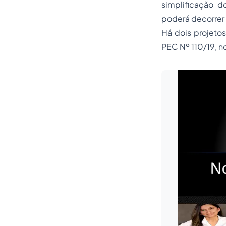
simplificação d
poderá decorrer 
Há dois projeto
PEC Nº 110/19, n