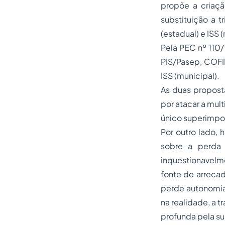
propõe a criaçã
substituição a t
(estadual) e ISS 
Pela PEC nº 110/1
PIS/Pasep, COFIN
ISS (municipal).
As duas propost
por atacar a mult
único superimpos
Por outro lado, 
sobre a perda 
inquestionavelm
fonte de arreca
perde autonomia 
na realidade, a 
profunda pela su