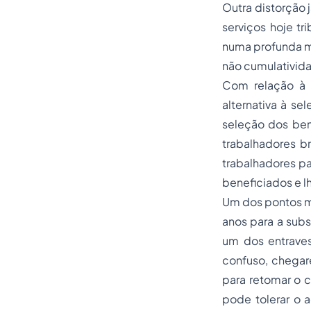
Outra distorção j
serviços hoje tr
numa profunda ma
não cumulativid
Com relação à 
alternativa à se
seleção dos ben
trabalhadores b
trabalhadores pa
beneficiados e l
Um dos pontos ma
anos para a subs
um dos entraves
confuso, chegar
para retomar o 
pode tolerar o 