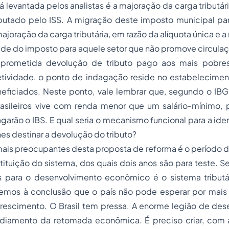
á levantada pelos analistas é a majoração da carga tributár
ibutado pelo ISS. A migração deste imposto municipal par
joração da carga tributária, em razão da alíquota única e a
ade do imposto para aquele setor que não promove circula
prometida devolução de tributo pago aos mais pobre
letividade, o ponto de indagação reside no estabelecimen
eficiados. Neste ponto, vale lembrar que, segundo o IB
rasileiros vive com renda menor que um salário-mínimo, 
garão o IBS. E qual seria o mecanismo funcional para a ide
hes destinar a devolução do tributo?
is preocupantes desta proposta de reforma é o período de
tituição do sistema, dos quais dois anos são para teste. 
 para o desenvolvimento econômico é o sistema tributá
emos à conclusão que o país não pode esperar por mais
crescimento. O Brasil tem pressa. A enorme legião de d
adiamento da retomada econômica. É preciso criar, com 