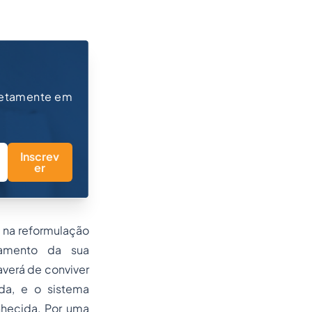
retamente em
Inscrev
er
 na reformulação
damento da sua
averá de conviver
da, e o sistema
nhecida. Por uma