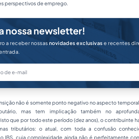
res perspectivos de emprego.
a nossa newsletter!
iro a receber nossas
novidades exclusivas
e recentes di
 entrada.
ansição não é somente ponto negativo no aspecto temporal
ibutário, mas tem implicação também no aprofun
sto que por todo este período (dez anos), o contribuinte h
mas tributários: o atual, com toda a confusão conheci
o IBS, cuja complexidade ainda não é perfeitamente co