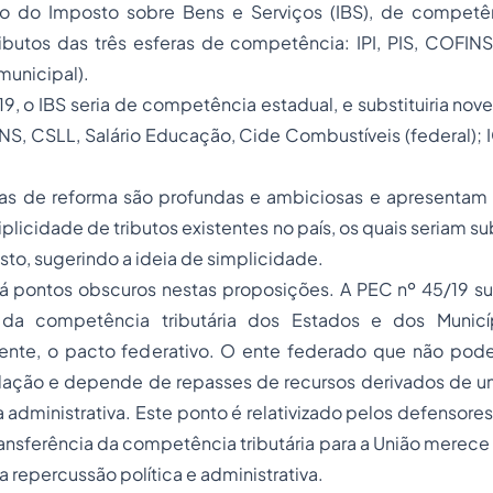
o do Imposto sobre Bens e Serviços (IBS), de competê
ributos das três esferas de competência: IPI, PIS, COFIN
(municipal).
9, o IBS seria de competência estadual, e substituiria nove t
S, CSLL, Salário Educação, Cide Combustíveis (federal); 
as de reforma são profundas e ambiciosas e apresentam 
iplicidade de tributos existentes no país, os quais seriam s
to, sugerindo a ideia de simplicidade.
há pontos obscuros nestas proposições. A PEC nº 45/19 su
da competência tributária dos Estados e dos Municíp
ente, o pacto federativo. O ente federado que não pode
dação e depende de repasses de recursos derivados de um 
administrativa. Este ponto é relativizado pelos defensores
transferência da competência tributária para a União merece
a repercussão política e administrativa.