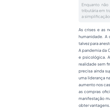
Enquanto não 
tributária em 
a simplificação
As crises e as 
humanidade. A c
talvez para anest
A pandemia da C
e psicológica. 
realidade sem fi
precisa ainda su
uma liderança na
aumento nos caso
as compras ofic
manifestação mai
obter vantagens