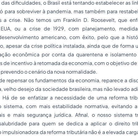
das dificuldades, o Brasil está tentando estabelecer as lin
ó para sobreviver à pandemia, mas também para restabel
 a crise. Não temos um Franklin D. Roosevelt, que enf
EUA, ou a crise de 1929, com planejamento, medida
desenvolvimento americano, com êxito, pelo que a histó
ro, apesar da crise política instalada, ainda que de forma
nação econômica por conta da quarentena e isolamento 
de incentivo à retomada da economia, com o objetivo de r
, prevendo o cenário da nova normalidade.
de repensar os fundamentos da economia, reparece a dis
ia, velho desejo da sociedade brasileira, mas não levado adi
. Há de se enfatizar a necessidade de uma reforma tribu
o sistema, com mais estabilidade normativa, evitando a
is e mais segurança jurídica. Afinal, o nosso sistema tr
alubridade para quem se dedica a aplicar o direito tr
 impulsionadora da reforma tributária não é a elevada carga