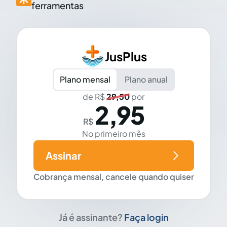
ferramentas
JusPlus
Plano mensal
Plano anual
de R$
29,50
por
2,95
R$
No primeiro mês
Assinar
Cobrança mensal, cancele quando quiser
Já é assinante?
Faça login