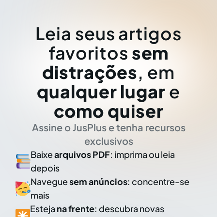
Leia seus artigos
favoritos
sem
distrações
, em
qualquer lugar
e
como quiser
Assine o JusPlus e tenha recursos
exclusivos
Baixe
arquivos PDF
: imprima ou leia
depois
Navegue
sem anúncios
: concentre-se
mais
Esteja
na frente
: descubra novas