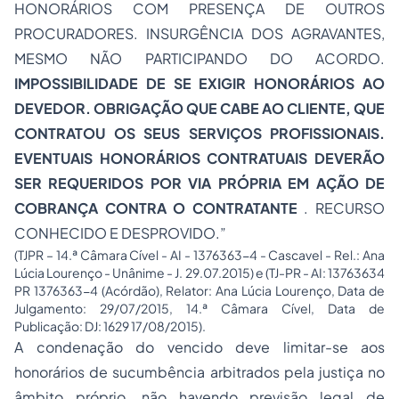
HONORÁRIOS COM PRESENÇA DE OUTROS
PROCURADORES. INSURGÊNCIA DOS AGRAVANTES,
MESMO NÃO PARTICIPANDO DO ACORDO.
IMPOSSIBILIDADE DE SE EXIGIR HONORÁRIOS AO
DEVEDOR. OBRIGAÇÃO QUE CABE AO CLIENTE, QUE
CONTRATOU OS SEUS SERVIÇOS PROFISSIONAIS.
EVENTUAIS HONORÁRIOS CONTRATUAIS DEVERÃO
SER REQUERIDOS POR VIA PRÓPRIA EM AÇÃO DE
COBRANÇA CONTRA O CONTRATANTE
. RECURSO
CONHECIDO E DESPROVIDO.”
(TJPR – 14.ª Câmara Cível - AI - 1376363-4 - Cascavel - Rel.: Ana
Lúcia Lourenço - Unânime - J. 29.07.2015) e (TJ-PR - AI: 13763634
PR 1376363-4 (Acórdão), Relator: Ana Lúcia Lourenço, Data de
Julgamento: 29/07/2015, 14.ª Câmara Cível, Data de
Publicação: DJ: 1629 17/08/2015).
A condenação do vencido deve limitar-se aos
honorários de sucumbência arbitrados pela justiça no
âmbito próprio, não havendo previsão legal de