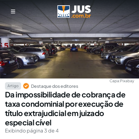
Capa:
Pixabay
Destaque dos editores
Artigo
Da impossibilidade de cobrança de
taxa condominial por execução de
título extrajudicial em juizado
especial cível
Exibindo página 3 de 4