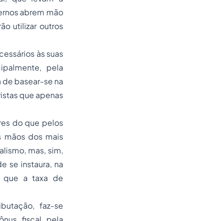
overnos abrem mão
o utilizar outros
cessários às suas
ipalmente, pela
a de basear-se na
aristas que apenas
res do que pelos
s mãos dos mais
alismo, mas, sim,
 se instaura, na
 que a taxa de
butação, faz-se
ônus fiscal pela