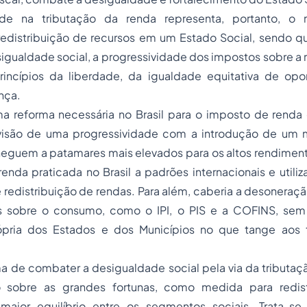
ade na tributação da renda representa, portanto, o 
redistribuição de recursos em um Estado Social, sendo 
igualdade social, a progressividade dos impostos sobre a
rincípios da liberdade, da igualdade equitativa de op
nça.
a reforma necessária no Brasil para o imposto de renda 
evisão de uma progressividade com a introdução de um 
heguem a patamares mais elevados para os altos rendimento
renda praticada no Brasil a padrões internacionais e utili
 redistribuição de rendas. Para além, caberia a desoneraçã
es sobre o consumo, como o IPI, o PIS e a COFINS, se
ópria dos Estados e dos Municípios no que tange aos t
ma de combater a desigualdade social pela via da tributaç
sobre as grandes fortunas, como medida para redistri
aior equilíbrio entre os segmentos sociais. Trata-se