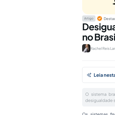
Destaq
Artigo
Desigua
no Brasi
Rachel Reis La
Leia nest
O sistema bra
desigualdade s
Os sistemas fis