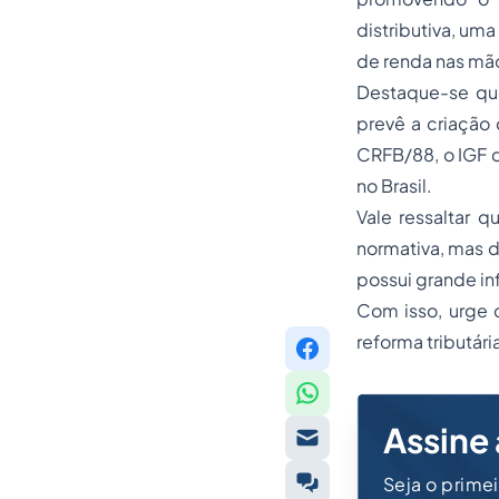
distributiva, um
de renda nas mã
Destaque-se que
prevê a criação 
CRFB/88, o IGF d
no Brasil.
Vale ressaltar q
normativa, mas d
possui grande in
Com isso, urge d
reforma tributári
Assine 
Seja o prime