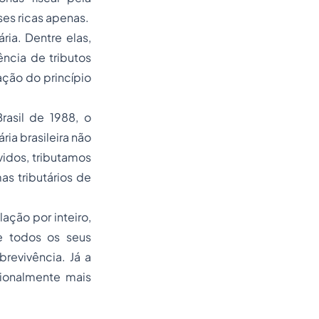
ses ricas apenas.
ria. Dentre elas,
ncia de tributos
ação do princípio
rasil de 1988, o
ia brasileira não
vidos, tributamos
s tributários de
ação por inteiro,
e todos os seus
revivência. Já a
cionalmente mais