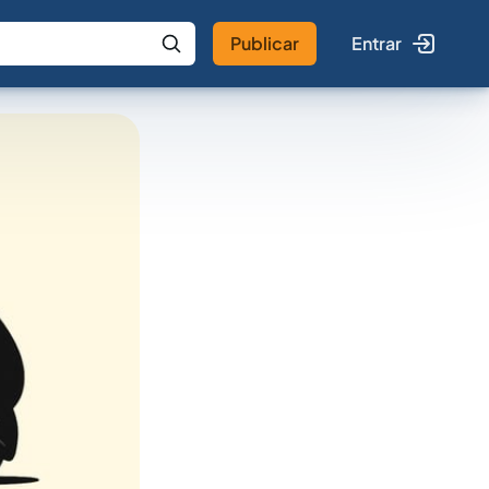
Publicar
Entrar
 IA
Buscar no Jus