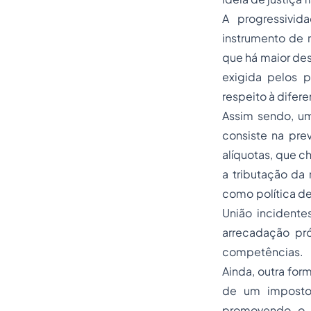
A progressivid
instrumento de 
que há maior des
exigida pelos p
respeito à difere
Assim sendo, um
consiste na pr
alíquotas, que c
a tributação da 
como política de
União incident
arrecadação pr
competências.
Ainda, outra for
de um imposto 
promovendo o m