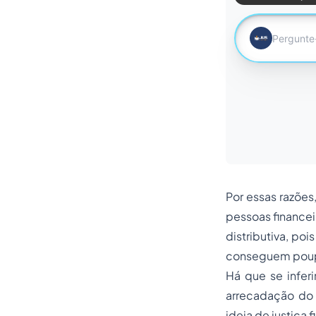
Por essas razões
pessoas financei
distributiva, po
conseguem poupar
Há que se infer
arrecadação do E
ideia de justiça