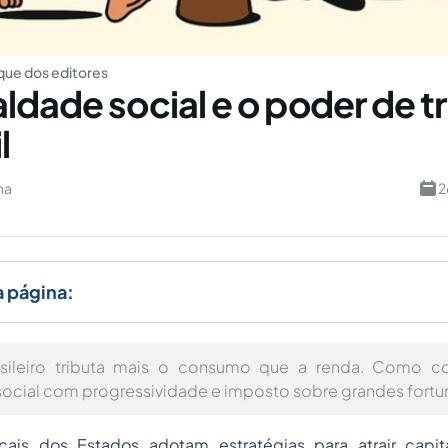
ue dos editores
ldade social e o poder de tr
l
na
2
a página:
sileiro tributa mais o consumo que a renda. Como corr
ocial com progressividade e imposto sobre grandes fortu
cais dos Estados adotam estratégias para atrair capi