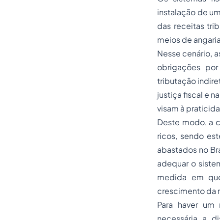
instalação de um
das receitas tri
meios de angaria
Nesse cenário, a
obrigações por
tributação indir
justiça fiscal e 
visam à praticid
Deste modo, a c
ricos, sendo e
abastados no Bra
adequar o sistem
medida em que 
crescimento da 
Para haver um 
necessária a di