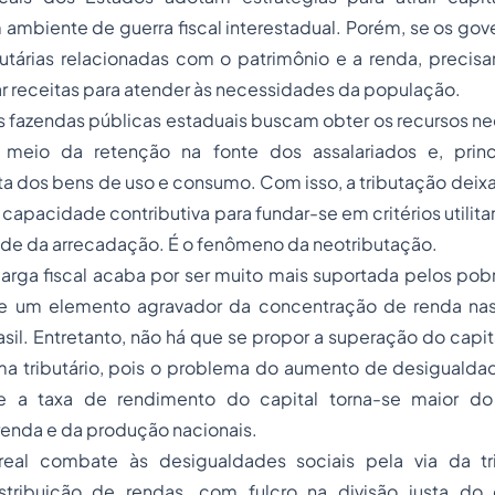
 ambiente de guerra fiscal interestadual. Porém, se os g
butárias relacionadas com o patrimônio e a renda, precisarã
r receitas para atender às necessidades da população.
s fazendas públicas estaduais buscam obter os recursos ne
 meio da retenção na fonte dos assalariados e, princ
eta dos bens de uso e consumo. Com isso, a tributação deix
na capacidade contributiva para fundar-se em critérios utilit
ade da arrecadação. É o fenômeno da neotributação.
arga fiscal acaba por ser muito mais suportada pelos pob
ste um elemento agravador da concentração de renda na
sil. Entretanto, não há que se propor a superação do capit
a tributário, pois o problema do aumento de desigualdade
a taxa de rendimento do capital torna-se maior do
renda e da produção nacionais.
real combate às desigualdades sociais pela via da tri
stribuição de rendas, com fulcro na divisão justa do 