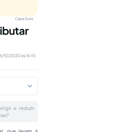
Capa:
Sora
ibutar
6/10/2020 às 16:10
igir e reduzir
nas?
tal, que levam à