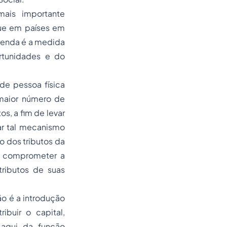
mais importante
que em países em
 renda é a medida
ortunidades e do
de pessoa física
maior número de
s, a fim de levar
zar tal mecanismo
o dos tributos da
m comprometer a
ributos de suas
ão é a introdução
buir o capital,
 aqui da função