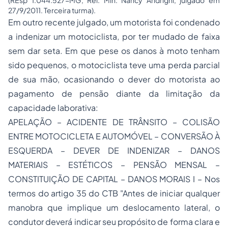
(REsp 1.044.527-MG, Rel. Min. Nancy Andrighi, julgado em
27/9/2011. Terceira turma).
Em outro recente julgado, um motorista foi condenado
a indenizar um motociclista, por ter mudado de faixa
sem dar seta. Em que pese os danos à moto tenham
sido pequenos, o motociclista teve uma perda parcial
de sua mão, ocasionando o dever do motorista ao
pagamento de pensão diante da limitação da
capacidade laborativa:
APELAÇÃO – ACIDENTE DE TRÂNSITO – COLISÃO
ENTRE MOTOCICLETA E AUTOMÓVEL – CONVERSÃO À
ESQUERDA – DEVER DE INDENIZAR – DANOS
MATERIAIS – ESTÉTICOS – PENSÃO MENSAL –
CONSTITUIÇÃO DE CAPITAL – DANOS MORAIS I – Nos
termos do artigo 35 do CTB "Antes de iniciar qualquer
manobra que implique um deslocamento lateral, o
condutor deverá indicar seu propósito de forma clara e