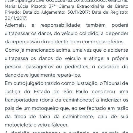
(TJSP; Apelação Cível 0030288-62.2013.8.26.0005; Relator (a):
Maria Lúcia Pizzotti; 37ª Câmara Extraordinária de Direito
Privado; Data do Julgamento: 30/11/2017; Data de Registro:
30/11/2017)
Ademais, a responsabilidade também poderá
ultrapassar os danos do veículo colidido, a depender
da repercussão do acidente, bem como seus efeitos.
Como já mencionado acima, uma vez que o acidente
ultrapassa os danos do veículo e atinge a própria
pessoa, passageiros ou pedestres, o causador do
dano deve igualmente repará-los.
Em outro julgado trazido como ilustração, o Tribunal de
Justiça do Estado de São Paulo condenou uma
transportadora (dona da caminhonete) a indenizar os
pais de um motoqueiro que, ao ser fechado em razão
da troca de faixa da caminhonete, caiu de sua
motocicleta e veio a falecer.
A decisão reconheceu a ausência de cautela do