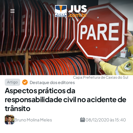
Capa:
Prefeitura de Caxias do Sul
Destaque dos editores
Artigo
Aspectos práticos da
responsabilidade civil no acidente de
trânsito
Bruno Molina Meles
08/12/2020 às 15:40