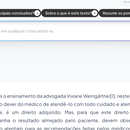
s o ensinamento da advogada Viviane Weingärtner[1], nestes 
, o dever do médico de atendê-lo com todo cuidado e aten
e, é um direito adquirido. Mas, para que este direito
enha o resultado almejado pelo paciente, devem obser
o atentam para as recomendações feitas pelos médicos;