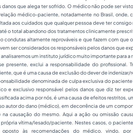
 danos que alega ter sofrido. O médico não pode ser vist
 relação médico-paciente, notadamente no Brasil, onde, 
oltada aos cuidados que qualquer pessoa deve ter consig
é o total abandono dos tratamentos clinicamente prescrit
o condutas altamente reprováveis e que fazem com que 
evem ser considerados os responsáveis pelos danos que e
nalisaremos um instituto jurídico muito importante para a
e presente, exclui a responsabilidade do profissional. T
iente, que é uma causa de exclusão do dever de indenizar/re
sponsabilidade denominada de culpa exclusiva do paciente
ico e exclusivo responsável pelos danos que diz ter exp
sificada acima por nós, é uma causa de efeitos restritos, 
so autor do dano (médico), em decorrência de um compor
te) na causação do mesmo. Aqui a ação ou omissão caus
 própria vítima/lesado/paciente. Nestes casos, o pacient
e oposto às recomendações do médico, vindo, por 