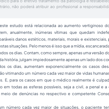
dico para o efetivo tratamento da patologia e restabele
rário, não poderá atribuir ao profissional a responsabil
este estudo está relacionada ao aumento vertiginoso d
em, anualmente, inúmeras vítimas que quedam indef
paráveis danos estéticos, materiais, morais e existenciais
stas situações. Pelo menos é isso que a mídia, escancara
 todos os dias. Contam, como sempre, apenas uma versão do
da história, julgam impiedosamente apenas um lado dos co
odos os dias, aumentam exponencialmente os casos des
ão vitimando um número cada vez maior de vidas humanas,
ros. E, para os casos em que o médico realmente é culpa
o em todas as esferas possíveis, seja a civil, a penal e a é
r meio de denúncias no respectivo e competente Conse
 um número cada vez maior de situações, o paciente te