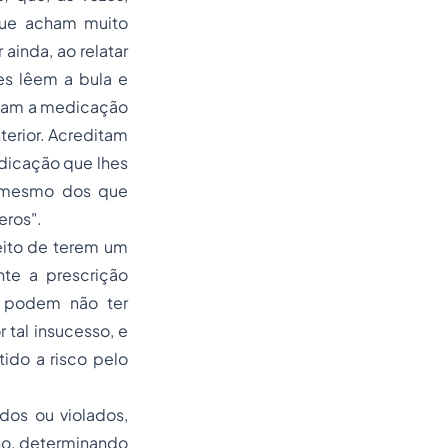
que acham muito
ainda, ao relatar
es lêem a bula e
ntam a medicação
terior. Acreditam
dicação que lhes
u mesmo dos que
eros".
eito de terem um
te a prescrição
 podem não ter
tal insucesso, e
ido a risco pelo
dos ou violados,
no, determinando