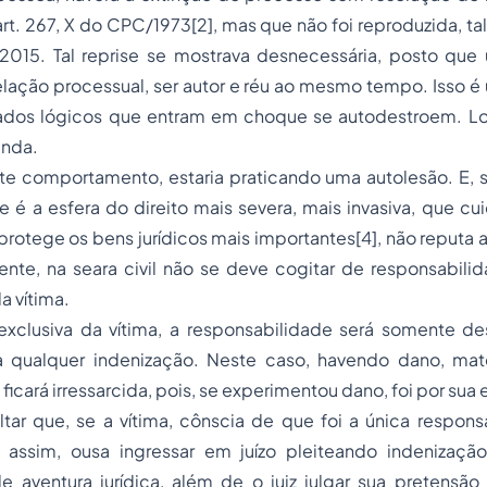
rt. 267, X do CPC/1973[2], mas que não foi reproduzida, tal 
015. Tal reprise se mostrava desnecessária, posto qu
lação processual, ser autor e réu ao mesmo tempo. Isso é
lados lógicos que entram em choque se autodestroem. Log
nda.
ste comportamento, estaria praticando uma autolesão. E
ue é a esfera do direito mais severa, mais invasiva, que c
protege os bens jurídicos mais importantes[4], não reputa
mente, na seara civil não se deve cogitar de responsabil
a vítima.
xclusiva da vítima, a responsabilidade será somente de
 qualquer indenização. Neste caso, havendo dano, mate
a ficará irressarcida, pois, se experimentou dano, foi por sua 
tar que, se a vítima, cônscia de que foi a única respons
assim, ousa ingressar em juízo pleiteando indenização
 aventura jurídica, além de o juiz julgar sua pretensã