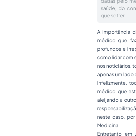
dadas pelo mé
saúde; do cont
que sofrer.
A importância d
médico que faz
profundos e irre
como lidar com e
nos noticiários,
apenas um lado 
Infelizmente, t
médico, que est
aleijando a out
responsabilizaçã
neste caso, po
Medicina.
Entretanto, em