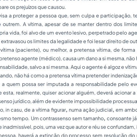
re os prejuízos que causou.
 visa a proteger a pessoa que, sem culpa e participação, t
e outrem. A vítima, apesar de se manter dentro dos limit
ria vida, foi alvo de um evento lesivo, perpetrado pelo ag
xtravasou os limites da legalidade e foi lesar direito de ou
 vítima (paciente), ou melhor, a pretensa vítima, de forma
pretenso agente (médico), causa um dano a si mesma, não 
onsabilidade, salvo a si mesma. Aqui o agente é algoz e víti
icando, não há como a pretensa vítima pretender indenizaçã
 a quem possa ser imputada a responsabilidade pelo eve
Se esta, realmente, quiser acionar alguém, deverá acionar 
senso jurídico, além de evidente impossibilidade processua
do,
in casu
, de a vítima figurar
,
numa ação judicial
,
em ambos
mesmo tempo. Um contrassenso sem tamanho
,
consoante já 
inadmissível, pois, uma vez que autor e réu se confundam, 
essoa, haverá a extinção do processo sem resolução do m