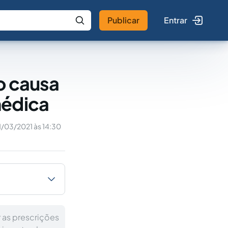
Publicar
Entrar
 IA
Buscar no Jus
o causa
médica
1/03/2021 às 14:30
 as prescrições