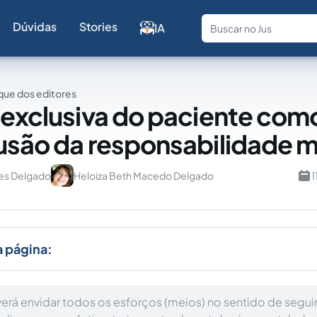
Dúvidas
Stories
IA
Fale com a
ue dos editores
 exclusiva do paciente com
usão da responsabilidade 
es Delgado
Heloiza Beth Macedo Delgado
1
a página:
erá envidar todos os esforços (meios) no sentido de seguir