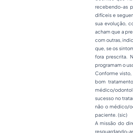
recebendo-as p
difíceis e segue
sua evolução, c
acham que a pre
com outras, indi
que, se os sint
fora prescrita
programam o uso 
Conforme visto,
bom tratamento
médico/odontol
sucesso no trat
não o médico/od
paciente. (sic)
A missão do dir
resguardando-as