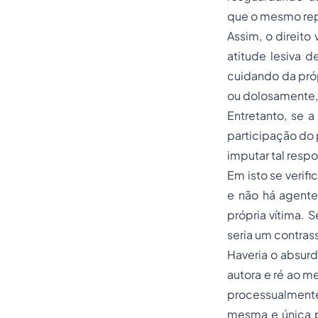
que o mesmo repa
Assim, o direito
atitude lesiva d
cuidando da próp
ou dolosamente, e
Entretanto, se a
participação do 
imputar tal resp
Em isto se verif
e não há agente
própria vítima. 
seria um contras
Haveria o absur
autora e ré ao 
processualmente 
mesma e única p