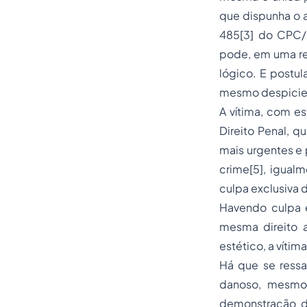
que dispunha o a
485[3] do CPC/2
pode, em uma re
lógico. E postu
mesmo despicie
A vítima, com e
Direito Penal, q
mais urgentes e 
crime[5], igual
culpa exclusiva d
Havendo culpa e
mesma direito a
estético, a vítim
Há que se ressal
danoso, mesmo 
demonstração de