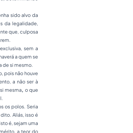
enha sido alvo da
es da legalidade,
ente que, culposa
trem.
 exclusiva, sem a
haverá a quem se
ma de si mesmo.
o, pois não houve
nto, a não ser à
a si mesma
,
o que
l.
 os polos. Seria
dito. Aliás, isso é
isto é, sejam uma
érito, a teor do