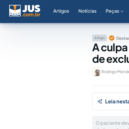
Artigos
Notícias
Peças
Destaq
Artigo
A culpa
de excl
Rodrigo Mend
Leia nest
O paciente dev