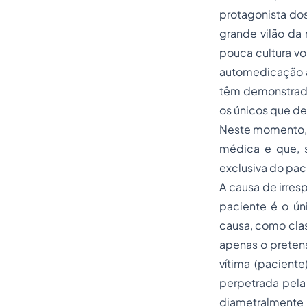
protagonista dos
grande vilão da
pouca cultura v
automedicação at
têm demonstrad
os únicos que d
Neste momento, a
médica e que, s
exclusiva do pac
A causa de irre
paciente é o ún
causa, como clas
apenas o preten
vítima (pacien
perpetrada pela
diametralment