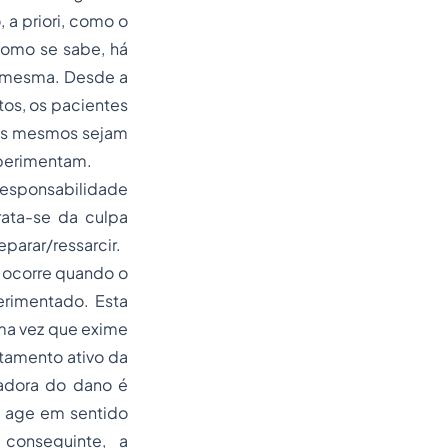
o,
a priori
, como o
como se sabe, há
o mesma. Desde a
os, os pacientes
os mesmos sejam
xperimentam.
 responsabilidade
rata-se da culpa
parar/ressarcir.
 ocorre quando o
erimentado. Esta
uma vez que exime
tamento ativo da
adora do dano é
e age em sentido
conseguinte, a