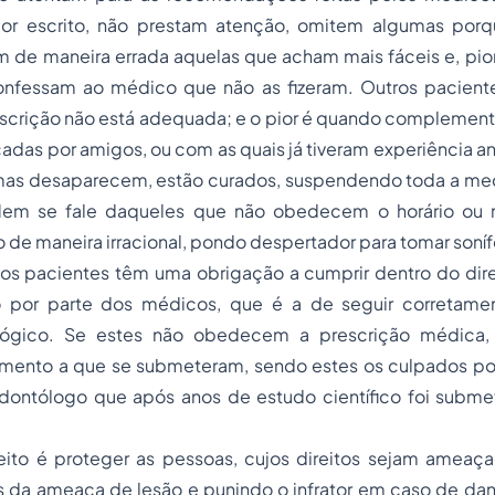
or escrito, não prestam atenção, omitem algumas por
m de maneira errada aquelas que acham mais fáceis e, pior 
onfessam ao médico que não as fizeram. Outros pacient
scrição não está adequada; e o pior é quando compleme
cadas por amigos, ou com as quais já tiveram experiência an
omas desaparecem, estão curados, suspendendo toda a me
. Nem se fale daqueles que não obedecem o horário o
de maneira irracional, pondo despertador para tomar soníf
 os pacientes têm uma obrigação a cumprir dentro do dir
 por parte dos médicos, que é a de seguir corretamen
ógico. Se estes não obedecem a prescrição médica,
amento a que se submeteram, sendo estes os culpados por 
ontólogo que após anos de estudo científico foi submet
eito é proteger as pessoas, cujos direitos sejam ameaça
 da ameaça de lesão e punindo o infrator em caso de da