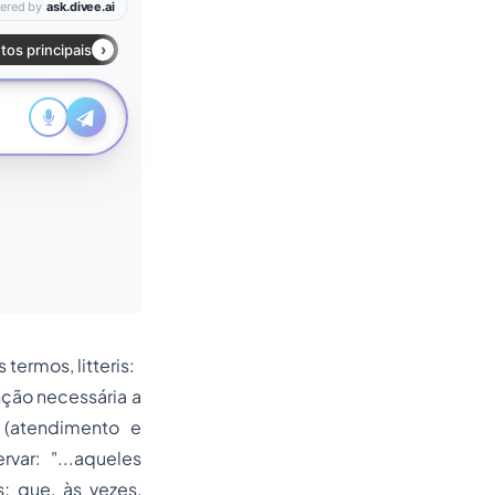
termos, litteris:
ção necessária a
 (atendimento e
var: "...aqueles
 que, às vezes,