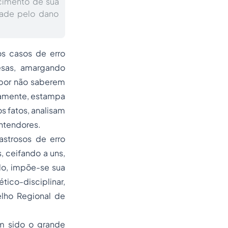
cimento de sua
idade pelo dano
os casos de erro
esas, amargando
, por não saberem
damente, estampa
s fatos, analisam
ntendores.
astrosos de erro
 ceifando a uns,
do, impõe-se sua
tico-disciplinar,
lho Regional de
m sido o grande