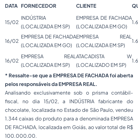
DATA
FORNECEDOR
CLIENTE
Q
INDÚSTRIA
EMPRESA DE FACHADA
15/02
1.
(LOCALIZADA EM SP)
(LOCALIZADA EM GO)
EMPRESA DE FACHADA
EMPRESA REAL
16/02
1.
(LOCALIZADA EM GO)
(LOCALIZADA EM SP)
EMPRESA REAL
ATACADISTA W
16/02
1.
(LOCALIZADA EM SP)
(LOCALIZADO EM SP)
* Ressalte-se que a EMPRESA DE FACHADA foi aberta
pelos responsáveis da EMPRESA REAL.
Analisando exclusivamente sob o prisma contábil-
fiscal, no dia 15/02, a INDÚSTRIA fabricante do
chocolate, localizada no Estado de São Paulo, vendeu
1.344 caixas do produto para a denominada EMPRESA
DE FACHADA, localizada em Goiás, ao valor total de R$
100.000,00.