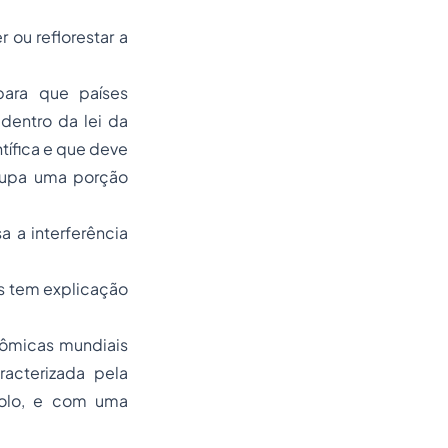
 ou reflorestar a
 para que países
dentro da lei da
tífica e que deve
ocupa uma porção
 a interferência
s tem explicação
nômicas mundiais
racterizada pela
bsolo, e com uma