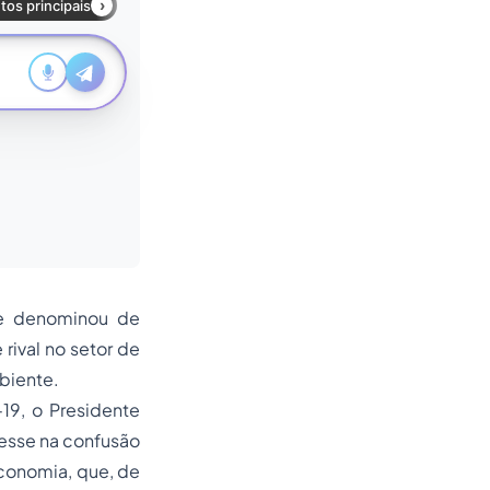
 se denominou de
rival no setor de
mbiente.
19, o Presidente
resse na confusão
economia, que, de