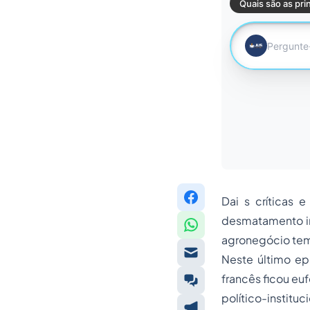
Dai s críticas 
desmatamento ind
agronegócio tem s
Neste último ep
francês ficou eu
político-institu