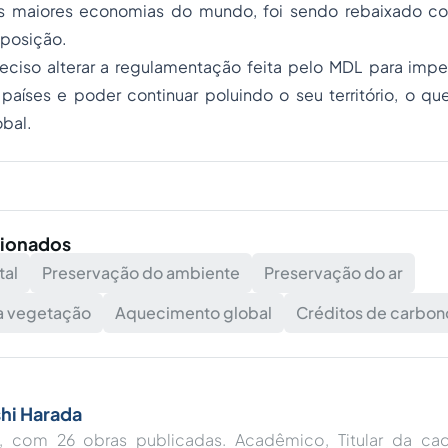
as maiores economias do mundo, foi sendo rebaixado c
 posição.
preciso alterar a regulamentação feita pelo MDL para imp
países e poder continuar poluindo o seu território, o q
bal.
cionados
tal
Preservação do ambiente
Preservação do ar
a vegetação
Aquecimento global
Créditos de carbon
hi Harada
ta, com 26 obras publicadas. Acadêmico, Titular da ca