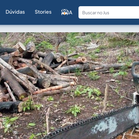
Dúvidas
Stories
IA
Fale com a