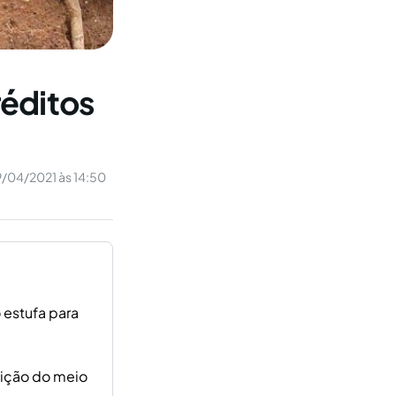
réditos
9/04/2021 às 14:50
 estufa para
uição do meio