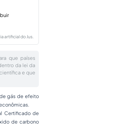
buir
artificial do Jus.
para que países
entro da lei da
ientífica e que
de gás de efeito
s econômicas.
al Certificado de
xido de carbono