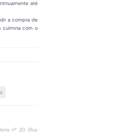
ontinuamente até
edir a compra de
ue culmina com o
o
deira nº 20 (Ruy