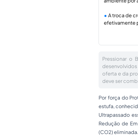
ambiente por 
A troca de c
efetivamente p
Pressionar o B
desenvolvidos 
oferta e da pr
deve ser comba
Por força do Pro
estufa, conhecid
Ultrapassado ess
Redução de Emi
(CO2) eliminada