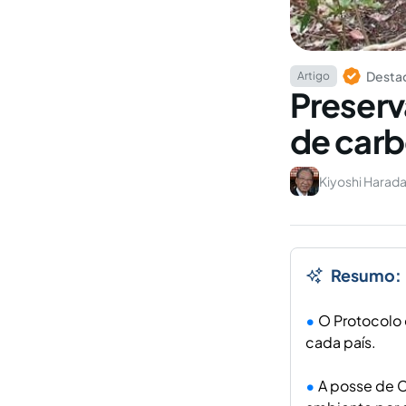
Destaq
Artigo
Preserv
de car
Kiyoshi Harad
Resumo:
O Protocolo 
cada país.
A posse de C