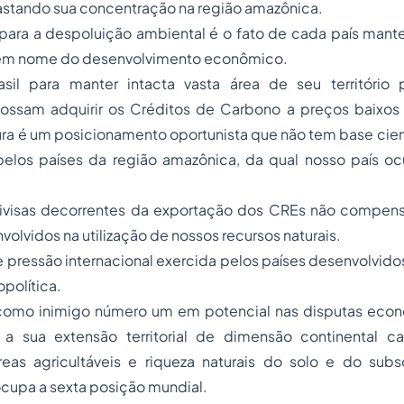
astando sua concentração na região amazônica.
para a despoluição ambiental é o fato de cada país manter
 em nome do desenvolvimento econômico.
asil para manter intacta vasta área de seu território
ossam adquirir os Créditos de Carbono a preços baixos 
ura é um posicionamento oportunista que não tem base cien
elos países da região amazônica, da qual nosso país 
ivisas decorrentes da exportação dos CREs não compensa
volvidos na utilização de nossos recursos naturais.
pressão internacional exercida pelos países desenvolvido
opolítica.
o como inimigo número um em potencial nas disputas eco
a sua extensão territorial de dimensão continental ca
reas agricultáveis e riqueza naturais do solo e do su
cupa a sexta posição mundial.