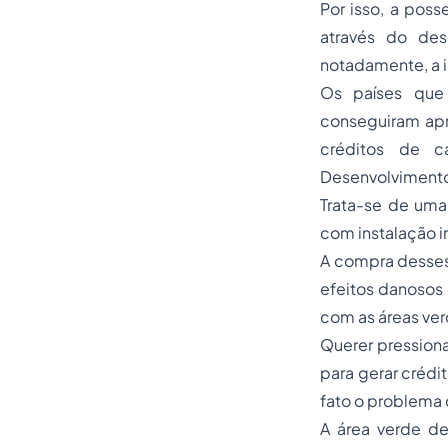
Por isso, a poss
através do des
notadamente, a i
Os países que
conseguiram apr
créditos de c
Desenvolvimento 
Trata-se de uma
com instalação i
A compra desses 
efeitos danosos 
com as áreas ver
Querer pressiona
para gerar crédi
fato o problema 
A área verde dev