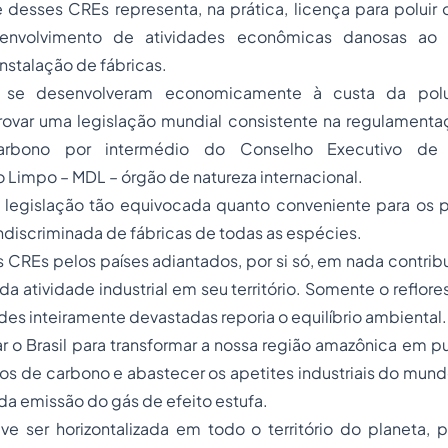
e desses CREs representa, na prática, licença para polui
envolvimento de atividades econômicas danosas ao 
nstalação de fábricas.
 se desenvolveram economicamente à custa da polu
ovar uma legislação mundial consistente na regulamenta
arbono por intermédio do Conselho Executivo d
Limpo – MDL – órgão de natureza internacional.
 legislação tão equivocada quanto conveniente para os p
ndiscriminada de fábricas de todas as espécies.
CREs pelos países adiantados, por si só, em nada contribu
da atividade industrial em seu território. Somente o reflor
des inteiramente devastadas reporia o equilíbrio ambiental.
r o Brasil para transformar a nossa região amazônica em 
tos de carbono e abastecer os apetites industriais do mund
da emissão do gás de efeito estufa.
e ser horizontalizada em todo o território do planeta, pr