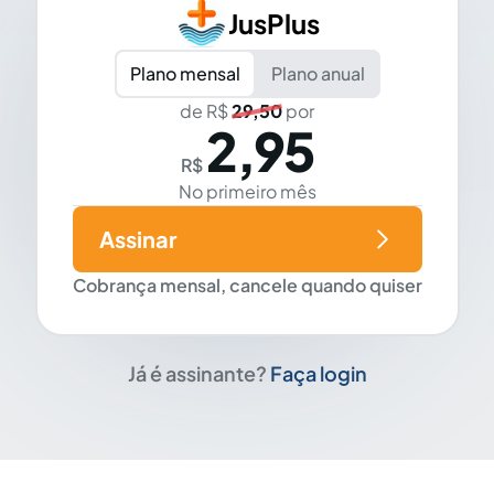
JusPlus
Plano mensal
Plano anual
de R$
29,50
por
2,95
R$
No primeiro mês
Assinar
Cobrança mensal, cancele quando quiser
Já é assinante?
Faça login