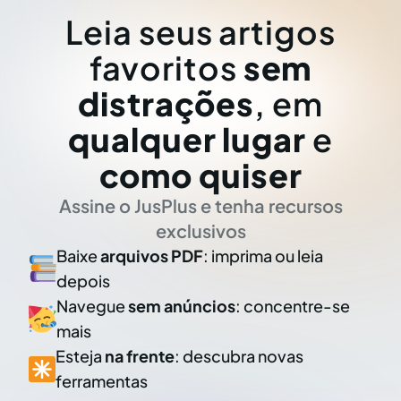
Leia seus artigos
favoritos
sem
distrações
, em
qualquer lugar
e
como quiser
Assine o JusPlus e tenha recursos
exclusivos
Baixe
arquivos PDF
: imprima ou leia
depois
Navegue
sem anúncios
: concentre-se
mais
Esteja
na frente
: descubra novas
ferramentas