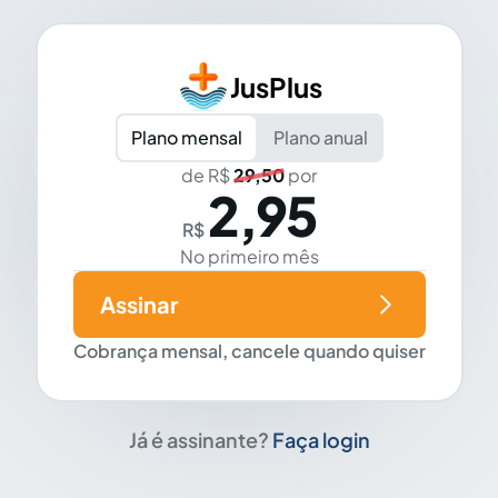
JusPlus
Plano mensal
Plano anual
de R$
29,50
por
2,95
R$
No primeiro mês
Assinar
Cobrança mensal, cancele quando quiser
Já é assinante?
Faça login