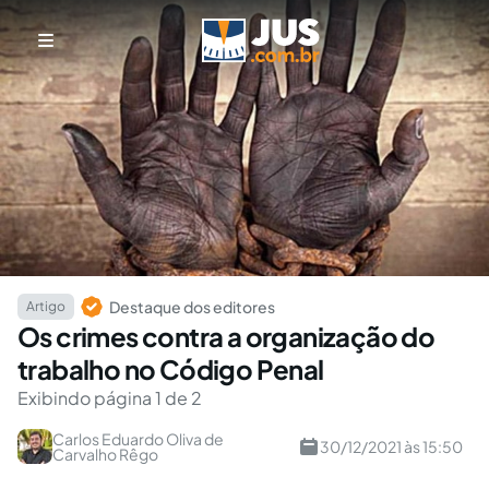
Destaque dos editores
Artigo
Os crimes contra a organização do
trabalho no Código Penal
Exibindo página 1 de 2
Carlos Eduardo Oliva de
30/12/2021 às 15:50
Carvalho Rêgo