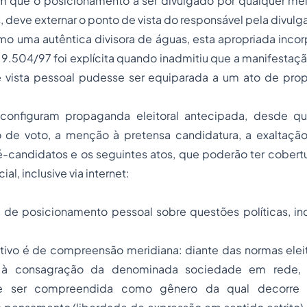
m que o posicionamento a ser divulgado por qualquer meio 
s, deve externar o ponto de vista do responsável pela divulg
o uma autêntica divisora de águas, esta apropriada incor
nº 9.504/97 foi explícita quando inadmitiu que a manifestaç
 vista pessoal pudesse ser equiparada a um ato de
prop
 configuram propaganda eleitoral antecipada, desde q
o de voto, a menção à pretensa candidatura, a exaltaçã
é-candidatos e os seguintes atos, que poderão ter cobert
al, inclusive via
internet
:
 de posicionamento pessoal sobre questões políticas, inc
sitivo é de compreensão meridiana: diante das normas elei
e à consagração da denominada
sociedade em rede
,
e ser compreendida como gênero da qual decorre 