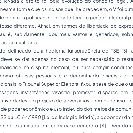
a levada a efeito foi pela evolução do conceito legal. A
esma forma que os incisos que lhe precedem, o V foi outr
e opiniões políticas e o debate fora do período eleitoral p
fosse diferente. Afinal, em termos de liberdade de expre
cas
é, sabidamente, dos mais vastos e genéricos, sobr
as da atualidade.
do delineado pela hodierna jurisprudência do TSE
[3]
, 
l deve se dar a
penas
no caso de ser necessário o rest
malidade na disputa eleitoral, ou para corrigir conduta
is como ofensas pessoais e o denominado discurso de ó
ionais, o Tribunal Superior Eleitoral fixou a tese de que o 
nsagens instantâneas visando promover disparos em
 inverdades em prejuízo de adversários e em benefício d
o de poder econômico e uso indevido dos meios de comunic
 22 da LC 64/1990 [Lei de Inelegibilidade], a depender da 
e será examinada em cada caso concreto
[4]
. Dizendo n