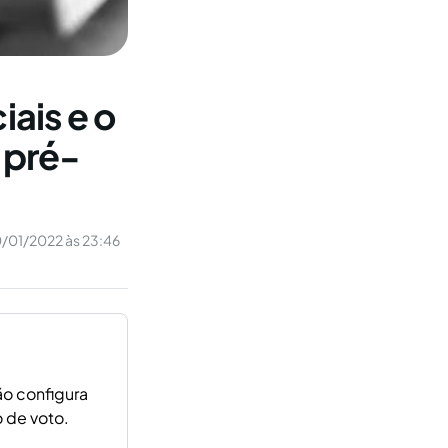
iais e o
 pré-
/01/2022 às 23:46
ão configura
 de voto.