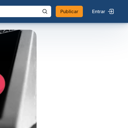
Publicar
Entrar
 IA
Buscar no Jus