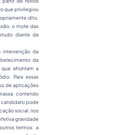
 partir de novos
o que privilegiou
ropriamente dito.
ssão, o mote das
etudo diante da
a intervenção da
abelecimento da
s que afrontam a
dio. Para essas
uso de aplicações
 massa contendo
e candidato pode
ação social, nos
efetiva gravidade
outros termos: a