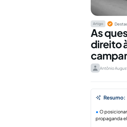
Destaq
Artigo
As ques
direito
campanh
Antônio Augus
Resumo:
O posicionam
propaganda ele