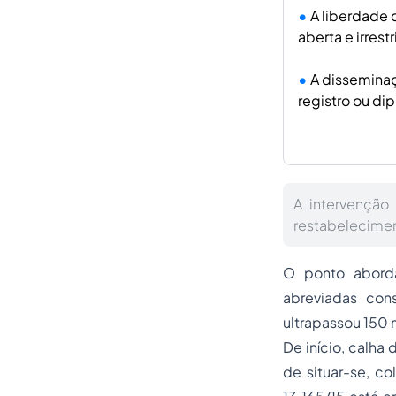
A liberdade 
aberta e irres
A disseminaç
registro ou dip
A intervenção
restabelecimen
O ponto aborda
abreviadas con
ultrapassou 150 m
De início, calha 
de situar-se, co