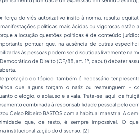
 pensamento (liberdade de expressão em sentido estrito),
 força do viés autorizativo ínsito à norma, resulta equita
anifestações políticas mais ácidas ou vigorosas estão 
orque a locução questões políticas é de conteúdo jurídic
importante pontuar que, na ausência de outras especific
bilizadas às pessoas podem ser discutidas livremente na 
Democrático de Direito (CF/88, art. 1º,
caput
) debater ass
 aberta.
nterpretação do tópico, também é necessário ter presente
ainda que alguns torçam o nariz ou resmunguem - c
nto o elogio, o aplauso e a vaia. Trata-se, aqui, da fruiç
nsamento combinada à responsabilidade pessoal pelo con
zou Celso Ribeiro BASTOS com a habitual maestria, A demo
nimidade que, de resto, é sempre impossível. O que 
a institucionalização do dissenso.
[2]