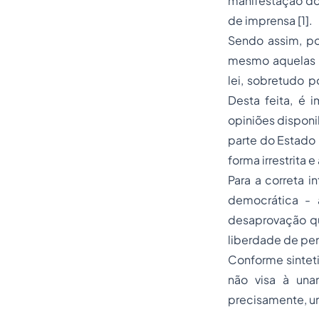
manifestação do
de imprensa
[1]
.
Sendo assim, por
mesmo aquelas m
lei, sobretudo p
Desta feita, é 
opiniões disponi
parte do Estado 
forma irrestrita e
Para a correta i
democrática - 
desaprovação qua
liberdade de pe
Conforme sinteti
não visa à una
precisamente, um