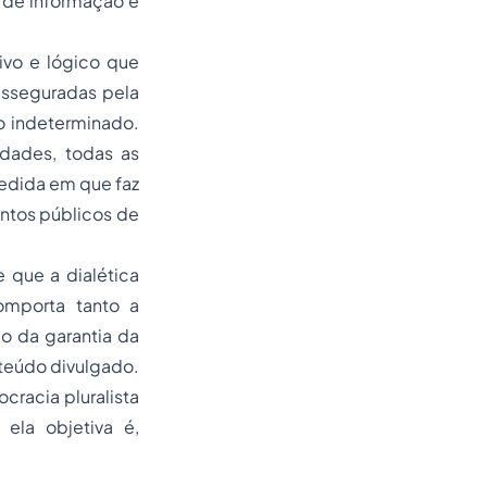
 de informação e
tivo e lógico que
asseguradas pela
o indeterminado.
idades, todas as
medida em que faz
untos públicos de
 que a dialética
omporta tanto a
ão da garantia da
teúdo divulgado.
cracia pluralista
ela objetiva é,