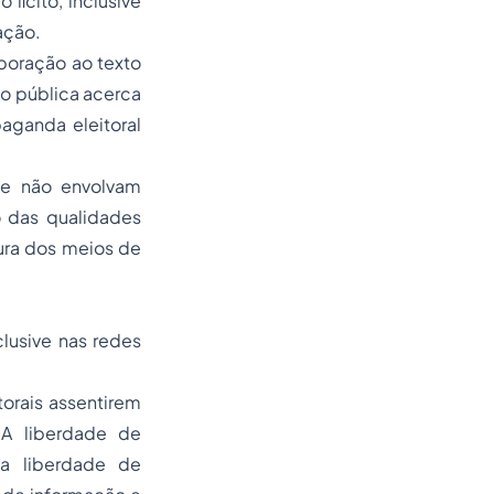
lícito, inclusive
ação.
poração ao texto
ão pública acerca
aganda eleitoral
ue não envolvam
o das qualidades
ura dos meios de
lusive nas redes
torais assentirem
 A liberdade de
a liberdade de