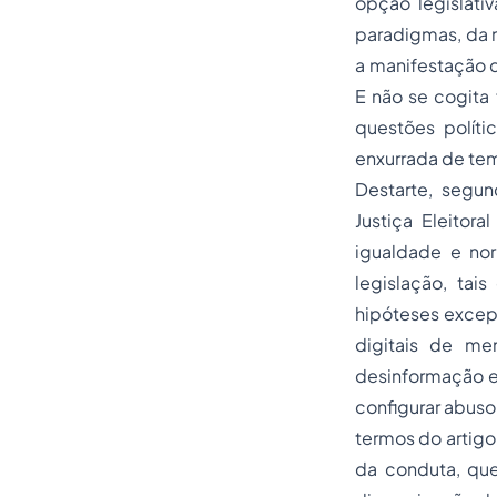
opção legislativ
paradigmas, da m
a manifestação d
E não se cogita 
questões políti
enxurrada de tem
Destarte, segun
Justiça Eleitora
igualdade e nor
legislação, ta
hipóteses excepc
digitais de me
desinformação e
configurar abus
termos do artigo
da conduta, qu