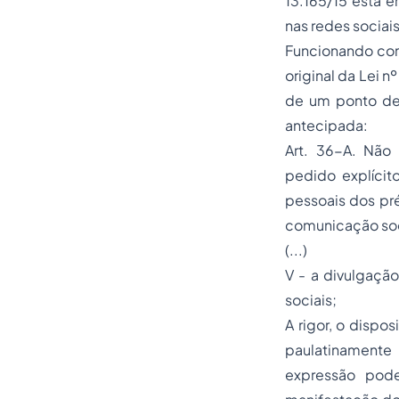
13.165/15 está e
nas redes sociai
Funcionando com
original da Lei 
de um ponto de
antecipada:
Art. 36-A. Não
pedido explícit
pessoais dos pr
comunicação soci
(...)
V - a divulgação
sociais;
A rigor, o dispo
paulatinament
expressão pod