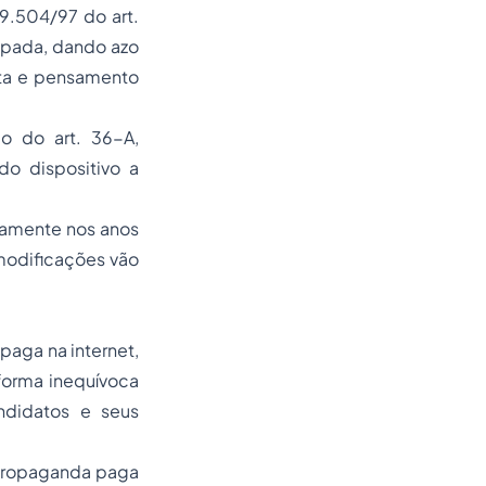
 9.504/97 do art.
ipada, dando azo
ista e pensamento
o do art. 36-A,
do dispositivo a
camente nos anos
modificações vão
paga na internet,
forma inequívoca
ndidatos e seus
 propaganda paga