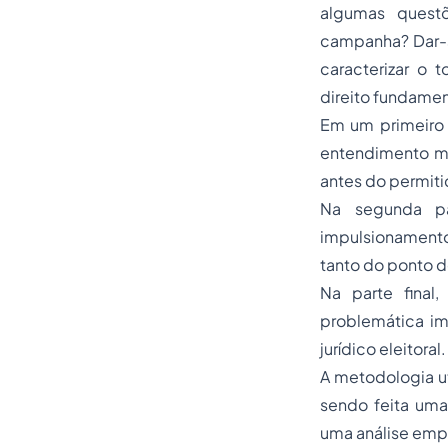
algumas questõ
campanha? Dar-
caracterizar o 
direito fundamen
Em um primeiro 
entendimento mai
antes do permiti
Na segunda par
impulsionamento
tanto do ponto de
Na parte final,
problemática im
jurídico eleitoral.
A metodologia ut
sendo feita uma
uma análise empí