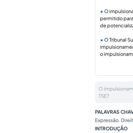
O impulsiona
permitido para
de potencializ
O Tribunal Su
impulsionamen
o impulsionam
O impulsionam
TSE?
PALAVRAS CHA
Expressão. Direit
INTRODUÇÃO