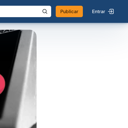
Publicar
Entrar
 IA
Buscar no Jus