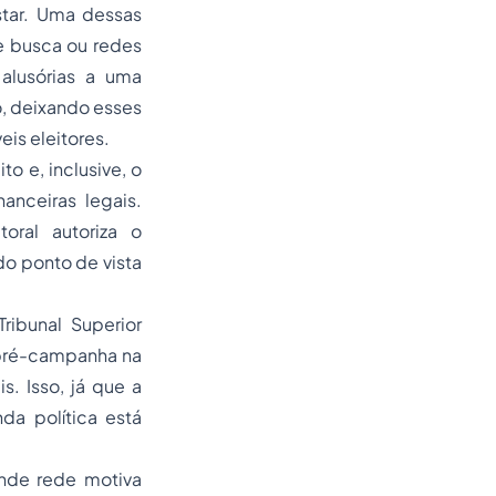
star. Uma dessas
e busca ou redes
alusórias a uma
o, deixando esses
is eleitores.
o e, inclusive, o
anceiras legais.
oral autoriza o
o ponto de vista
ribunal Superior
 pré-campanha na
s. Isso, já que a
da política está
ande rede motiva