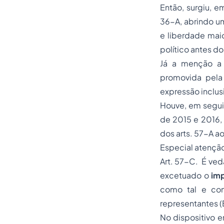
Então, surgiu, e
36-A, abrindo u
e liberdade maio
político antes d
Já a menção a 
promovida pela 
expressão inclusi
Houve, em seguid
de 2015 e 2016, 
dos arts. 57-A ao
Especial atenção
Art. 57-C. É ved
excetuado o
im
como tal e con
representantes (
No dispositivo 