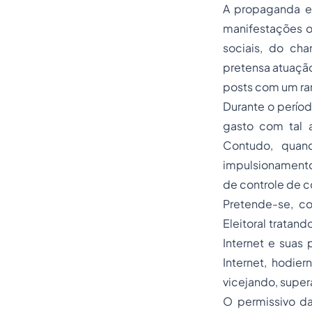
A propaganda el
manifestações oc
sociais, do ch
pretensa atuação
posts
com um ranq
Durante o períod
gasto com tal a
Contudo, quand
impulsionamento
de controle de co
Pretende-se, co
Eleitoral tratan
Internet e suas 
Internet, hodie
vicejando, super
O permissivo da