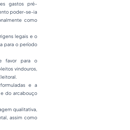
es gastos pré-
nto poder-se-ia
cionalmente como
igens legais e o
ma para o período
e favor para o
eitos vindouros,
leitoral.
s formuladas e a
a e do arcabouço
agem qualitativa,
ntal, assim como