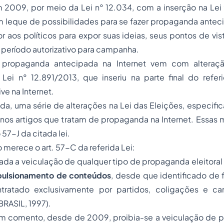
m 2009, por meio da Lei n° 12.034, com a inserção na Lei
m leque de possibilidades para se fazer propaganda antec
r aos políticos para expor suas ideias, seus pontos de v
o período autorizativo para campanha.
propaganda antecipada na Internet vem com alteraçã
Lei n° 12.891/2013, que inseriu na parte final do referi
ve na Internet.
a, uma série de alterações na Lei das Eleições, especifi
nos artigos que tratam de propaganda na Internet. Essas 
 57-J da citada lei.
 merece o art. 57-C da referida Lei:
ada a veiculação de qualquer tipo de propaganda eleitoral 
pulsionamento de conteúdos
, desde que identificado de 
tratado exclusivamente por partidos, coligações e ca
BRASIL, 1997).
em comento, desde de 2009, proibia-se a veiculação de