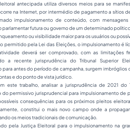
eitoral antecipada utiliza diversos meios para se manife
orre na Internet, por intermédio de pagamento a sítios d
amado impulsionamento de conteúdo, com mensagens 
 parlamentar futura ou governo de um determinado polític
ueamento ou visibilidade maior para os usuários ou possíve
o permitido pela Lei das Eleições, o impulsionamento é lícit
tividade deverá ser comprovado, com as limitações fin
o a recente jurisprudência do Tribunal Superior Eleit
 para antes do período de campanha, surgem imbróglios d
ntas e do ponto de vista jurídico.
m este trabalho, analisar a jurisprudência de 2021 do T
do do permissivo jurisprudencial para impulsionamento de
possíveis consequências para os próximos pleitos eleitorai
rnamente, constitui o mais novo campo onde a propagan
ando os meios tradicionais de comunicação.
do pela Justiça Eleitoral para o impulsionamento na gr