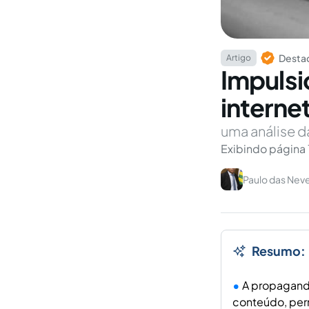
Destaq
Artigo
Impuls
internet
uma análise d
Exibindo página 
Paulo das Neves
Resumo:
A propaganda
conteúdo, perm