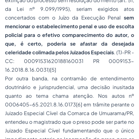
extinção do processo sem resolução do mérito (art. 51,
da Lei nº 9.099/1995), seriam exigidos atos
concertados com o Juízo da Execução Penal
sem
mencionar o estabelecimento penal e uso de escolta
policial para o efetivo comparecimento do autor, o
que, é certo, poderia se afastar da desejada
celeridade colimada pelos Juizados Especiais
. (TJ-PR -
CC: 00091531620188160031 PR 0009153-
16.2018.8.16.0031)[5]
Por outra banda, na contramão de entendimento
doutrinário e jurisprudencial, uma decisão inusitada
quanto ao tema chama atenção. Nos autos nº
0006405-65.2021.8.16.0173[6] em trâmite perante o
Juizado Especial Cível da Comarca de Umuarama/PR,
entendeu o magistrado que o preso pode ser parte no
Juizado Especial Cível fundamentando que o único