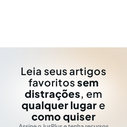
Leia seus artigos
favoritos
sem
distrações
, em
qualquer lugar
e
como quiser
Assine o JusPlus e tenha recursos