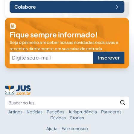
Colabore
Fique sempre informado!
Seja o primeiro a receber nossas novidades exclusivas e
recentes diretamente em sua caixa de entrada.
Inscrever
Artigos
·
Notícias
·
Petições
·
Jurisprudência
·
Pareceres
·
Fale com a IA
Buscar no Jus
Dúvidas
·
Stories
Ajuda
·
Fale conosco