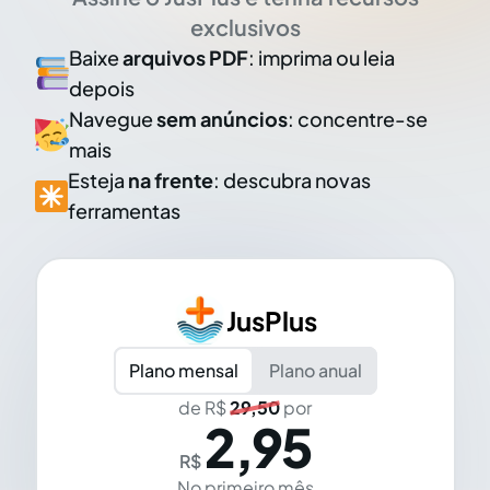
exclusivos
Baixe
arquivos PDF
: imprima ou leia
depois
Navegue
sem anúncios
: concentre-se
mais
Esteja
na frente
: descubra novas
ferramentas
JusPlus
Plano mensal
Plano anual
de R$
29,50
por
2,95
R$
No primeiro mês