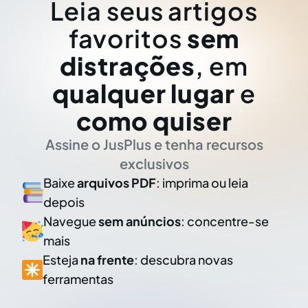
Leia seus artigos
favoritos
sem
distrações
, em
qualquer lugar
e
como quiser
Assine o JusPlus e tenha recursos
exclusivos
Baixe
arquivos PDF
: imprima ou leia
depois
Navegue
sem anúncios
: concentre-se
mais
Esteja
na frente
: descubra novas
ferramentas