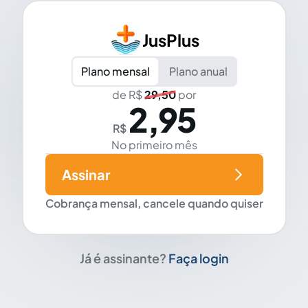
JusPlus
Plano mensal
Plano anual
de R$
29,50
por
2,95
R$
No primeiro mês
Assinar
Cobrança mensal, cancele quando quiser
Já é assinante?
Faça login