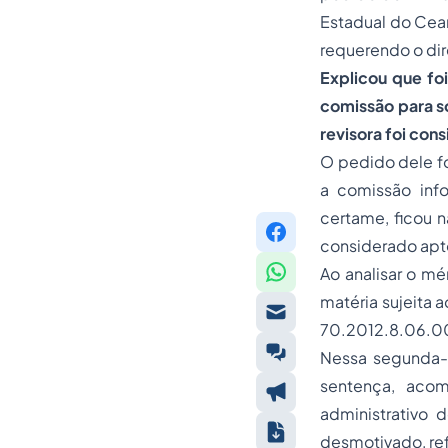
Estadual do Cear
requerendo o dir
Explicou que fo
comissão para s
revisora foi con
O pedido dele fo
a comissão inf
certame, ficou 
considerado apt
Ao analisar o mér
matéria sujeita a
70.2012.8.06.00
Nessa segunda-f
sentença, aco
administrativo 
desmotivado, ref