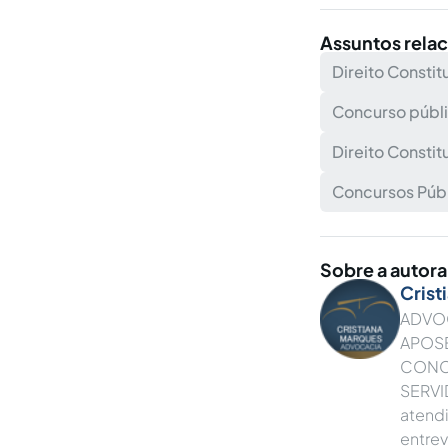
Assuntos rela
Direito Constit
Concurso públic
Direito Constit
Concursos Púb
Sobre a autora
Crist
ADVO
APOSE
CONCU
SERVI
atend
entre