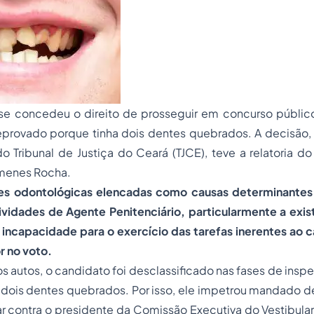
nse concedeu o direito de prosseguir em concurso públic
reprovado porque tinha dois dentes quebrados. A decisão,
do Tribunal de Justiça do Ceará (TJCE), teve a relatoria
imenes Rocha.
es odontológicas elencadas como causas determinantes 
ividades de Agente Penitenciário, particularmente a exis
incapacidade para o exercício das tarefas inerentes ao c
r no voto.
 autos, o candidato foi desclassificado nas fases de ins
r dois dentes quebrados. Por isso, ele impetrou mandado 
r contra o presidente da Comissão Executiva do Vestibula