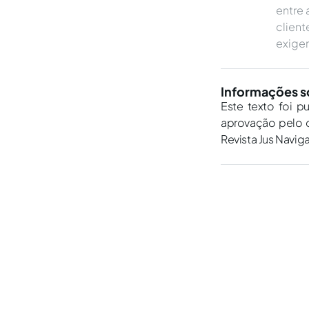
entre
clien
exigen
Informações s
Este texto foi p
aprovação pelo c
Revista Jus Navig