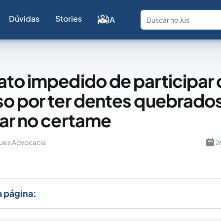
Dúvidas
Stories
IA
Fale com a
to impedido de participar 
o por ter dentes quebrado
ar no certame
ques Advocacia
2
a página: