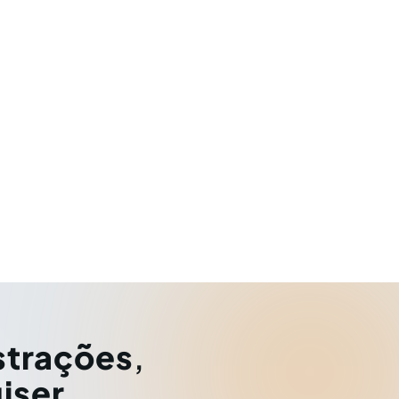
strações
,
iser