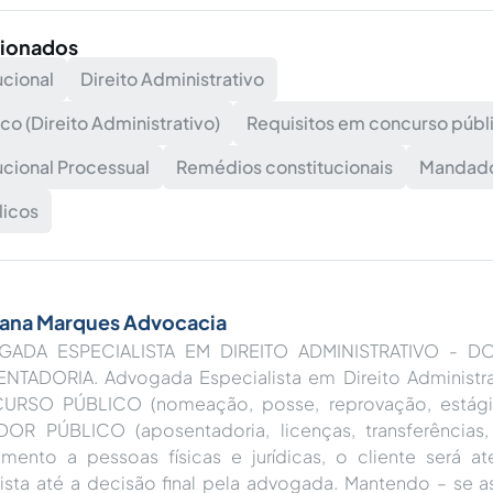
cionados
ucional
Direito Administrativo
o (Direito Administrativo)
Requisitos em concurso públ
ucional Processual
Remédios constitucionais
Mandado
licos
iana Marques Advocacia
GADA ESPECIALISTA EM DIREITO ADMINISTRATIVO - 
NTADORIA. Advogada Especialista em Direito Administra
RSO PÚBLICO (nomeação, posse, reprovação, estágio
DOR PÚBLICO (aposentadoria, licenças, transferências,
imento a pessoas físicas e jurídicas, o cliente será 
vista até a decisão final pela advogada. Mantendo – se a