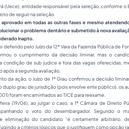
á (Uece), entidade responsável pela seleção, conforme o E
eito de seguir na seleção.
i aprovado em todas as outras fases e mesmo atendendo
olucionar o problema dentário e submetido à nova avaliaç
siderado inapto.
i deferido pelo Juízo da 12ª Vara da Fazenda Pública de Fort
ormou o cumprimento da decisão liminar, mas o candida
na condição de sub judice e fora das vagas oferecidas, 
o após a segunda avaliação.
ito da ação, o Juízo de 1º Grau confirmou a decisão liminar
o duplo grau de jurisdição (pois envolve ente público), os 
01) foram encaminhados ao TJCE para reexame.
eira (19/06), ao julgar o caso, a 1ª Câmara de Direito P
mpanhando o voto do desembargador. Segundo o mag
de eliminação do candidato “é certamente arbitrário, d
ugindo a critérios lógicos que o justifiquem como opção r