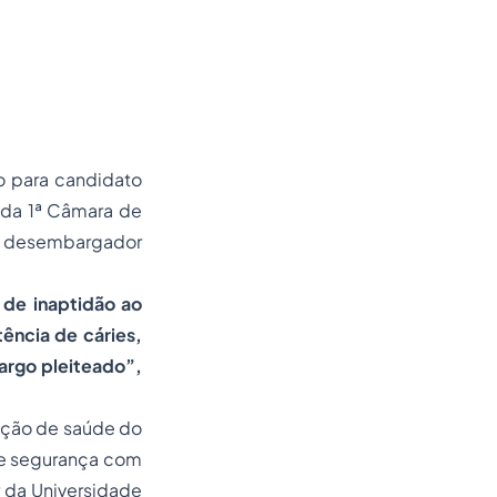
o para candidato
 da 1ª Câmara de
 do desembargador
de inaptidão ao
tência de cáries,
argo pleiteado”,
peção de saúde do
de segurança com
r da Universidade