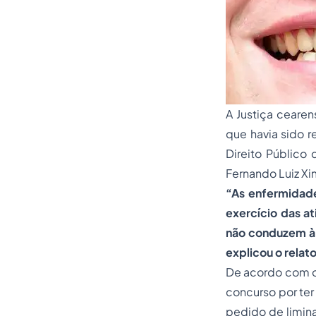
A Justiça ceare
que havia sido 
Direito Público 
Fernando Luiz X
“As enfermidad
exercício das at
não conduzem à 
explicou o relato
De acordo com os
concurso por te
pedido de limina