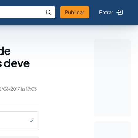
Publicar
Entrar
 IA
Buscar no Jus
de
s deve
6/06/2017 às 19:03