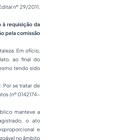
dital nº 29/2011,
 à requisição da
ão pela comissão
aleza. Em ofício,
to, ao final do
mesmo tendo sido
. Por se tratar de
autos (nº 0142174-
úblico manteve a
istrado, o ato
esproporcional e
azoável no âmbito