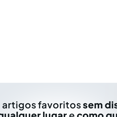
 artigos favoritos
sem di
qualquer lugar
e
como qu