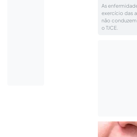
As enfermidad
exercício das a
não conduzem à
o TJCE.