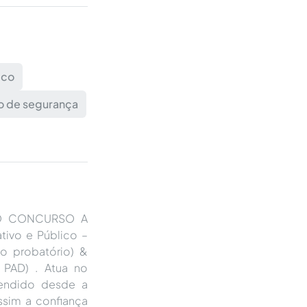
ico
 de segurança
DO CONCURSO A
tivo e Público –
 probatório) &
 PAD) . Atua no
atendido desde a
ssim a confiança