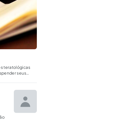
s teratológicas
uspender seus
ção