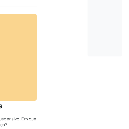
s
suspensivo. Em que
nça?