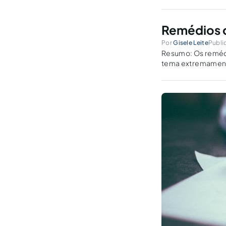
Remédios c
Por
Gisele Leite
Publi
Resumo: Os remédi
tema extremamente
método histórico e
instituto do ampar