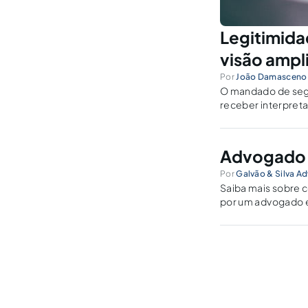
Legitimida
visão ampl
Por
João Damasceno 
O mandado de segur
receber interpreta
Advogado 
Por
Galvão & Silva A
Saiba mais sobre 
por um advogado 