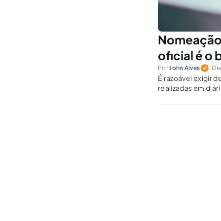
Nomeação e
oficial é o
Por
John Alves
Des
É razoável exigir
realizadas em diári
consta como con