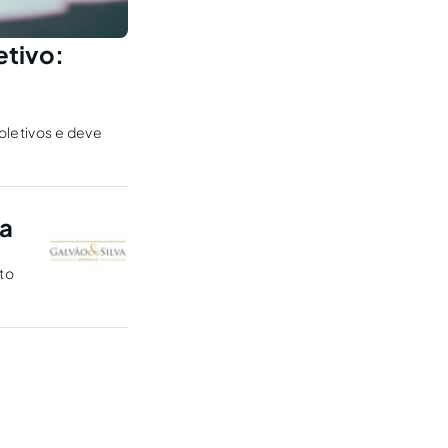
etivo:
oletivos e deve
a
to