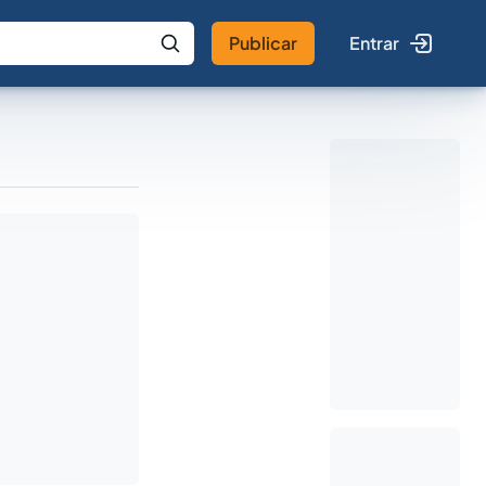
Publicar
Entrar
 IA
Buscar no Jus