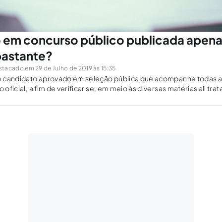
m concurso público publicada apenas
 bastante?
tacado em 29 de Julho de 2019 às 15:35
 de candidato aprovado em seleção pública que acompanhe todas 
o oficial, a fim de verificar se, em meio às diversas matérias ali tr
vocado para nomeação?