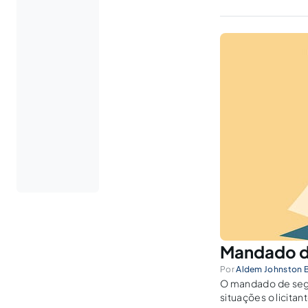
Mandado de
Por
Aldem Johnston B
O mandado de segu
situações o licit