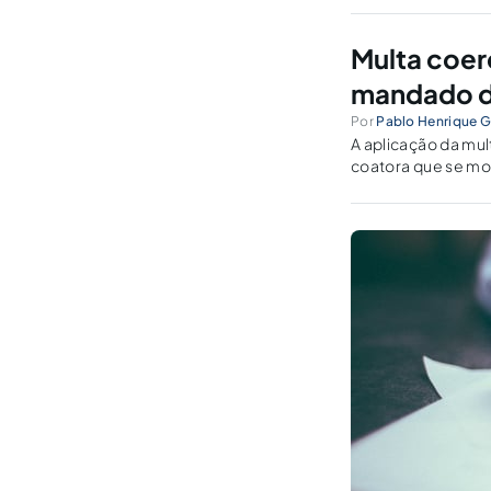
Multa coer
mandado d
Por
Pablo Henrique G
A aplicação da mul
coatora que se mos
determinação judic