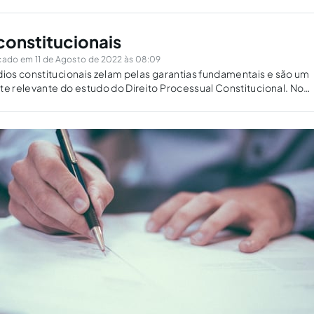
onstitucionais
cado em 11 de Agosto de 2022 às 08:09
os constitucionais zelam pelas garantias fundamentais e são um
 relevante do estudo do Direito Processual Constitucional. No
 comparativo desses remédios no Brasil e na América Latina. Exp
o, remédio fundamental...