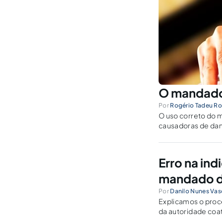
O mandado 
Por
Rogério Tadeu R
O uso correto do 
causadoras de dano
efeitos e quando a
Erro na in
mandado d
Por
Danilo Nunes Va
Explicamos o proc
da autoridade co