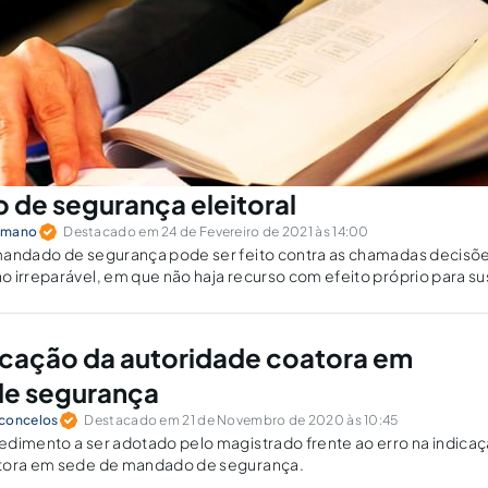
de segurança eleitoral
omano
Destacado em 24 de Fevereiro de 2021 às 14:00
mandado de segurança pode ser feito contra as chamadas decisõe
 irreparável, em que não haja recurso com efeito próprio para s
 ilegalidade é manifesta. No processo eleitoral, como isso se dá?
dicação da autoridade coatora em
e segurança
sconcelos
Destacado em 21 de Novembro de 2020 às 10:45
edimento a ser adotado pelo magistrado frente ao erro na indica
atora em sede de mandado de segurança.