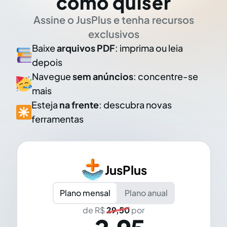
como quiser
Assine o JusPlus e tenha recursos
exclusivos
Baixe
arquivos PDF
: imprima ou leia
depois
Navegue
sem anúncios
: concentre-se
mais
Esteja
na frente
: descubra novas
ferramentas
JusPlus
Plano mensal
Plano anual
de R$
29,50
por