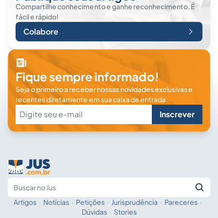
Compartilhe conhecimento e ganhe reconhecimento. É
fácil e rápido!
Colabore
Fique sempre informado!
Seja o primeiro a receber nossas novidades exclusivas e
recentes diretamente em sua caixa de entrada.
Inscrever
Artigos
·
Notícias
·
Petições
·
Jurisprudência
·
Pareceres
·
Fale com a IA
Buscar no Jus
Dúvidas
·
Stories