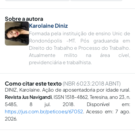
Sobre a autora
Karolaine Diniz
Formada pela instituição de ensino Unic de
Rondonópolis -MT. Pós graduanda em
Direito do Trabalho e Processo do Trabalho.
Atualmente milito na área cível,
previdenciária e trabalhista.
Como citar este texto
(NBR 6023:2018 ABNT)
DINIZ, Karolaine. Ação de aposentadoria por idade rural.
Revista Jus Navigandi
, ISSN 1518-4862, Teresina, ano 23, n.
5485, 8 jul. 2018. Disponível em:
https://jus.com.br/peticoes/67052
. Acesso em: 7 ago.
2026.