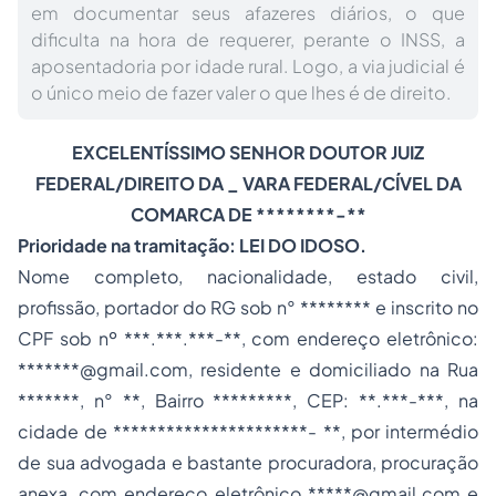
em documentar seus afazeres diários, o que
dificulta na hora de requerer, perante o INSS, a
aposentadoria por idade rural. Logo, a via judicial é
o único meio de fazer valer o que lhes é de direito.
EXCELENTÍSSIMO SENHOR DOUTOR JUIZ
FEDERAL/DIREITO DA _ VARA FEDERAL/CÍVEL DA
COMARCA DE ********-**
Prioridade na
tramitação
: LEI DO IDOSO.
Nome completo, nacionalidade, estado civil,
profissão, portador do RG sob n° ******** e inscrito no
CPF sob nº ***.***.***-**, com endereço eletrônico:
*******@gmail.com, residente e domiciliado na Rua
*******, n° **, Bairro *********, CEP: **.***-***, na
cidade de **********************- **, por intermédio
de sua advogada e bastante procuradora, procuração
anexa, com endereço eletrônico *****@gmail.com e