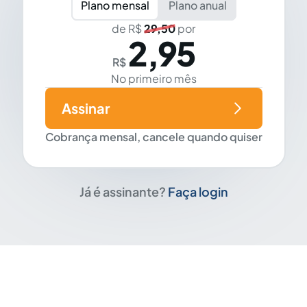
Plano mensal
Plano anual
de R$
29,50
por
2,95
R$
No primeiro mês
Assinar
Cobrança mensal, cancele quando quiser
Já é assinante?
Faça login