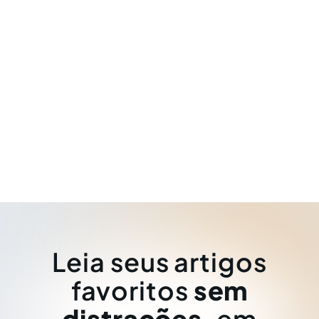
Leia seus artigos
favoritos
sem
distrações
, em