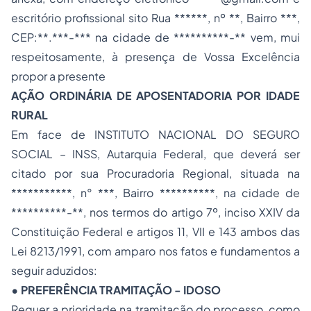
escritório profissional sito Rua ******, nº **, Bairro ***,
CEP:**.***-*** na cidade de **********-** vem, mui
respeitosamente, à presença de Vossa Excelência
propor a presente
AÇÃO ORDINÁRIA DE APOSENTADORIA POR IDADE
RURAL
Em face de INSTITUTO NACIONAL DO SEGURO
SOCIAL – INSS, Autarquia Federal, que deverá ser
citado por sua Procuradoria Regional, situada na
***********, n° ***, Bairro **********, na cidade de
**********-**, nos termos do artigo 7º, inciso XXIV da
Constituição Federal e artigos 11, VII e 143 ambos das
Lei 8213/1991, com amparo nos fatos e fundamentos a
seguir aduzidos:
•
PREFERÊNCIA TRAMITAÇÃO - IDOSO
Requer a prioridade na tramitação do processo, como