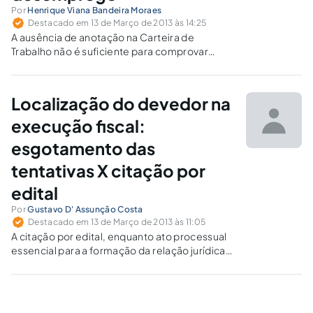
Por
Henrique Viana Bandeira Moraes
Destacado em 13 de Março de 2013 às 14:25
A ausência de anotação na Carteira de
Trabalho não é suficiente para comprovar
situação de desemprego, já que, por si, não
afasta a possibilidade do exercício de
atividade informal remunerada.
Localização do devedor na
execução fiscal:
esgotamento das
tentativas X citação por
edital
Por
Gustavo D' Assunção Costa
Destacado em 13 de Março de 2013 às 11:05
A citação por edital, enquanto ato processual
essencial para a formação da relação jurídica
processual, não exige o esgotamento das
tentativas de localização do executado, o que
seria faticamente impossível.