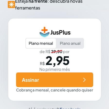
Esteja
na frente
: descubra novas
ferramentas
JusPlus
Plano mensal
Plano anual
de R$
29,50
por
2,95
R$
No primeiro mês
Assinar
Cobrança mensal, cancele quando quiser