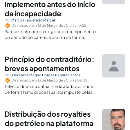
implemento antes do início
da incapacidade
Por
Marcos Figueredo Marçal
Destacado em 13 de Março de 2013 às 10:22
Parece-nos correto exigir que o cumprimento
do período de carência ocorra de forma
integral antes da data de início da
incapacidade.
Princípio do contraditório:
breves apontamentos
Por
Alexandre Magno Borges Pereira Santos
Destacado em 13 de Março de 2013 às 09:35
Talvez a doutrina pátria, ainda atada aos anos
de formalismo processualista imposto pelas
baionetas que aqui imperaram, não tenha se
apercebido de que o princípio do
contraditório expressa a garantia processual
Distribuição dos royalties
da participação democrática no processo
judicial.
do petróleo na plataforma