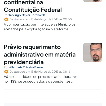
continental na
Constituição Federal
Por
Rodrigo Meyer Bornholdt
Destacado em 13 de Março de 2013 às 09:00
A compensação permite àqueles Municípios
afetados pela exploração na plataforma
continental receber uma indenização em vista
dos transtornos sofridos em vista do
desenvolvimento de atividades correlatas à
Prévio requerimento
indústria do petróleo, em seus territórios.
administrativo em matéria
previdenciária
Por
Allan Luiz Oliveira Barros
Destacado em 13 de Março de 2013 às 08:16
Há a necessidade de processo administrativo
no INSS, ou os segurados e dependentes
interessados podem promover a busca de
benefícios previdenciários ingressando
diretamente com uma ação judicial?