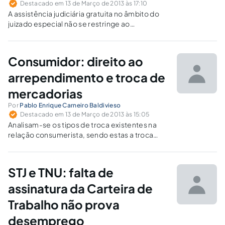
Destacado em 13 de Março de 2013 às 17:10
A assistência judiciária gratuita no âmbito do
juizado especial não se restringe ao
hipossuficiente econômico devendo ser
estendida a qualquer litigante como forma de
efetivação do direito fundamental de amplo
Consumidor: direito ao
acesso à justiça.
arrependimento e troca de
mercadorias
Por
Pablo Enrique Carneiro Baldivieso
Destacado em 13 de Março de 2013 às 15:05
Analisam-se os tipos de troca existentes na
relação consumerista, sendo estas a troca
motivada, prevista no Código de Defesa do
Consumidor, bem como a troca imotivada,
fruto da pratica comercial e boa relação entre
STJ e TNU: falta de
as partes na relação consumerista.
assinatura da Carteira de
Trabalho não prova
desemprego