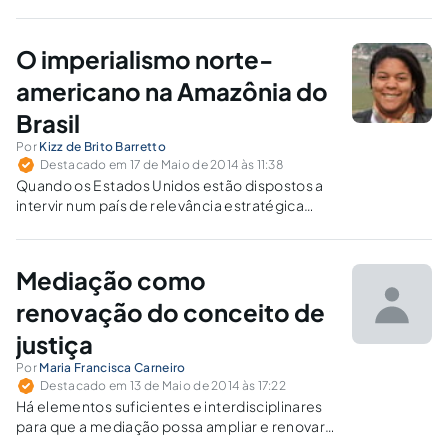
O imperialismo norte-
americano na Amazônia do
Brasil
Por
Kizz de Brito Barretto
Destacado em 17 de Maio de 2014 às 11:38
Quando os Estados Unidos estão dispostos a
intervir num país de relevância estratégica
para sua política, é fato que existirá uma
desculpa plausível frontal ou sub-reptícia.
Mediação como
renovação do conceito de
justiça
Por
Maria Francisca Carneiro
Destacado em 13 de Maio de 2014 às 17:22
Há elementos suficientes e interdisciplinares
para que a mediação possa ampliar e renovar
o conceito de Justiça, tornando-a não litigiosa.