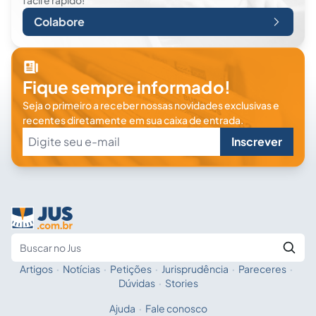
fácil e rápido!
Colabore
Fique sempre informado!
Seja o primeiro a receber nossas novidades exclusivas e
recentes diretamente em sua caixa de entrada.
Inscrever
Artigos
·
Notícias
·
Petições
·
Jurisprudência
·
Pareceres
·
Fale com a IA
Buscar no Jus
Dúvidas
·
Stories
Ajuda
·
Fale conosco