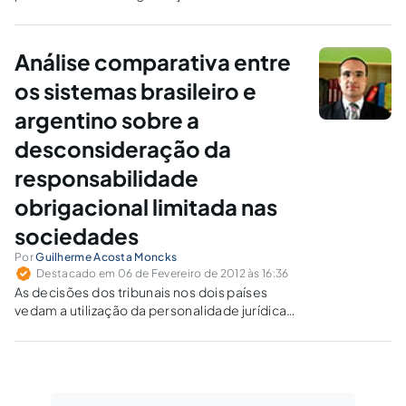
devedor de alimentos, que ainda está
somente no âmbito jurisprudencial, tem
origem na Lei nº 13.074/2003, norma surgida
Análise comparativa entre
na Província de Buenos Aires, na Argentina.
os sistemas brasileiro e
argentino sobre a
desconsideração da
responsabilidade
obrigacional limitada nas
sociedades
Por
Guilherme Acosta Moncks
Destacado em 06 de Fevereiro de 2012 às 16:36
As decisões dos tribunais nos dois países
vedam a utilização da personalidade jurídica
apartada no âmbito obrigacional como forma
de fraudar credores, com embasamento
doutrinário coincidente, adotado quando da
confusão patrimonial, do uso indevido da
organização para fins escusos e do intuito