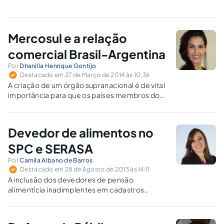
Mercosul e a relação
comercial Brasil-Argentina
Por
Dhanilla Henrique Gontijo
Destacado em 27 de Março de 2014 às 10:36
A criação de um órgão supranacional é de vital
importância para que os países membros do
Mercosul cumpram as decisões que
privilegiariam o livre comércio dentro do bloco
econômico.
Devedor de alimentos no
SPC e SERASA
Por
Camila Albano de Barros
Destacado em 28 de Agosto de 2013 às 14:11
A inclusão dos devedores de pensão
alimentícia inadimplentes em cadastros
restritivos de crédito (SPC e Serasa), seja pelo
protesto, seja por autorização judicial,
certamente fortaleceria a satisfação dos