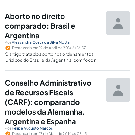
Aborto no direito
comparado: Brasil e
Argentina
Por
Alessandra Costa da Silva Motta
Destacado em 19 de Abril de 2014 às 16:37
O artigo trata do aborto nos ordenamentos
jurídicos do Brasil e da Argentina, com foco na
consagração dos direitos fundamentais
nesses países.
Conselho Administrativo
de Recursos Fiscais
(CARF): comparando
modelos da Alemanha,
Argentina e Espanha
Por
Felipe Augusto Marcos
Destacado em 17 de Abril de 2014 às 07:45