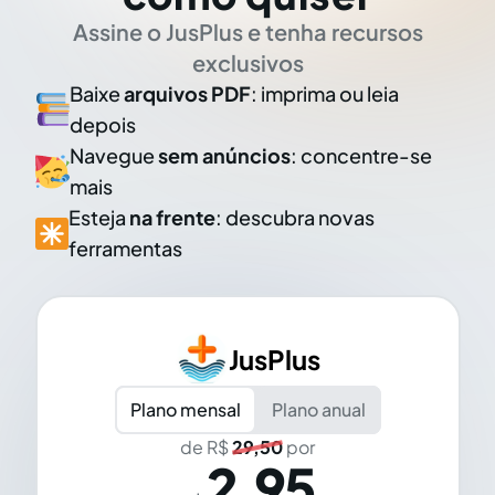
Assine o JusPlus e tenha recursos
exclusivos
Baixe
arquivos PDF
: imprima ou leia
depois
Navegue
sem anúncios
: concentre-se
mais
Esteja
na frente
: descubra novas
ferramentas
JusPlus
Plano mensal
Plano anual
de R$
29,50
por
2,95