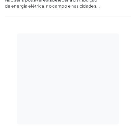
de energia elétrica, no campo e nas cidades,
caso inexistisse o instituto da servidão
administrativa. Essa forma de intervenção é
uma maneira de garantir interesses
metaindividuais.