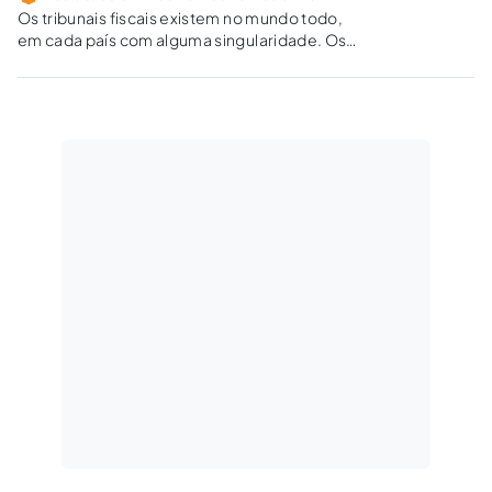
Os tribunais fiscais existem no mundo todo,
em cada país com alguma singularidade. Os
Estados encontram nesses órgãos um meio
de tornar eficiente o controle e,
principalmente, a cobrança dos tributos.