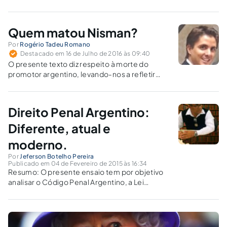
Quem matou Nisman?
Por
Rogério Tadeu Romano
Destacado em 16 de Julho de 2016 às 09:40
O presente texto diz respeito à morte do
promotor argentino, levando-nos a refletir
sobre o caso. Seu assassinato foi uma
agressão à Justiça e precisa ser solucionado.
Direito Penal Argentino:
Diferente, atual e
moderno.
Por
Jeferson Botelho Pereira
Publicado em 04 de Fevereiro de 2015 às 16:34
Resumo: O presente ensaio tem por objetivo
analisar o Código Penal Argentino, a Lei
11.179/84, sem nenhuma intenção de esgotar o
tema, mas procurando apontar as normas
gerais de aplicação e os tipos penais
existentes.