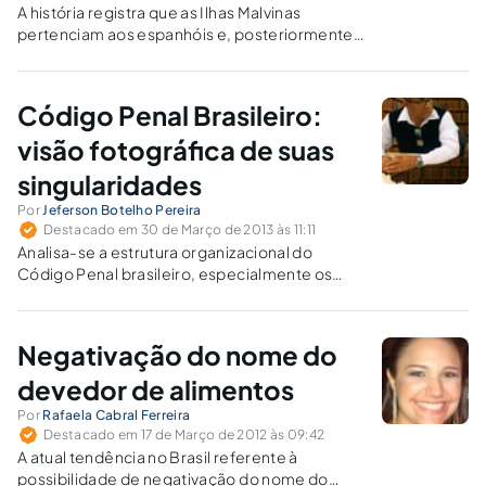
A história registra que as Ilhas Malvinas
pertenciam aos espanhóis e, posteriormente,
aos argentinos. Todavia, foi invadida pelos
ingleses, que expulsaram os argentinos.
Código Penal Brasileiro:
visão fotográfica de suas
singularidades
Por
Jeferson Botelho Pereira
Destacado em 30 de Março de 2013 às 11:11
Analisa-se a estrutura organizacional do
Código Penal brasileiro, especialmente os
verbos utilizados nos tipos penais.
Negativação do nome do
devedor de alimentos
Por
Rafaela Cabral Ferreira
Destacado em 17 de Março de 2012 às 09:42
A atual tendência no Brasil referente à
possibilidade de negativação do nome do