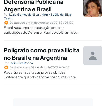
Defensoria Pública na
créditos.
Argentina e Brasil
Por
Luzia Gomes da Silva
e
Monik Suélly da Silva
Castro
Destacado em 14 de Agosto de 2013 às 08:00
É realizada uma comparação entre as
atribuições do Defensor Público do Brasil e o
Defensor del Pueblo da Argentina, bem como
entre os Ministérios Públicos dos dois países.
Polígrafo como prova ilícita
no Brasil e na Argentina
Por
Jadir Silva Rocha
Destacado em 09 de Maio de 2013 às 16:46
Poderão ser aceitas as provas obtidas
ilicitamente quando não tiver nenhuma outra
forma de comprovar determinada conduta.