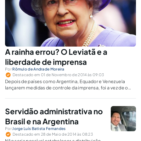
A rainha errou? O Leviatã e a
liberdade de imprensa
Por
Rômulo de Andrade Moreira
Destacado em 01 de Novembro de 2014 às 09:03
Depois de países como Argentina, Equador e Venezuela
lançarem medidas de controle da imprensa, foi a vez de o
Reino Unido unir-se à polêmica.
Servidão administrativa no
Brasil e na Argentina
Por
Jorge Luís Batista Fernandes
Destacado em 28 de Maio de 2014 às 08:23
Não seria possível estabelecer a distribuição