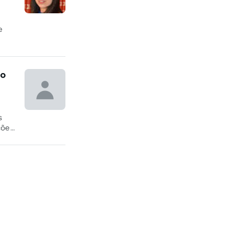
e
nº
s
ções
 às