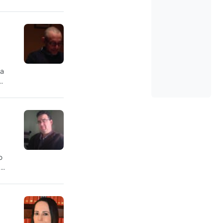
ma
o
e