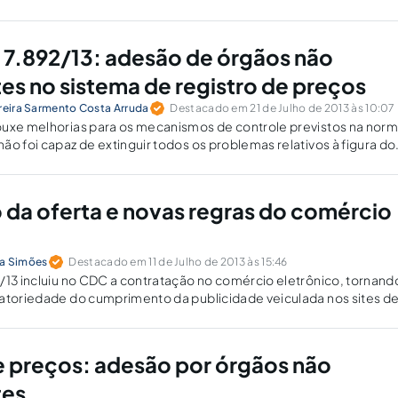
 7.892/13: adesão de órgãos não
tes no sistema de registro de preços
rreira Sarmento Costa Arruda
Destacado em 21 de Julho de 2013 às 10:07
ouxe melhorias para os mecanismos de controle previstos na nor
ão foi capaz de extinguir todos os problemas relativos à figura do
 permite uma desvirtuação do SRP.
 da oferta e novas regras do comércio
ta Simões
Destacado em 11 de Julho de 2013 às 15:46
/13 incluiu no CDC a contratação no comércio eletrônico, tornand
gatoriedade do cumprimento da publicidade veiculada nos sites d
s e serviços.
e preços: adesão por órgãos não
tes