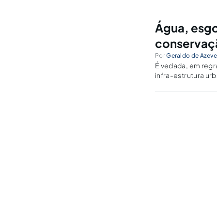
Água, esgo
conservaçã
Por
Geraldo de Azev
É vedada, em regra
infra-estrutura ur
dos recursos natur