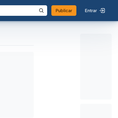
Publicar
Entrar
 IA
Buscar no Jus