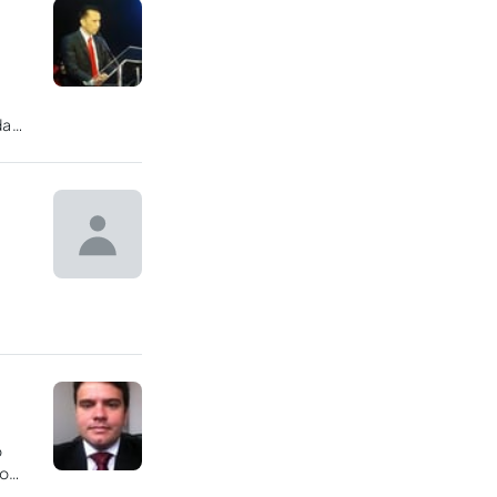
da
o
ão