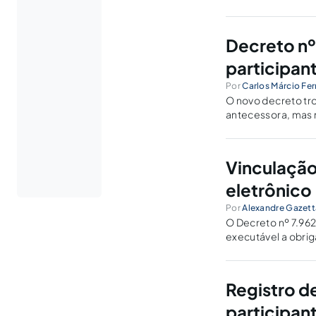
Decreto nº
participan
Por
Carlos Márcio Fe
O novo decreto tr
antecessora, mas n
carona, pois ainda
Vinculação
eletrônico
Por
Alexandre Gazet
O Decreto nº 7.962
executável a obri
vendas de produto
Registro d
participan