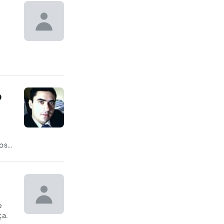
o
a
josa
e
ça.