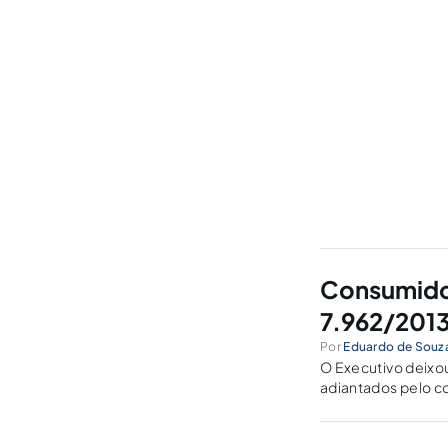
Consumidor
7.962/201
Por
Eduardo de Souza
O Executivo deixo
adiantados pelo c
consumidores para