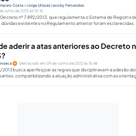
ampaio Costa
e
Jorge Ulisses Jacoby Fernandes
e Julho de 2013 às 10:15
Decreto nº 7.892/2013, que regulamenta o Sistema de Registro d
 dúvidas existentes no Regulamento anterior foram esclarecidas.
e aderir a atas anteriores ao Decreto 
3?
onseca
Destacado em 09 de Junho de 2013 às 15:46
/2013 busca aperfeiçoar as regras que disciplinavam a adesão do
pantes, compatibilizando a atuação administrativa com as orienta
a Corte de Contas, com o propósito de evitar o desvirtuamento do
atório, impossibilitando a indesejável situação de adesão ilimitada