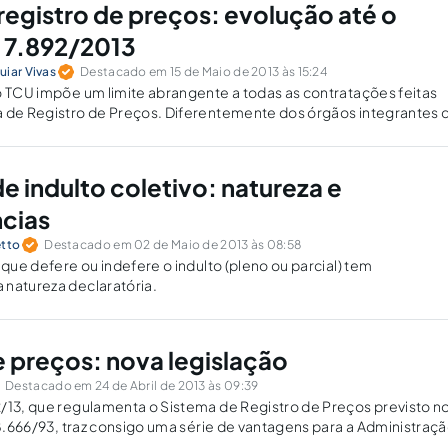
registro de preços: evolução até o
 7.892/2013
uiar Vivas
Destacado em 15 de Maio de 2013 às 15:24
o TCU impõe um limite abrangente a todas as contratações feitas
a de Registro de Preços. Diferentemente dos órgãos integrantes 
eve aderir se houver necessidade de contratação imediata.
e indulto coletivo: natureza e
cias
etto
Destacado em 02 de Maio de 2013 às 08:58
 que defere ou indefere o indulto (pleno ou parcial) tem
 natureza declaratória.
e preços: nova legislação
Destacado em 24 de Abril de 2013 às 09:39
/13, que regulamenta o Sistema de Registro de Preços previsto n
º 8.666/93, traz consigo uma série de vantagens para a Administraç
ara os licitantes.