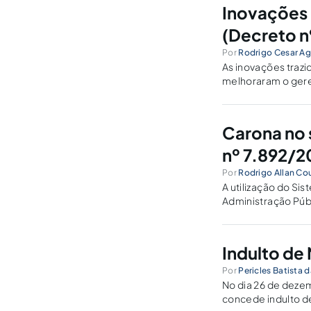
Inovações 
(Decreto n
Por
Rodrigo Cesar Ag
As inovações traz
melhoraram o gere
instrumento de ge
Carona no 
nº 7.892/2
Por
Rodrigo Allan Co
A utilização do Si
Administração Públ
para ser utilizada 
Indulto de
Por
Pericles Batista d
No dia 26 de dezem
concede indulto d