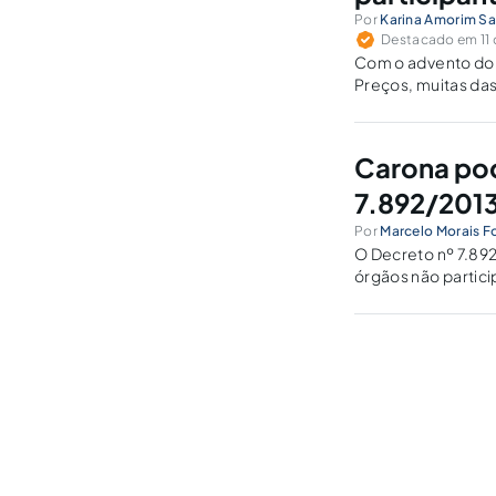
Por
Karina Amorim S
Destacado em 11 d
Com o advento do 
Preços, muitas das
Carona pod
7.892/201
Por
Marcelo Morais F
O Decreto nº 7.892
órgãos não partici
jurisprudenciais d
procedimento licit
atas.