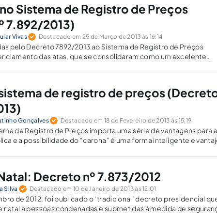
no Sistema de Registro de Preços
º 7.892/2013)
uiar Vivas
Destacado em 25 de Março de 2013 às 16:14
idas pelo Decreto 7892/2013 ao Sistema de Registro de Preços
nciamento das atas, que se consolidaram como um excelente
stão e de redução de custo operacional.
sistema de registro de preços (Decret
013)
utinho Gonçalves
Destacado em 18 de Fevereiro de 2013 às 15:19
stema de Registro de Preços importa uma série de vantagens para 
ica e a possibilidade do “carona” é uma forma inteligente e vanta
pelos entes públicos.
 Natal: Decreto nº 7.873/2012
a Silva
Destacado em 10 de Janeiro de 2013 às 12:01
bro de 2012, foi publicado o ‘tradicional’ decreto presidencial qu
e natal a pessoas condenadas e submetidas à medida de seguran