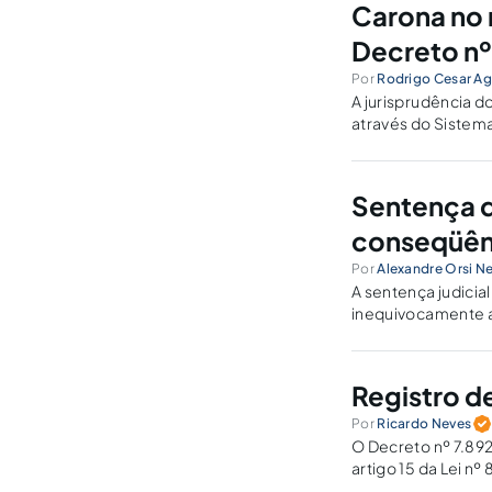
Carona no 
Decreto nº
Por
Rodrigo Cesar Ag
A jurisprudência d
através do Sistem
ata, o carona só d
Sentença d
conseqüên
Por
Alexandre Orsi N
A sentença judicial
inequivocamente a
Registro d
Por
Ricardo Neves
O Decreto nº 7.892
artigo 15 da Lei n
Pública e também p