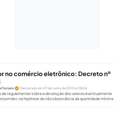
 no comércio eletrônico: Decreto nº
3
 Floriano
Destacado em 07 de Junho de 2013 às 08:26
u de regulamentar sobre a devolução dos valores eventualmente
onsumidor, na hipótese de não observância da quantidade mínima
 efetivação do contrato de compra coletiva.