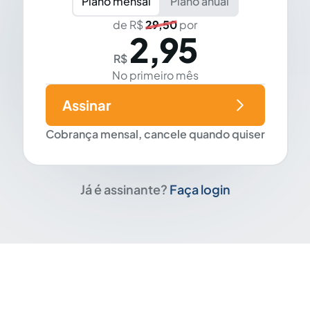
Plano mensal
Plano anual
de R$
29,50
por
2,95
R$
No primeiro mês
Assinar
Cobrança mensal, cancele quando quiser
Já é assinante?
Faça login