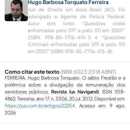
Hugo Barbosa Torquato Ferreira
Juiz de Direito em Assis Brasil (AC). Foi
advogado e Agente de Polícia Federal.
Autor dos livros “Questões cíveis
enfrentadas pelo STF e pelo STJ em 2007”
(ISBN: 978-85-7716-414-1) e “Questões
Criminais enfrentadas pelo STF e pelo STJ
em 2007” (ISBN: 978-85-7716-415-8).
Como citar este texto
(NBR 6023:2018 ABNT)
FERREIRA, Hugo Barbosa Torquato. O sábio Frestão e a
polêmica sobre a divulgação da remuneração dos
servidores públicos.
Revista Jus Navigandi
, ISSN 1518-
4862, Teresina, ano 17, n. 3306, 20 jul. 2012. Disponível em:
https://jus.com.br/artigos/22254
. Acesso em: 9 ago.
2026.