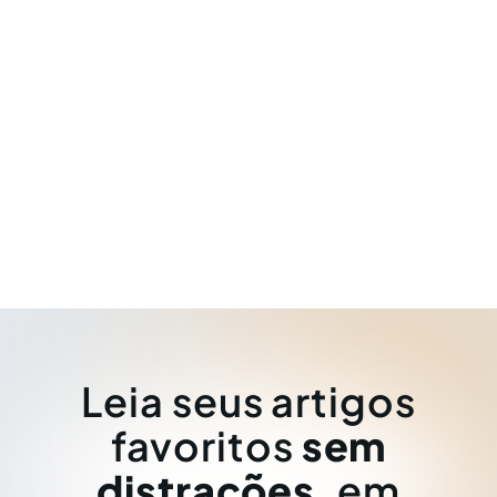
Leia seus artigos
favoritos
sem
distrações
, em