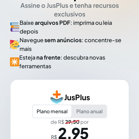
Assine o JusPlus e tenha recursos
exclusivos
Baixe
arquivos PDF
: imprima ou leia
depois
Navegue
sem anúncios
: concentre-se
mais
Esteja
na frente
: descubra novas
ferramentas
JusPlus
Plano mensal
Plano anual
de R$
29,50
por
2,95
R$