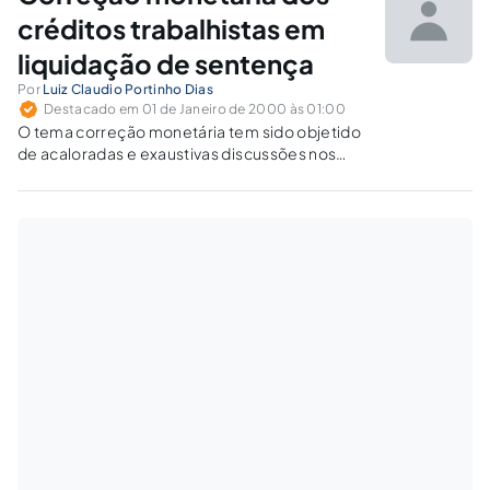
créditos trabalhistas em
liquidação de sentença
Por
Luiz Claudio Portinho Dias
Destacado em 01 de Janeiro de 2000 às 01:00
O tema correção monetária tem sido objetido
de acaloradas e exaustivas discussões nos
foros judiciais. E isso, por certo, afigura-se-
nos muito natural num país que conviveu
durante longos anos com o fantasma
constante de índices inflacionários
monstruosos e de planos…