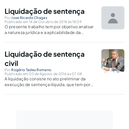
13.105/2015
Liquidação de sentença
Por
Jose Ricardo Chagas
Publicado em 14 de Outubro de 2016 às 18:09
O presente trabalho tem por objetivo analisar
a natureza jurídica e a aplicabilidade da
sentença, por meio da liquidação desta, que
permite abrir o momento processual
denominado de cumprimento de sentença.
Liquidação de sentença
civil
Por
Rogério Tadeu Romano
Publicado em 03 de Agosto de 2016 às 07:08
A liquidação consiste no ato preliminar da
execução de sentença ilíquida, que tem por
fim apurar a quantidade certa do valor da
condenação. Pode ser realizada por meio de
cálculo aritmético, que será apresentado pelo
próprio credor para cumprimento da
sentença, por...