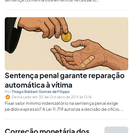
ao cálculo do quantum debeatur. O valor
pecuniário a ser fixado dependerá apenas da
realização de cálculos aritméticos com os
parâmetros estabelecidos na sentença.
Sentença penal garante reparação
automática à vítima
Por
Thiago Baldani Gomes de Filippo
Destacado em 30 de Outubro de 2011 às 13:16
Fixar valor mínimo indenizatório na sentença penal exige
pedido expresso? A Lei 11.719 autoriza a decisão de ofício,
sem ofensa à ampla defesa. Persistem debates sobre a
supressão da liquidação, legitimidade das partes e
insurgências quanto ao valor.
Correção monetária dos