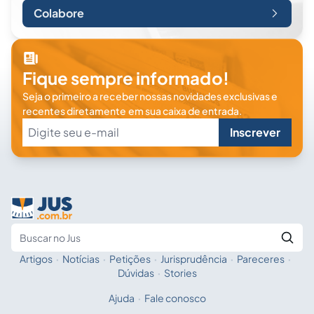
Colabore
Fique sempre informado!
Seja o primeiro a receber nossas novidades exclusivas e
recentes diretamente em sua caixa de entrada.
Inscrever
Artigos
·
Notícias
·
Petições
·
Jurisprudência
·
Pareceres
·
Fale com a IA
Buscar no Jus
Dúvidas
·
Stories
Ajuda
·
Fale conosco