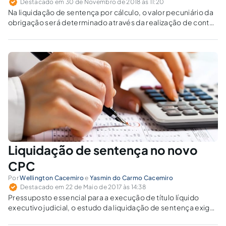
Destacado em 30 de Novembro de 2018 às 11:20
Na liquidação de sentença por cálculo, o valor pecuniário da
obrigação será determinado através da realização de contas
aritméticas que devem conter todos os parâmetros
utilizados. Saiba quais são eles.
Liquidação de sentença no novo
CPC
Por
Wellington Cacemiro
e
Yasmin do Carmo Cacemiro
Destacado em 22 de Maio de 2017 às 14:38
Pressuposto essencial para a execução de título líquido
executivo judicial, o estudo da liquidação de sentença exige
especial atenção pós-advento de vigência da Lei