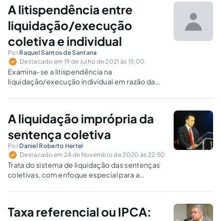
A litispendência entre
liquidação/execução
coletiva e individual
Por
Raquel Santos de Santana
Destacado em 19 de Julho de 2021 às 15:00
Examina-se a litispendência na
liquidação/execução individual em razão da
inexistência de pedido expresso de exclusão
do beneficiário do processo judicial de
liquidação coletiva.
A liquidação imprópria da
sentença coletiva
Por
Daniel Roberto Hertel
Destacado em 24 de Novembro de 2020 às 22:50
Trata do sistema de liquidação das sentenças
coletivas, com enfoque especial para a
necessidade de demonstração da
legitimidade ad causam ativa e do quantum
debeatur, apontando a orientação da doutrina
Taxa referencial ou IPCA:
e do STJ.