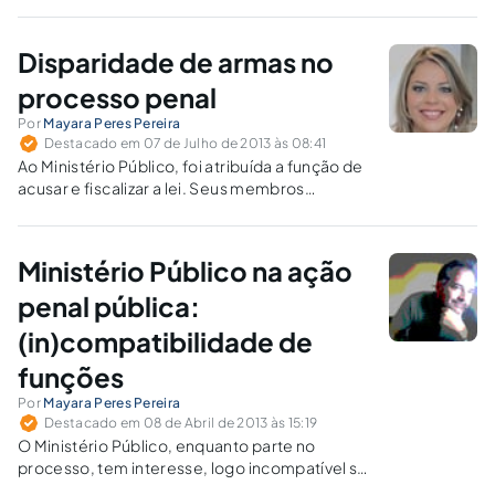
ele é objeto de um processo judicial, é que se
fazem necessárias as prerrogativas
processuais em favor da Fazenda Pública e do
Disparidade de armas no
Ministério Público.
processo penal
Por
Mayara Peres Pereira
Destacado em 07 de Julho de 2013 às 08:41
Ao Ministério Público, foi atribuída a função de
acusar e fiscalizar a lei. Seus membros
possuem prerrogativas que se igualam às do
julgador e prejudicam a paridade das armas no
processo penal. A defesa continua a ser a
Ministério Público na ação
parte mais fraca.
penal pública:
(in)compatibilidade de
funções
Por
Mayara Peres Pereira
Destacado em 08 de Abril de 2013 às 15:19
O Ministério Público, enquanto parte no
processo, tem interesse, logo incompatível se
torna a fiscalização na execução da lei, no qual