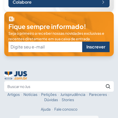
Colabore
Fique sempre informado!
Seja o primeiro a receber nossas novidades exclusivas e
recentes diretamente em sua caixa de entrada.
Inscrever
Artigos
·
Notícias
·
Petições
·
Jurisprudência
·
Pareceres
·
Fale com a IA
Buscar no Jus
Dúvidas
·
Stories
Ajuda
·
Fale conosco