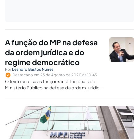
A função do MP na defesa
da ordem jurídica e do
regime democrático
Por
Leandro Bastos Nunes
Destacado em 25 de Agosto de 2020 às 10:45
O texto analisa as funções institucionais do
Ministério Público na defesa da ordem jurídica
e do regime democrático, assim como na
condição de fiscal da ordem jurídica,
observado o princípio da independência
funcional, além das hipóteses legais de
intervenção.