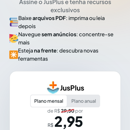
Assine o JusPlus e tenha recursos
exclusivos
Baixe
arquivos PDF
: imprima ou leia
depois
Navegue
sem anúncios
: concentre-se
mais
Esteja
na frente
: descubra novas
ferramentas
JusPlus
Plano mensal
Plano anual
de R$
29,50
por
2,95
R$