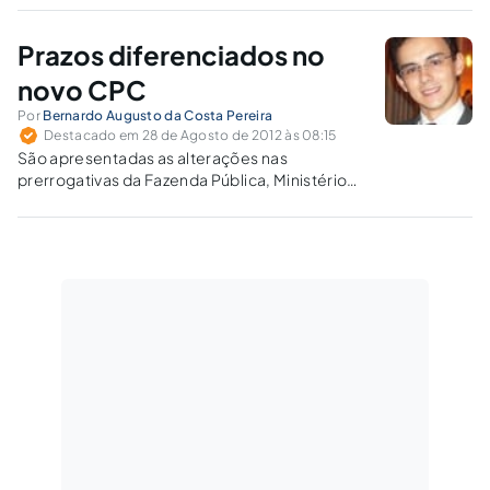
não é visível a demonstração da sua
imparcialidade.
Prazos diferenciados no
novo CPC
Por
Bernardo Augusto da Costa Pereira
Destacado em 28 de Agosto de 2012 às 08:15
São apresentadas as alterações nas
prerrogativas da Fazenda Pública, Ministério
Público, litisconsortes com procuradores
diferentes, Defensoria Pública, entidades que
prestam assistência jurídica gratuita,
conveniadas à OAB e núcleos de prática
jurídica das instituições de ensino superior.