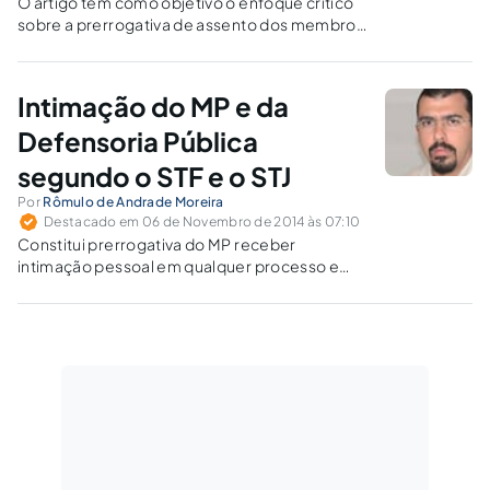
O artigo tem como objetivo o enfoque crítico
sobre a prerrogativa de assento dos membros
do Ministério Público e analisar uma possível
inconstitucionalidade da disponibilidade do
mobiliário cênico dentro das salas de
Intimação do MP e da
audiências e sessões de julgamento.
Defensoria Pública
segundo o STF e o STJ
Por
Rômulo de Andrade Moreira
Destacado em 06 de Novembro de 2014 às 07:10
Constitui prerrogativa do MP receber
intimação pessoal em qualquer processo e
grau de jurisdição, por meio da entrega dos
autos em vista.