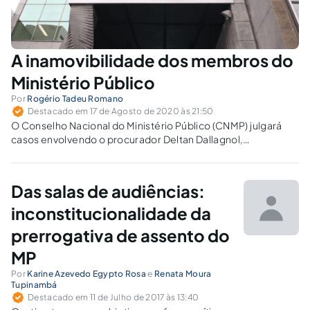
A inamovibilidade dos membros do
Ministério Público
Por
Rogério Tadeu Romano
Destacado em 17 de Agosto de 2020 às 21:50
O Conselho Nacional do Ministério Público (CNMP) julgará
casos envolvendo o procurador Deltan Dallagnol,
coordenador da Lava-Jato em Curitiba.
Das salas de audiências:
inconstitucionalidade da
prerrogativa de assento do
MP
Por
Karine Azevedo Egypto Rosa
e
Renata Moura
Tupinambá
Destacado em 11 de Julho de 2017 às 13:40