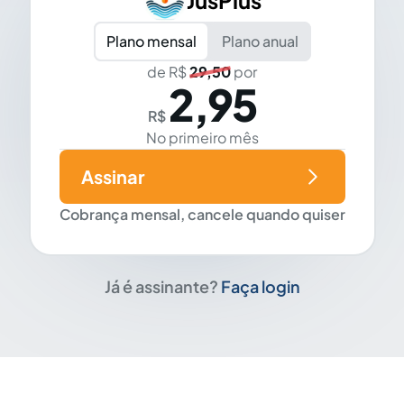
JusPlus
Plano mensal
Plano anual
de R$
29,50
por
2,95
R$
No primeiro mês
Assinar
Cobrança mensal, cancele quando quiser
Já é assinante?
Faça login