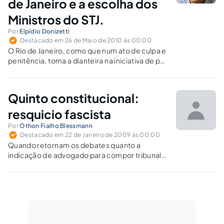
de Janeiro e a escolha dos
Ministros do STJ.
Por
Elpídio Donizetti
Destacado em 26 de Maio de 2010 às 00:00
O Rio de Janeiro, como que num ato de culpa e
penitência, toma a dianteira na iniciativa de pôr
fim à cerimônia do beija-mão, ao menos no
âmbito do Judiciário. Depois do fim do
nepotismo, decretado pelo CNJ no Judiciário…
Quinto constitucional:
resquicio fascista
Por
Othon Fialho Blessmann
Destacado em 22 de Janeiro de 2009 às 00:00
Quando retornam os debates quanto a
indicação de advogado para compor tribunal
local, convém lembrar como tal "espécie"foi
introduzida no sistema jurídico brasileiro. A
Constituição Federal de 1934, embora com
tramitação legislativa, foi inspirada por Getúlio
Vargas. Getúlio era sabidamente…