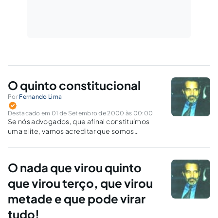
O quinto constitucional
Por
Fernando Lima
Destacado em 01 de Setembro de 2000 às 00:00
Se nós advogados, que afinal constituímos
uma elite, vamos acreditar que somos
incapazes de elaborar uma lista sêxtupla de
candidatos ao desembargo, integrada pelos
melhores, não apenas sob o aspecto da
O nada que virou quinto
capacidade profissional, mas considerando
também o aspecto moral e…
que virou terço, que virou
metade e que pode virar
tudo!