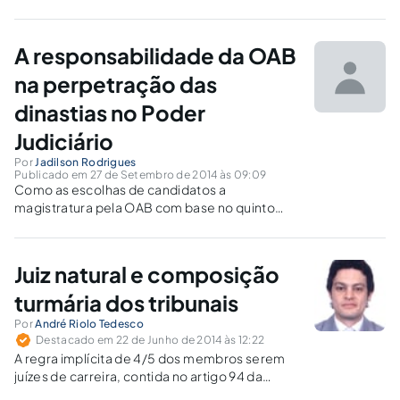
inserido na Constituição de 1934 pela primeira
vez – do que mantido, com variação de
detalhes, nas que se seguiram.
A responsabilidade da OAB
na perpetração das
dinastias no Poder
Judiciário
Por
Jadilson Rodrigues
Publicado em 27 de Setembro de 2014 às 09:09
Como as escolhas de candidatos a
magistratura pela OAB com base no quinto
constitucional colabora para manutenção das
dinastias no Poder Judiciário.
Juiz natural e composição
turmária dos tribunais
Por
André Riolo Tedesco
Destacado em 22 de Junho de 2014 às 12:22
A regra implícita de 4/5 dos membros serem
juízes de carreira, contida no artigo 94 da
CRFB/88, também é de observância