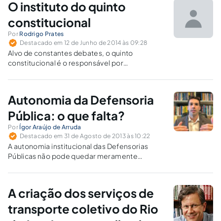
O instituto do quinto
constitucional
Por
Rodrigo Prates
Destacado em 12 de Junho de 2014 às 09:28
Alvo de constantes debates, o quinto
constitucional é o responsável por
democratizar o Poder Judiciário ao permitir
que profissionais de campos diversos da
magistratura utilizem suas experiências e
Autonomia da Defensoria
vivências profissionais para julgar demandas
judiciais.
Pública: o que falta?
Por
Ígor Araújo de Arruda
Destacado em 31 de Agosto de 2013 às 10:22
A autonomia institucional das Defensorias
Públicas não pode quedar meramente
constitucional, de maneira fictícia e com
utilização apenas argumentativa ou
doutrinária, sem reconhecimento pelos
A criação dos serviços de
Poderes Constituídos.
transporte coletivo do Rio