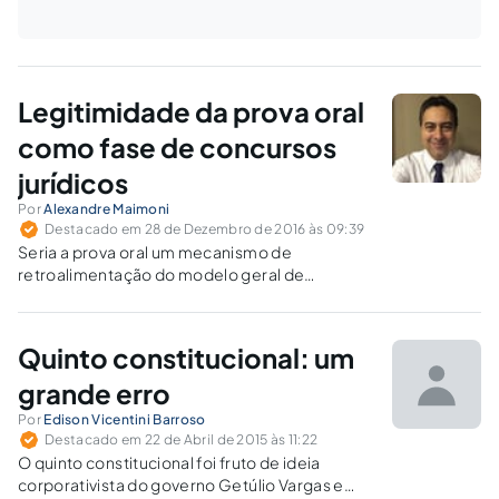
Legitimidade da prova oral
como fase de concursos
jurídicos
Por
Alexandre Maimoni
Destacado em 28 de Dezembro de 2016 às 09:39
Seria a prova oral um mecanismo de
retroalimentação do modelo geral de
magistrado/procurador/delegado que as
análises sociológicas apontam como elitista?
Seria também uma oportunidade para o
Quinto constitucional: um
apadrinhamento nepotista?
grande erro
Por
Edison Vicentini Barroso
Destacado em 22 de Abril de 2015 às 11:22
O quinto constitucional foi fruto de ideia
corporativista do governo Getúlio Vargas e