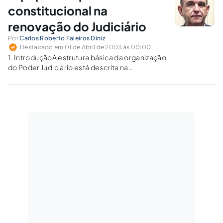
aprovação em rigoroso...
constitucional na
renovação do Judiciário
Por
Carlos Roberto Faleiros Diniz
Destacado em 01 de Abril de 2003 às 00:00
1. IntroduçãoA estrutura básica da organização
do Poder Judiciário está descrita na
Constituição Federal a partir do art. 92, sendo
que o art. 94, seguindo orientações das
constituições anteriores, dispõe que um
quinto dos lugares nos tribunais serão
preenchidos por…