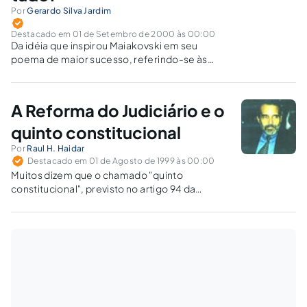
Por
Gerardo Silva Jardim
Destacado em 01 de Setembro de 2000 às 00:00
Da idéia que inspirou Maiakovski em seu
poema de maior sucesso, referindo-se às
nossas omissões diárias : ...um dia eles
chegam à porta de nossa casa e timidamente
olham nosso jardim, e não fazemos nada; no
A Reforma do Judiciário e o
dia seguinte entram em…
quinto constitucional
Por
Raul H. Haidar
Destacado em 01 de Agosto de 1999 às 00:00
Muitos dizem que o chamado "quinto
constitucional", previsto no artigo 94 da
Constituição Federal, teria como objetivo
levar para os Tribunais a experiência
profissional e a visão ampliada e de certa
forma mais amadurecida de advogados e
membros do Ministério…