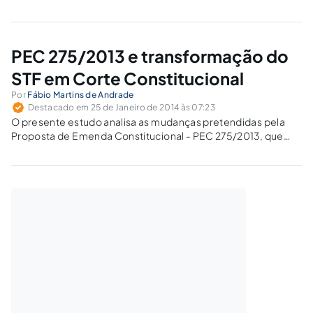
em trâmite e quando se espera a decisão no sentido da
inconstitucionalidade da inclusão do ICMS da base de
cálculo da COFINS e do PIS.
PEC 275/2013 e transformação do
STF em Corte Constitucional
Por
Fábio Martins de Andrade
Destacado em 25 de Janeiro de 2014 às 07:23
O presente estudo analisa as mudanças pretendidas pela
Proposta de Emenda Constitucional - PEC 275/2013, que
cria a Corte Constitucional, com a redução da sua
competência, o aumento de sua composição e modifica a
forma de nomeação de seus Ministros.