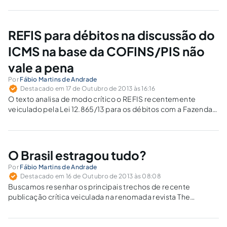
REFIS para débitos na discussão do
ICMS na base da COFINS/PIS não
vale a pena
Por
Fábio Martins de Andrade
Destacado em 17 de Outubro de 2013 às 16:16
O texto analisa de modo crítico o REFIS recentemente
veiculado pela Lei 12.865/13 para os débitos com a Fazenda
Nacional que discutem a não inclusão do ICMS na base de
cálculo da COFINS/PIS.
O Brasil estragou tudo?
Por
Fábio Martins de Andrade
Destacado em 16 de Outubro de 2013 às 08:08
Buscamos resenhar os principais trechos de recente
publicação crítica veiculada na renomada revista The
Economist sobre o fraco desempenho econômico do Brasil.