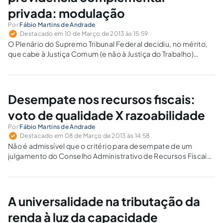
privada: modulação
Por
Fábio Martins de Andrade
Destacado em 10 de Março de 2013 às 15:59
O Plenário do Supremo Tribunal Federal decidiu, no mérito,
que cabe à Justiça Comum (e não à Justiça do Trabalho)
processar e julgar os casos decorrentes de contrato de
previdência complementar privada.
Desempate nos recursos fiscais:
voto de qualidade X razoabilidade
Por
Fábio Martins de Andrade
Destacado em 08 de Março de 2013 às 14:58
Não é admissível que o critério para desempate de um
julgamento do Conselho Administrativo de Recursos Fiscais
seja o voto duplo de um dos julgadores e sem possibilidade
de qualquer alternância nessa sua atribuição (sempre o
representante da Fazenda Pública).
A universalidade na tributação da
renda à luz da capacidade