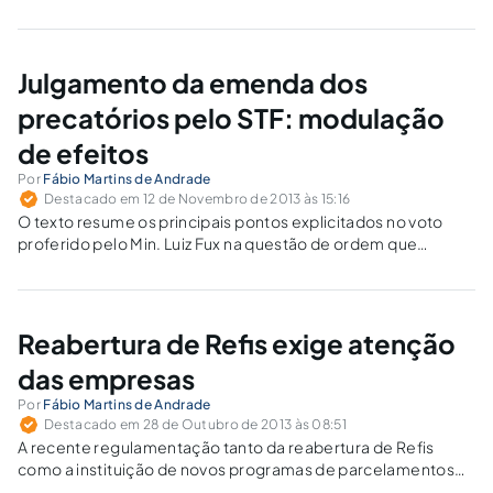
Julgamento da emenda dos
precatórios pelo STF: modulação
de efeitos
Por
Fábio Martins de Andrade
Destacado em 12 de Novembro de 2013 às 15:16
O texto resume os principais pontos explicitados no voto
proferido pelo Min. Luiz Fux na questão de ordem que
suscitou sobre a modulação dos efeitos da decisão do STF
nos autos das ADIs 4.357 e 4.425, que declarou
inconstitucional a "Emenda do Calote".
Reabertura de Refis exige atenção
das empresas
Por
Fábio Martins de Andrade
Destacado em 28 de Outubro de 2013 às 08:51
A recente regulamentação tanto da reabertura de Refis
como a instituição de novos programas de parcelamentos
específicos exigem atenção das empresas.