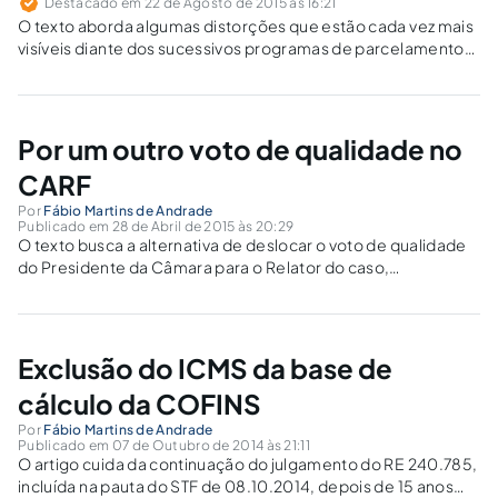
Destacado em 22 de Agosto de 2015 às 16:21
O texto aborda algumas distorções que estão cada vez mais
visíveis diante dos sucessivos programas de parcelamentos,
especialmente quanto à percepção e compreensão do
sistema tributário brasileiro.
Por um outro voto de qualidade no
CARF
Por
Fábio Martins de Andrade
Publicado em 28 de Abril de 2015 às 20:29
O texto busca a alternativa de deslocar o voto de qualidade
do Presidente da Câmara para o Relator do caso,
aproveitando o clima de renovação do instituto e do órgão.
Exclusão do ICMS da base de
cálculo da COFINS
Por
Fábio Martins de Andrade
Publicado em 07 de Outubro de 2014 às 21:11
O artigo cuida da continuação do julgamento do RE 240.785,
incluída na pauta do STF de 08.10.2014, depois de 15 anos