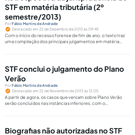
STF em matéria tributária (2º
semestre/2013)
Por
Fábio Martins de Andrade
Destacado em 22 de Dezembro de 2013 às 09:45
Com o início do recesso forense de fim de ano, o texto traz
uma compilação dos principais julgamentos em matéria
tributária ocorridos no STF no segundo semestre.
STF conclui o julgamento do Plano
Verão
Por
Fábio Martins de Andrade
Destacado em 22 de Novembro de 2013 às 12:05
A partir de agora, os casos que versam sobre Plano Verão
serão concluídos nas instâncias inferiores, com o
encerramento imediato das ações e a pacificação de mais
essa questão tributária pela nossa Suprema Corte.
Biografias não autorizadas no STF