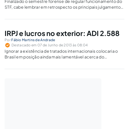
Finalizado o semestre forense de regular funcionamento do
STF, cabe lembrar em retrospecto os principais julgamentos
em matéria tributária ocorridos no Plenário.
IRPJ e lucros no exterior: ADI 2.588
Por
Fábio Martins de Andrade
Destacado em 07 de Junho de 2013 às 08:04
Ignorar a existência de tratados internacionais colocaria o
Brasil em posição ainda mais lamentável acerca do
necessário respeito à segurança jurídica, ao ambiente de
negócios e à estabilidade institucional, sobretudo aos olhos
do investidor estrangeiro.