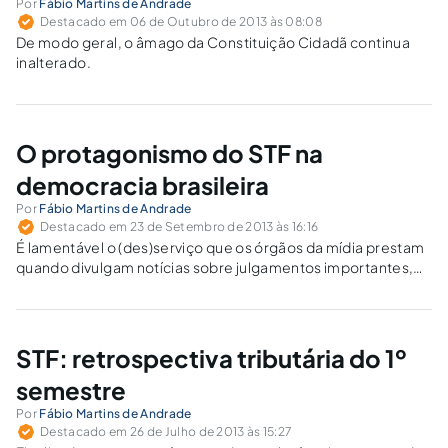
Por
Fábio Martins de Andrade
Destacado em 06 de Outubro de 2013 às 08:08
De modo geral, o âmago da Constituição Cidadã continua
inalterado.
O protagonismo do STF na
democracia brasileira
Por
Fábio Martins de Andrade
Destacado em 23 de Setembro de 2013 às 16:16
É lamentável o (des)serviço que os órgãos da mídia prestam
quando divulgam notícias sobre julgamentos importantes,
na medida em que se limitam a distinguir de modo
maniqueísta e simplório entre o bem e o mal.
STF: retrospectiva tributária do 1º
semestre
Por
Fábio Martins de Andrade
Destacado em 26 de Julho de 2013 às 15:27