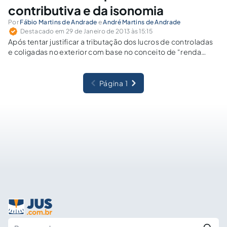
contributiva e da isonomia
Por
Fábio Martins de Andrade
e
André Martins de Andrade
Destacado em 29 de Janeiro de 2013 às 15:15
Após tentar justificar a tributação dos lucros de controladas
e coligadas no exterior com base no conceito de “renda
ficta” e na noção de equivalência patrimonial, a União vem se
sustentando nos princípios da universalidade, da
capacidade contributiva e da isonomia.
Página 1