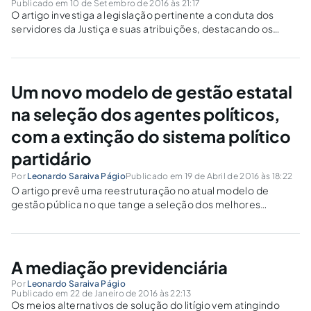
Publicado em 10 de Setembro de 2016 às 21:17
O artigo investiga a legislação pertinente a conduta dos
servidores da Justiça e suas atribuições, destacando os
elementos normativos voltados para a realidade forense,
que norteiam o comportamento esperado para celeridade
do fluxo processual.
Um novo modelo de gestão estatal
na seleção dos agentes políticos,
com a extinção do sistema político
partidário
Por
Leonardo Saraiva Págio
Publicado em 19 de Abril de 2016 às 18:22
O artigo prevê uma reestruturação no atual modelo de
gestão pública no que tange a seleção dos melhores
profissionais a frente do serviço público de seus entes
federativos, através do concurso público para os agentes
políticos e a extinção dos partidos.
A mediação previdenciária
Por
Leonardo Saraiva Págio
Publicado em 22 de Janeiro de 2016 às 22:13
Os meios alternativos de solução do litígio vem atingindo