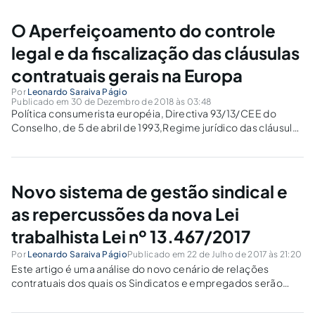
de formar o comportamento dos cidadãos.
O Aperfeiçoamento do controle
legal e da fiscalização das cláusulas
contratuais gerais na Europa
Por
Leonardo Saraiva Págio
Publicado em 30 de Dezembro de 2018 às 03:48
Política consumerista européia, Directiva 93/13/CEE do
Conselho, de 5 de abril de 1993,Regime jurídico das cláusulas
contratuais gerais, A Intervenção fiscalizatória estatal, A
Ação inibitória e seus efeitos e o Controle incidental e
abstrato.
Novo sistema de gestão sindical e
as repercussões da nova Lei
trabalhista Lei nº 13.467/2017
Por
Leonardo Saraiva Págio
Publicado em 22 de Julho de 2017 às 21:20
Este artigo é uma análise do novo cenário de relações
contratuais dos quais os Sindicatos e empregados serão
diretamente afetados e possivelmente prejudicados, se não
houver uma reforma conjuntural e organizada com foco em