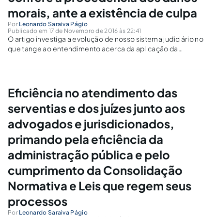
morais, ante a existência de culpa
Por
Leonardo Saraiva Págio
Publicado em 17 de Novembro de 2016 às 22:41
O artigo investiga a evolução de nosso sistema judiciário no
que tange ao entendimento acerca da aplicação da
indenização em danos morais nas decisões judiciais, e, a
repercussão destas decisões judiciais como medida punitiva
pedagógica ao infrator.
Eficiência no atendimento das
serventias e dos juízes junto aos
advogados e jurisdicionados,
primando pela eficiência da
administração pública e pelo
cumprimento da Consolidação
Normativa e Leis que regem seus
processos
Por
Leonardo Saraiva Págio