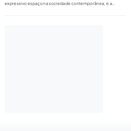
expressivo espaço na sociedade contemporânea, e a
mediação tem sido um instrumento de renovação para com
as relações de negociação entre as partes, com a finalidade
da eficiência na administração.