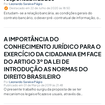
Por
Leonardo Saraiva Págio
Destacado em 22 de Julho de 2020 às 18:50
Estudam-se a relação bancária, as condições gerais do
contrato bancário, o dever pré-contratual de informação, o
abuso do direito e o corte de crédito, e a responsabilidade
bancária.
A IMPORTÂNCIA DO
CONHECIMENTO JURÍDICO PARA O
EXERCÍCIO DA CIDADANIA EM FACE
DO ARTIGO 3º DA LEI DE
INTRODUÇÃO AS NORMAS DO
DIREITO BRASILEIRO
Por
Leonardo Saraiva Págio
Publicado em 01 de Março de 2019 às 21:48
O presente trabalho surgiu da proposta de se ter
mecanismos legais eficazes e usuais, através da
participação da sociedade civil, por meio de uma
socialização do conhecimento fornecido pelo Estado, a fim