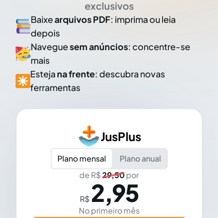
exclusivos
Baixe
arquivos PDF
: imprima ou leia
depois
Navegue
sem anúncios
: concentre-se
mais
Esteja
na frente
: descubra novas
ferramentas
JusPlus
Plano mensal
Plano anual
de R$
29,50
por
2,95
R$
No primeiro mês