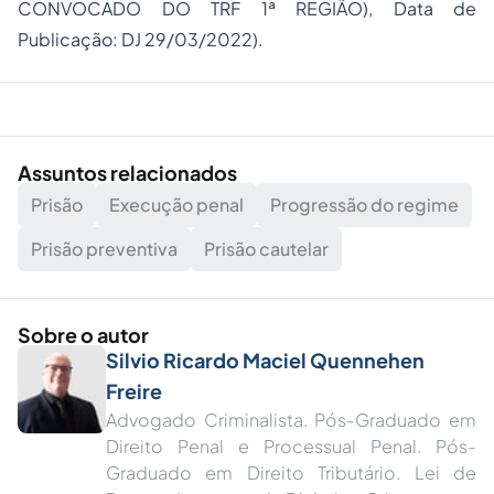
CONVOCADO DO TRF 1ª REGIÃO), Data de
Publicação: DJ 29/03/2022).
Assuntos relacionados
Prisão
Execução penal
Progressão do regime
Prisão preventiva
Prisão cautelar
Sobre o autor
Silvio Ricardo Maciel Quennehen
Freire
Advogado Criminalista. Pós-Graduado em
Direito Penal e Processual Penal. Pós-
Graduado em Direito Tributário. Lei de