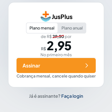
JusPlus
Plano mensal
Plano anual
de R$
29,50
por
2,95
R$
No primeiro mês
Assinar
Cobrança mensal, cancele quando quiser
Já é assinante?
Faça login