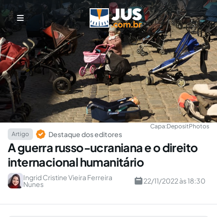
Capa:
DepositPhotos
Destaque dos editores
Artigo
A guerra russo-ucraniana e o direito
internacional humanitário
Ingrid Cristine Vieira Ferreira
22/11/2022 às 18:30
Nunes