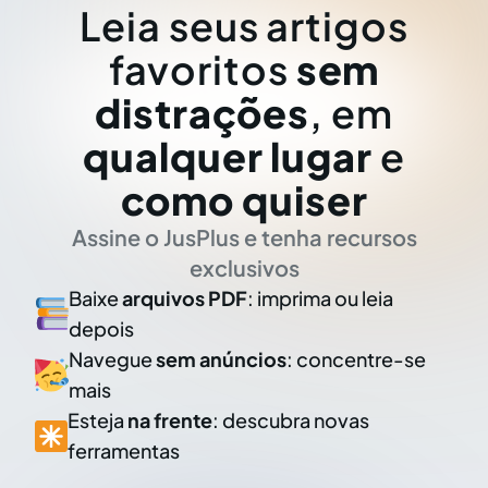
Leia seus artigos
favoritos
sem
distrações
, em
qualquer lugar
e
como quiser
Assine o JusPlus e tenha recursos
exclusivos
Baixe
arquivos PDF
: imprima ou leia
depois
Navegue
sem anúncios
: concentre-se
mais
Esteja
na frente
: descubra novas
ferramentas